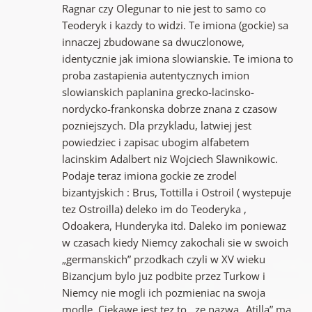
Ragnar czy Olegunar to nie jest to samo co
Teoderyk i kazdy to widzi. Te imiona (gockie) sa
innaczej zbudowane sa dwuczlonowe,
identycznie jak imiona slowianskie. Te imiona to
proba zastapienia autentycznych imion
slowianskich paplanina grecko-lacinsko-
nordycko-frankonska dobrze znana z czasow
pozniejszych. Dla przykladu, latwiej jest
powiedziec i zapisac ubogim alfabetem
lacinskim Adalbert niz Wojciech Slawnikowic.
Podaje teraz imiona gockie ze zrodel
bizantyjskich : Brus, Tottilla i Ostroil ( wystepuje
tez Ostroilla) deleko im do Teoderyka ,
Odoakera, Hunderyka itd. Daleko im poniewaz
w czasach kiedy Niemcy zakochali sie w swoich
„germanskich” przodkach czyli w XV wieku
Bizancjum bylo juz podbite przez Turkow i
Niemcy nie mogli ich pozmieniac na swoja
modle. Ciekawe jest tez to , ze nazwa „Atilla” ma