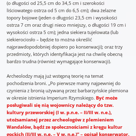
(o długości od 25,5 cm do 34,5 cm i szerokości
liściowatego ostrza od 5 cm do 6,5 cm); dwa żelazne
topory bojowe (jeden o długości 23,5 cm i wysokości
ostrza 7 cm oraz drugi nieco mniejszy, o długości 19 cm i
wysokości ostrza 5 cm); jedna siekiera tujelowata (lub
siekierociosło – będzie to można określić
najprawdopodobniej dopiero po konserwacji); oraz trzy
przedmioty, których identyfikacja jest na chwilę obecną
bardzo trudna (również wymagające konserwacji).
Archeolodzy mają już wstępną teorię na temat
pochodzenia broni. „Po pierwsze mamy najpewniej do
czynienia z bronią używaną przez barbarzyńskie plemiona
w okresie istnienia Imperium Rzymskiego.
Być może
posługiwali się nią wojownicy należący do tzw.
kultury przeworskiej (I w. p.n.e. – II/III w. n.e.),
utożsamianej przez archeologów z plemieniem
Wandalów, bądź ze społecznościami z kręgu kultur
gockich (II/III w. n.e. – V w. n.e.)” – opisał konserwator.