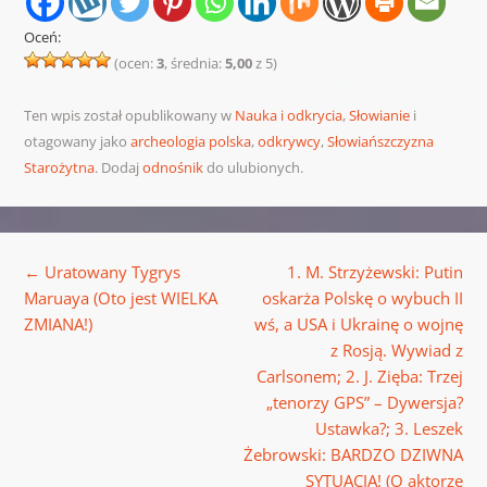
Oceń:
(ocen:
3
, średnia:
5,00
z 5)
Ten wpis został opublikowany w
Nauka i odkrycia
,
Słowianie
i
otagowany jako
archeologia polska
,
odkrywcy
,
Słowiańszczyzna
Starożytna
. Dodaj
odnośnik
do ulubionych.
Nawigacja wpisu
←
Uratowany Tygrys
1. M. Strzyżewski: Putin
Maruaya (Oto jest WIELKA
oskarża Polskę o wybuch II
ZMIANA!)
wś, a USA i Ukrainę o wojnę
z Rosją. Wywiad z
Carlsonem; 2. J. Zięba: Trzej
„tenorzy GPS” – Dywersja?
Ustawka?; 3. Leszek
Żebrowski: BARDZO DZIWNA
SYTUACJA! (O aktorze