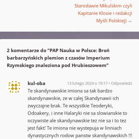
Stanisławie Mikulskim czyli
Kapitanie Klosie i redakcji
Myśli Polskiej)
→
2 komentarze do “
PAP Nauka w Polsce: Broń
barbarzyńskich plemion z czasów Imperium
Rzymskiego znaleziona pod Hrubieszowem
”
kul-oba
13 lutego 2024 o 19:17
Odpowiedz
Te skandynawskie imiona sa tak bardzo
skandynawskie, ze w calej Skandynawii ich
zwyczajne brak. Te wszystkie Teoderyki,
Odoakery, i inne Halaryki nie sa slowianskie to
oczywiste ale skandynawskie tez nie sa i to tez
jest fakt! Te imiona nie wystepuja w linniach
dynastycznych rodow panstw skandynawskich !!!