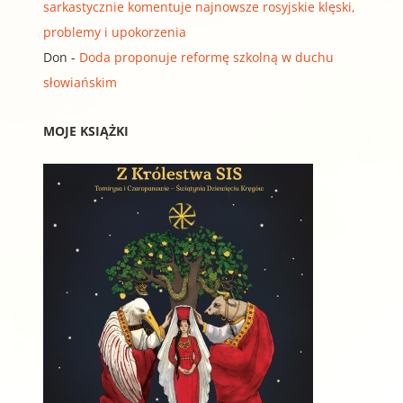
sarkastycznie komentuje najnowsze rosyjskie klęski,
problemy i upokorzenia
Don
-
Doda proponuje reformę szkolną w duchu
słowiańskim
MOJE KSIĄŻKI