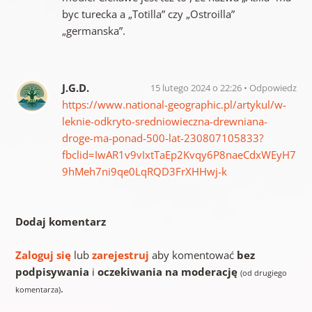
byc turecka a „Totilla” czy „Ostroilla”
„germanska”.
J.G.D.
15 lutego 2024 o 22:26
Odpowiedz
https://www.national-geographic.pl/artykul/w-
leknie-odkryto-sredniowieczna-drewniana-
droge-ma-ponad-500-lat-230807105833?
fbclid=IwAR1v9vIxtTaEp2Kvqy6P8naeCdxWEyH7
9hMeh7ni9qe0LqRQD3FrXHHwj-k
Dodaj komentarz
Zaloguj się
lub
zarejestruj
aby komentować
bez
podpisywania
i
oczekiwania na moderację
(od drugiego
.
komentarza)