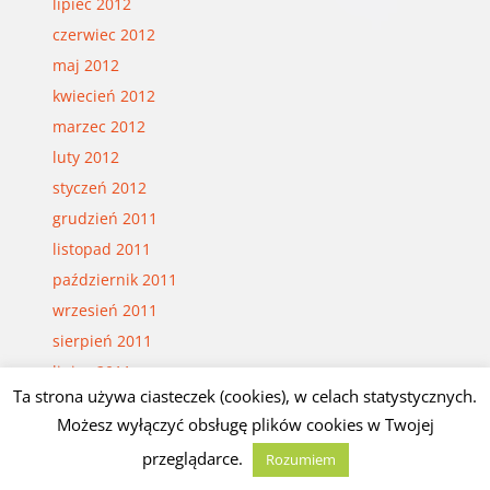
lipiec 2012
czerwiec 2012
maj 2012
kwiecień 2012
marzec 2012
luty 2012
styczeń 2012
grudzień 2011
listopad 2011
październik 2011
wrzesień 2011
sierpień 2011
lipiec 2011
Ta strona używa ciasteczek (cookies), w celach statystycznych.
czerwiec 2011
Możesz wyłączyć obsługę plików cookies w Twojej
maj 2011
przeglądarce.
Rozumiem
kwiecień 2011