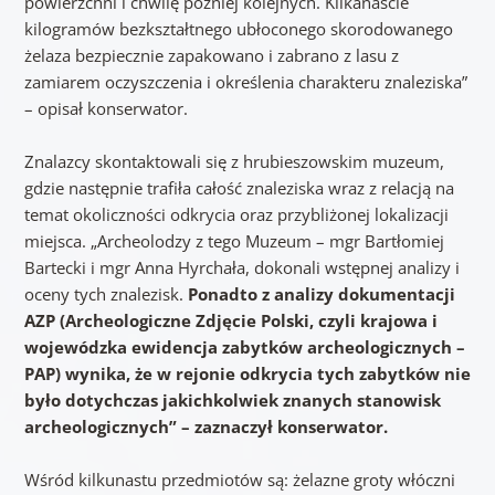
powierzchni i chwilę później kolejnych. Kilkanaście
kilogramów bezkształtnego ubłoconego skorodowanego
żelaza bezpiecznie zapakowano i zabrano z lasu z
zamiarem oczyszczenia i określenia charakteru znaleziska”
– opisał konserwator.
Znalazcy skontaktowali się z hrubieszowskim muzeum,
gdzie następnie trafiła całość znaleziska wraz z relacją na
temat okoliczności odkrycia oraz przybliżonej lokalizacji
miejsca. „Archeolodzy z tego Muzeum – mgr Bartłomiej
Bartecki i mgr Anna Hyrchała, dokonali wstępnej analizy i
oceny tych znalezisk.
Ponadto z analizy dokumentacji
AZP (Archeologiczne Zdjęcie Polski, czyli krajowa i
wojewódzka ewidencja zabytków archeologicznych –
PAP) wynika, że w rejonie odkrycia tych zabytków nie
było dotychczas jakichkolwiek znanych stanowisk
archeologicznych” – zaznaczył konserwator.
Wśród kilkunastu przedmiotów są: żelazne groty włóczni