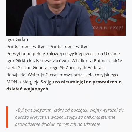
Igor Girkin
Printscreen Twitter – Printscreen Twitter
Po wybuchu pełnoskalowej rosyjskiej agresji na Ukrainę
Igor Girkin krytykował zarówno Władimira Putina a także
szefa Sztabu Generalnego Sił Zbrojnych Federacji
Rosyjskiej Walerija Gierasimowa oraz szefa rosyjskiego
MON-u Siergieja Szojgu
za nieumiejętne prowadzenie
działań wojennych.
-Był tym blogerem, który od początku wojny wyrażał się
bardzo krytycznie wobec Szojgu za niekompetentne
prowadzenie działań zbrojnych na Ukrainie