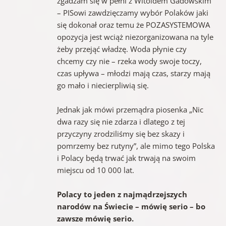
zgadzam się w pełni z Witoldem Gadowskim
– PISowi zawdzięczamy wybór Polaków jaki
się dokonał oraz temu że POZASYSTEMOWA
opozycja jest wciąż niezorganizowana na tyle
żeby przejąć władzę. Woda płynie czy
chcemy czy nie – rzeka wody swoje toczy,
czas upływa – młodzi mają czas, starzy mają
go mało i niecierpliwią się.
Jednak jak mówi przemądra piosenka „Nic
dwa razy się nie zdarza i dlatego z tej
przyczyny zrodziliśmy się bez skazy i
pomrzemy bez rutyny”, ale mimo tego Polska
i Polacy będą trwać jak trwają na swoim
miejscu od 10 000 lat.
Polacy to jeden z najmądrzejszych
narodów na Świecie – mówię serio – bo
zawsze mówię serio.