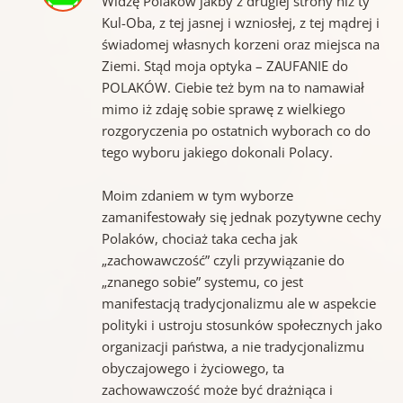
Widzę Polaków jakby z drugiej strony niż ty
Kul-Oba, z tej jasnej i wzniosłej, z tej mądrej i
świadomej własnych korzeni oraz miejsca na
Ziemi. Stąd moja optyka – ZAUFANIE do
POLAKÓW. Ciebie też bym na to namawiał
mimo iż zdaję sobie sprawę z wielkiego
rozgoryczenia po ostatnich wyborach co do
tego wyboru jakiego dokonali Polacy.
Moim zdaniem w tym wyborze
zamanifestowały się jednak pozytywne cechy
Polaków, chociaż taka cecha jak
„zachowawczość” czyli przywiązanie do
„znanego sobie” systemu, co jest
manifestacją tradycjonalizmu ale w aspekcie
polityki i ustroju stosunków społecznych jako
organizacji państwa, a nie tradycjonalizmu
obyczajowego i życiowego, ta
zachowawczość może być drażniąca i