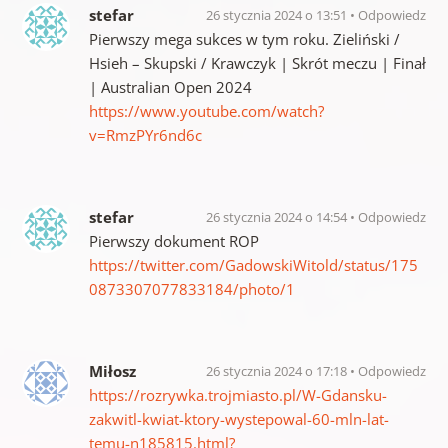
stefar
26 stycznia 2024 o 13:51
Odpowiedz
Pierwszy mega sukces w tym roku. Zieliński /
Hsieh – Skupski / Krawczyk | Skrót meczu | Finał
| Australian Open 2024
https://www.youtube.com/watch?
v=RmzPYr6nd6c
stefar
26 stycznia 2024 o 14:54
Odpowiedz
Pierwszy dokument ROP
https://twitter.com/GadowskiWitold/status/175
0873307077833184/photo/1
Miłosz
26 stycznia 2024 o 17:18
Odpowiedz
https://rozrywka.trojmiasto.pl/W-Gdansku-
zakwitl-kwiat-ktory-wystepowal-60-mln-lat-
temu-n185815.html?