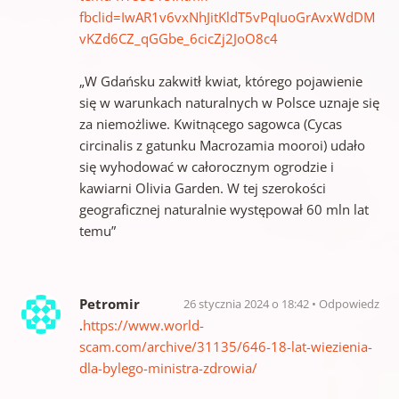
fbclid=IwAR1v6vxNhJitKldT5vPqIuoGrAvxWdDM
vKZd6CZ_qGGbe_6cicZj2JoO8c4
„W Gdańsku zakwitł kwiat, którego pojawienie
się w warunkach naturalnych w Polsce uznaje się
za niemożliwe. Kwitnącego sagowca (Cycas
circinalis z gatunku Macrozamia mooroi) udało
się wyhodować w całorocznym ogrodzie i
kawiarni Olivia Garden. W tej szerokości
geograficznej naturalnie występował 60 mln lat
temu”
Petromir
26 stycznia 2024 o 18:42
Odpowiedz
.
https://www.world-
scam.com/archive/31135/646-18-lat-wiezienia-
dla-bylego-ministra-zdrowia/