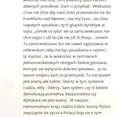
dawnych przodkow. Dam ci przyklad . Wiekszosc
z nas nie chce aby naze zloto przemiescilo sie do
Frankfurtu nad Menem , nie che Euro , nie chce
ciapatych sasiadow i tych glupich dyrektyw w
stylu: „slimak to ryba” ale ta sama wiekszosc nie
chce wyjsc z UE bo jak nie UE to Rosja… smiech.
Ta sama wiekszosc boi sie nawet zaglosowac w
referendum zeby nie byc posadzona o rasizm i
ty myslisz , ze ta wiekszosc w tych twoich
jednomandatowych okregach bedzie glosowac
kierujac sie wylacznie dobrem panstwa… ja na
twoim miejscu bym to przemyslal. To nie system
jest wazny ale ludzie , ktorzy w tym systemie
rzadza, elity , liderzy. Sam system czy to bedzie
demokracja posrednia, bezposrednia czy
dyktatura nie jest wazny . W naszym
nienormalnym kraju rzadza ludzie, ktorzy Polsce
zwyczajnie zle zycza a Polacy boja sie o tym