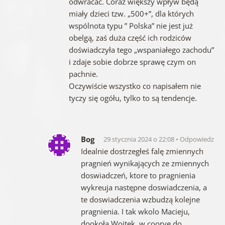
odwracać. Coraz większy wpływ będą
miały dzieci tzw. „500+”, dla których
wspólnota typu ” Polska” nie jest już
obelgą, zaś duża część ich rodziców
doświadczyła tego „wspaniałego zachodu”
i zdaje sobie dobrze sprawę czym on
pachnie.
Oczywiście wszystko co napisałem nie
tyczy się ogółu, tylko to są tendencje.
Bog
29 stycznia 2024 o 22:08
Odpowiedz
Idealnie dostrzegłeś falę zmiennych
pragnień wynikających ze zmiennych
doswiadczeń, ktore to pragnienia
wykreuja następne doswiadczenia, a
te doswiadczenia wzbudzą kolejne
pragnienia. I tak wkolo Macieju,
dookoła Wojtek, w coorve do