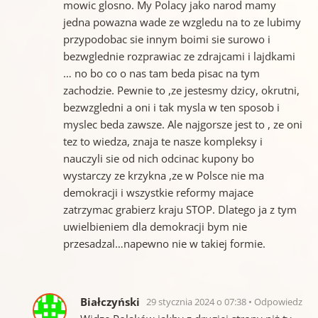
mowic glosno. My Polacy jako narod mamy
jedna powazna wade ze wzgledu na to ze lubimy
przypodobac sie innym boimi sie surowo i
bezwglednie rozprawiac ze zdrajcami i lajdkami
… no bo co o nas tam beda pisac na tym
zachodzie. Pewnie to ,ze jestesmy dzicy, okrutni,
bezwzgledni a oni i tak mysla w ten sposob i
myslec beda zawsze. Ale najgorsze jest to , ze oni
tez to wiedza, znaja te nasze kompleksy i
nauczyli sie od nich odcinac kupony bo
wystarczy ze krzykna ,ze w Polsce nie ma
demokracji i wszystkie reformy majace
zatrzymac grabierz kraju STOP. Dlatego ja z tym
uwielbieniem dla demokracji bym nie
przesadzal…napewno nie w takiej formie.
Białczyński
29 stycznia 2024 o 07:38
Odpowiedz