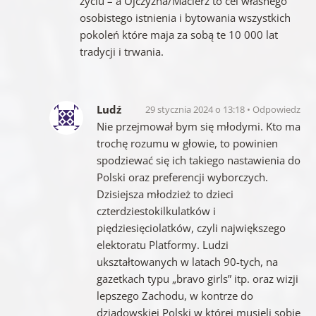
życiu – a Ojczyzna/Macierz to cel własnego
osobistego istnienia i bytowania wszystkich
pokoleń które maja za sobą te 10 000 lat
tradycji i trwania.
Ludź
29 stycznia 2024 o 13:18
Odpowiedz
Nie przejmował bym się młodymi. Kto ma
trochę rozumu w głowie, to powinien
spodziewać się ich takiego nastawienia do
Polski oraz preferencji wyborczych.
Dzisiejsza młodzież to dzieci
czterdziestokilkulatków i
piędziesięciolatków, czyli największego
elektoratu Platformy. Ludzi
ukształtowanych w latach 90-tych, na
gazetkach typu „bravo girls” itp. oraz wizji
lepszego Zachodu, w kontrze do
dziadowskiej Polski w której musieli sobie