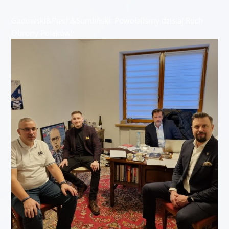
Gadowski&Piech&Sumliński: Powołaliśmy dzisiaj Ruch
Obrony Polaków!