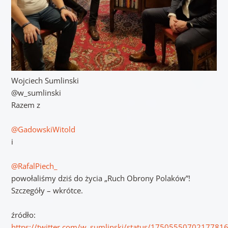
Wojciech Sumlinski
@w_sumlinski
Razem z
@GadowskiWitold
i
@RafalPiech_
powołaliśmy dziś do życia „Ruch Obrony Polaków”!
Szczegóły – wkrótce.
źródło:
https://twitter.com/w_sumlinski/status/1750555070217781