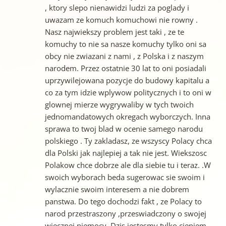
, ktory slepo nienawidzi ludzi za poglady i
uwazam ze komuch komuchowi nie rowny .
Nasz najwiekszy problem jest taki , ze te
komuchy to nie sa nasze komuchy tylko oni sa
obcy nie zwiazani z nami , z Polska i z naszym
narodem. Przez ostatnie 30 lat to oni posiadali
uprzywilejowana pozycje do budowy kapitalu a
co za tym idzie wplywow politycznych i to oni w
glownej mierze wygrywaliby w tych twoich
jednomandatowych okregach wyborczych. Inna
sprawa to twoj blad w ocenie samego narodu
polskiego . Ty zakladasz, ze wszyscy Polacy chca
dla Polski jak najlepiej a tak nie jest. Wiekszosc
Polakow chce dobrze ale dla siebie tu i teraz. .W
swoich wyborach beda sugerowac sie swoim i
wylacznie swoim interesem a nie dobrem
panstwa. Do tego dochodzi fakt , ze Polacy to
narod przestraszony ,przeswiadczony o swojej
wiecznej niemocy. Dzis jestesmy tylko cieniem