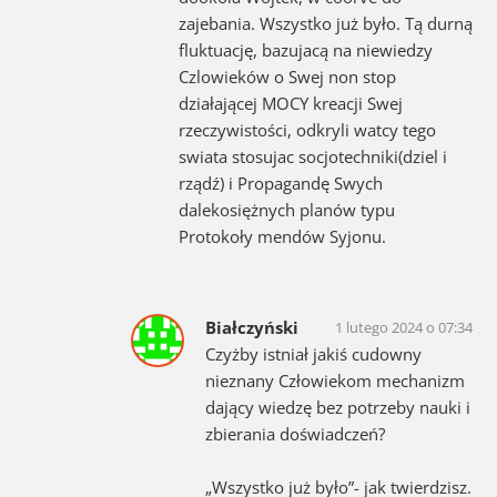
zajebania. Wszystko już było. Tą durną
fluktuację, bazujacą na niewiedzy
Czlowieków o Swej non stop
działającej MOCY kreacji Swej
rzeczywistości, odkryli watcy tego
swiata stosujac socjotechniki(dziel i
rządź) i Propagandę Swych
dalekosiężnych planów typu
Protokoły mendów Syjonu.
Białczyński
1 lutego 2024 o 07:34
Czyżby istniał jakiś cudowny
nieznany Człowiekom mechanizm
dający wiedzę bez potrzeby nauki i
zbierania doświadczeń?
„Wszystko już było”- jak twierdzisz.