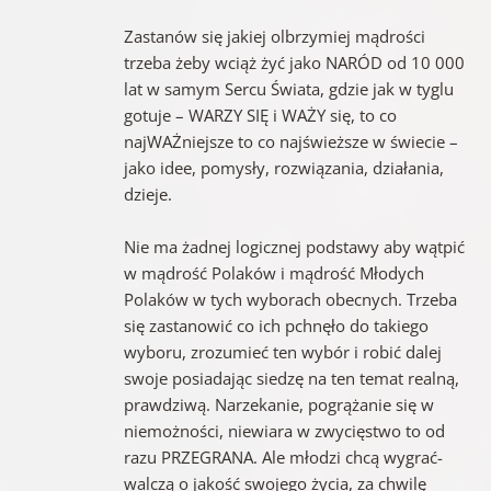
Zastanów się jakiej olbrzymiej mądrości
trzeba żeby wciąż żyć jako NARÓD od 10 000
lat w samym Sercu Świata, gdzie jak w tyglu
gotuje – WARZY SIĘ i WAŻY się, to co
najWAŻniejsze to co najświeższe w świecie –
jako idee, pomysły, rozwiązania, działania,
dzieje.
Nie ma żadnej logicznej podstawy aby wątpić
w mądrość Polaków i mądrość Młodych
Polaków w tych wyborach obecnych. Trzeba
się zastanowić co ich pchnęło do takiego
wyboru, zrozumieć ten wybór i robić dalej
swoje posiadając siedzę na ten temat realną,
prawdziwą. Narzekanie, pogrążanie się w
niemożności, niewiara w zwycięstwo to od
razu PRZEGRANA. Ale młodzi chcą wygrać-
walczą o jakość swojego życia, za chwilę