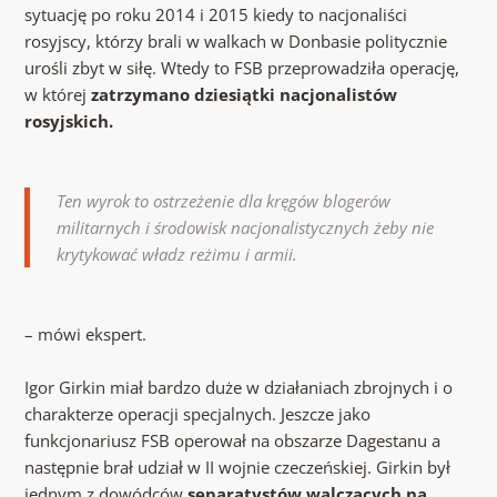
sytuację po roku 2014 i 2015 kiedy to nacjonaliści
rosyjscy, którzy brali w walkach w Donbasie politycznie
urośli zbyt w siłę. Wtedy to FSB przeprowadziła operację,
w której
zatrzymano dziesiątki nacjonalistów
rosyjskich.
Ten wyrok to ostrzeżenie dla kręgów blogerów
militarnych i środowisk nacjonalistycznych żeby nie
krytykować władz reżimu i armii.
– mówi ekspert.
Igor Girkin miał bardzo duże w działaniach zbrojnych i o
charakterze operacji specjalnych. Jeszcze jako
funkcjonariusz FSB operował na obszarze Dagestanu a
następnie brał udział w II wojnie czeczeńskiej. Girkin był
jednym z dowódców
separatystów walczących na