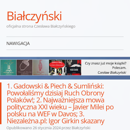
Białczyński
oficjalna strona Czesława Białczyńskiego
NAWIGACJA
Przejdź do treści
1. Gadowski & Piech & Sumliński:
Powołaliśmy dzisiaj Ruch Obrony
Polaków!; 2. Najważniejsza mowa
polityczna XXI wieku – Javier Milei po
polsku na WEF w Davos; 3.
Niezależna.pl: Igor Girkin skazany
Opublikowano
26 stycznia 2024
przez
Białczyński