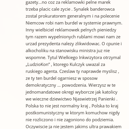
gazety…no coz za reklamowki pelne marek
trzeba placic cale zycie . Synalek banderowca
zostal prokuratorem generalnym i na polecenie
Niemcow robi nam burdel w systemie prawnym.
Inny wielbiciel reklamowek pelnych pieniedzy
tym razem wypelnionych rublami mowi nam ze
urzad prezydenta nalezy zlikwidowac. O cpunie i
alkocholiku na stanowisku ministra juz nie
wspomne. Tytul Wielkiego Inkwizytora otrzymal
„LudzioKon” , ktorego Kulczyk uwazal za
ruskiego agenta. Czeslaw ty naprawde myslisz ,
ze ty ten burdel ogarniesz w sposow
demokratyczny … powodzenia. Wierzysz w te
jednomandatowe okregi wyborcze jak katolicy
we wieczne dziewictwo Njaswietrzej Panienki .
Polska to nie jest normalny kraj , Polska to kraj
postkomunistyczny w ktorym komuchow nigdy
nie rozliczono i nie zagoniono do podziemia.
Oczywiscie ja nie jestem jakims ultra prawakiem