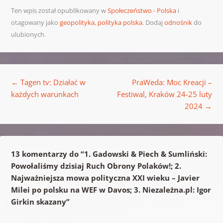
Ten wpis został opublikowany w
Społeczeństwo - Polska
i
otagowany jako
geopolityka
,
polityka polska
. Dodaj
odnośnik
do
ulubionych.
Nawigacja wpisu
←
Tagen tv: Działać w
PraWeda: Moc Kreacji –
każdych warunkach
Festiwal, Kraków 24-25 luty
2024
→
13 komentarzy do “
1. Gadowski & Piech & Sumliński:
Powołaliśmy dzisiaj Ruch Obrony Polaków!; 2.
Najważniejsza mowa polityczna XXI wieku – Javier
Milei po polsku na WEF w Davos; 3. Niezależna.pl: Igor
Girkin skazany
”