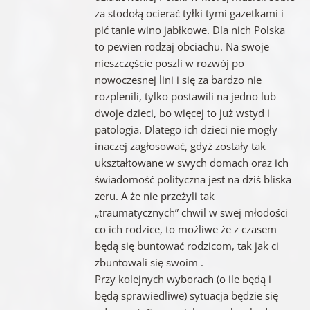
za stodołą ocierać tyłki tymi gazetkami i
pić tanie wino jabłkowe. Dla nich Polska
to pewien rodzaj obciachu. Na swoje
nieszczęście poszli w rozwój po
nowoczesnej lini i się za bardzo nie
rozplenili, tylko postawili na jedno lub
dwoje dzieci, bo więcej to już wstyd i
patologia. Dlatego ich dzieci nie mogły
inaczej zagłosować, gdyż zostały tak
ukształtowane w swych domach oraz ich
świadomość polityczna jest na dziś bliska
zeru. A że nie przeżyli tak
„traumatycznych” chwil w swej młodości
co ich rodzice, to możliwe że z czasem
będą się buntować rodzicom, tak jak ci
zbuntowali się swoim .
Przy kolejnych wyborach (o ile będą i
będą sprawiedliwe) sytuacja będzie się