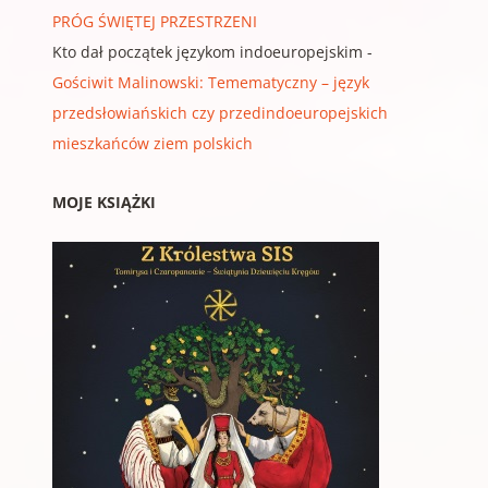
PRÓG ŚWIĘTEJ PRZESTRZENI
Kto dał początek językom indoeuropejskim
-
Gościwit Malinowski: Temematyczny – język
przedsłowiańskich czy przedindoeuropejskich
mieszkańców ziem polskich
MOJE KSIĄŻKI