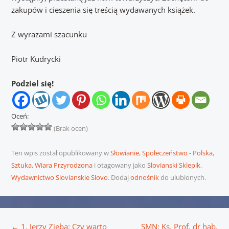
zakupów i cieszenia się treścią wydawanych książek.
Z wyrazami szacunku
Piotr Kudrycki
Podziel się!
Oceń:
(Brak ocen)
Ten wpis został opublikowany w
Słowianie
,
Społeczeństwo - Polska
,
Sztuka
,
Wiara Przyrodzona
i otagowany jako
Slovianski Sklepik
,
Wydawnictwo Slovianskie Slovo
. Dodaj
odnośnik
do ulubionych.
Nawigacja wpisu
←
1. Jerzy Zięba: Czy warto
SMN: Ks. Prof. dr hab.