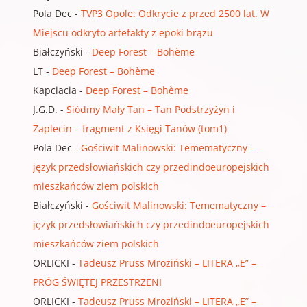
Pola Dec
-
TVP3 Opole: Odkrycie z przed 2500 lat. W
Miejscu odkryto artefakty z epoki brązu
Białczyński
-
Deep Forest – Bohème
LT
-
Deep Forest – Bohème
Kapciacia
-
Deep Forest – Bohème
J.G.D.
-
Siódmy Mały Tan – Tan Podstrzyżyn i
Zaplecin – fragment z Księgi Tanów (tom1)
Pola Dec
-
Gościwit Malinowski: Temematyczny –
język przedsłowiańskich czy przedindoeuropejskich
mieszkańców ziem polskich
Białczyński
-
Gościwit Malinowski: Temematyczny –
język przedsłowiańskich czy przedindoeuropejskich
mieszkańców ziem polskich
ORLICKI
-
Tadeusz Pruss Mroziński – LITERA „E” –
PRÓG ŚWIĘTEJ PRZESTRZENI
ORLICKI
-
Tadeusz Pruss Mroziński – LITERA „E” –