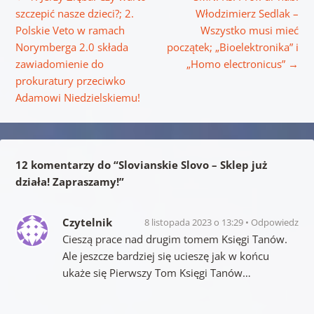
szczepić nasze dzieci?; 2.
Włodzimierz Sedlak –
Polskie Veto w ramach
Wszystko musi mieć
Norymberga 2.0 składa
początek; „Bioelektronika” i
zawiadomienie do
„Homo electronicus”
→
prokuratury przeciwko
Adamowi Niedzielskiemu!
12 komentarzy do “
Slovianskie Slovo – Sklep już
działa! Zapraszamy!
”
Czytelnik
8 listopada 2023 o 13:29
Odpowiedz
Cieszą prace nad drugim tomem Księgi Tanów.
Ale jeszcze bardziej się ucieszę jak w końcu
ukaże się Pierwszy Tom Księgi Tanów…