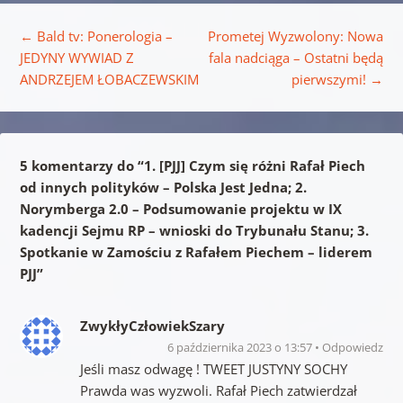
Nawigacja wpisu
←
Bald tv: Ponerologia –
Prometej Wyzwolony: Nowa
JEDYNY WYWIAD Z
fala nadciąga – Ostatni będą
ANDRZEJEM ŁOBACZEWSKIM
pierwszymi!
→
5 komentarzy do “
1. [PJJ] Czym się różni Rafał Piech
od innych polityków – Polska Jest Jedna; 2.
Norymberga 2.0 – Podsumowanie projektu w IX
kadencji Sejmu RP – wnioski do Trybunału Stanu; 3.
Spotkanie w Zamościu z Rafałem Piechem – liderem
PJJ
”
ZwykłyCzłowiekSzary
6 października 2023 o 13:57
Odpowiedz
Jeśli masz odwagę ! TWEET JUSTYNY SOCHY
Prawda was wyzwoli. Rafał Piech zatwierdzał