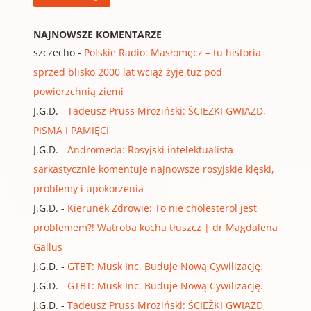
NAJNOWSZE KOMENTARZE
szczecho
-
Polskie Radio: Masłomęcz – tu historia
sprzed blisko 2000 lat wciąż żyje tuż pod
powierzchnią ziemi
J.G.D.
-
Tadeusz Pruss Mroziński: ŚCIEŻKI GWIAZD,
PISMA I PAMIĘCI
J.G.D.
-
Andromeda: Rosyjski intelektualista
sarkastycznie komentuje najnowsze rosyjskie klęski,
problemy i upokorzenia
J.G.D.
-
Kierunek Zdrowie: To nie cholesterol jest
problemem?! Wątroba kocha tłuszcz | dr Magdalena
Gallus
J.G.D.
-
GTBT: Musk Inc. Buduje Nową Cywilizację.
J.G.D.
-
GTBT: Musk Inc. Buduje Nową Cywilizację.
J.G.D.
-
Tadeusz Pruss Mroziński: ŚCIEŻKI GWIAZD,