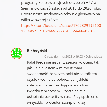
programy kontrowersyjnych szczepień HPV w
Siemianowicach Śląskich od 2015 do 2020 roku.
Proszę nasze środowisko żeby nie głosowało na
wilka w owczej skórze.
https://x.com/justsocha/status/1709829195600
130495?t=7TDYNi89l2SXX5UnIV9eMw&s=08
Białczyński
6 października 2023 o 19:03
Odpowiedz
Rafał Piech nie jest antyszepionkowcem, tak
jak i ja nie jestem – mimo iż mam
świadomość, że szczepionki nie są całkiem
czyste / wolne od pobocznych jakichś
substancji jakie znajdują się w nich w
związku z procesem „uzdatniania” /
osłabiania bakterii / wirusa. Przy spełnieniu
wszystkich procedur szczepionki są