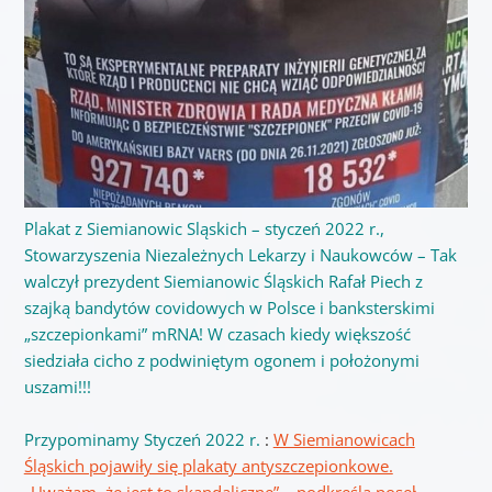
Plakat z Siemianowic Sląskich – styczeń 2022 r.,
Stowarzyszenia Niezależnych Lekarzy i Naukowców – Tak
walczył prezydent Siemianowic Śląskich Rafał Piech z
szajką bandytów covidowych w Polsce i banksterskimi
„szczepionkami” mRNA! W czasach kiedy większość
siedziała cicho z podwiniętym ogonem i położonymi
uszami!!!
Przypominamy Styczeń 2022 r.
:
W Siemianowicach
Śląskich pojawiły się plakaty antyszczepionkowe.
„Uważam, że jest to skandaliczne” – podkreśla poseł