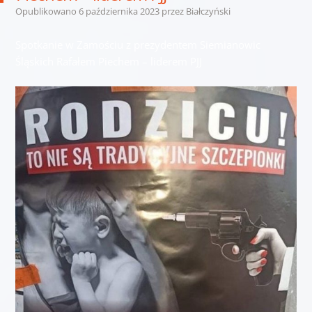
Opublikowano
6 października 2023
przez
Białczyński
Spotkanie w Zamościu z prezydentem Siemianowic
Śląskich Rafałem Piechem – liderem PJJ