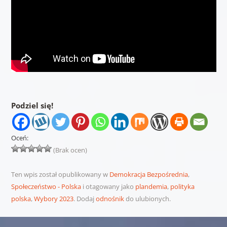
Podziel się!
Oceń:
(Brak ocen)
Ten wpis został opublikowany w
Demokracja Bezpośrednia
,
Społeczeństwo - Polska
i otagowany jako
plandemia
,
polityka
polska
,
Wybory 2023
. Dodaj
odnośnik
do ulubionych.