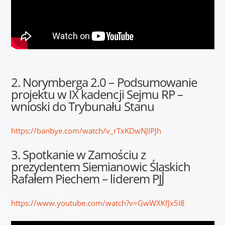
2. Norymberga 2.0 – Podsumowanie
projektu w IX kadencji Sejmu RP –
wnioski do Trybunału Stanu
https://banbye.com/watch/v_rTxKDwNJIPJh
3. Spotkanie w Zamościu z
prezydentem Siemianowic Śląskich
Rafałem Piechem – liderem PJJ
https://www.youtube.com/watch?v=GwWXKfJx5I8