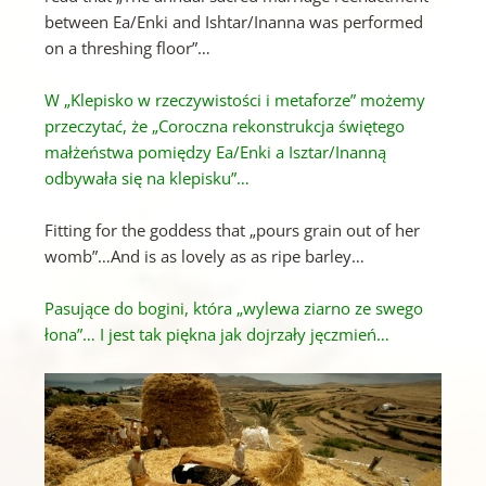
between Ea/Enki and Ishtar/Inanna was performed
on a threshing floor”…
W „Klepisko w rzeczywistości i metaforze” możemy
przeczytać, że „Coroczna rekonstrukcja świętego
małżeństwa pomiędzy Ea/Enki a Isztar/Inanną
odbywała się na klepisku”…
Fitting for the goddess that „pours grain out of her
womb”…And is as lovely as as ripe barley…
Pasujące do bogini, która „wylewa ziarno ze swego
łona”… I jest tak piękna jak dojrzały jęczmień…