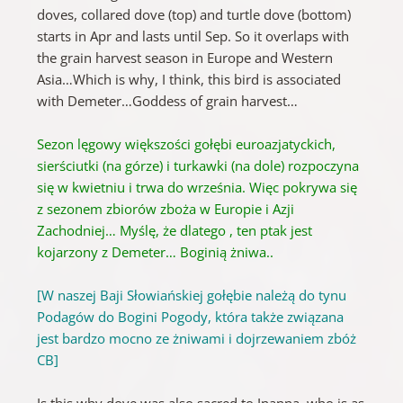
doves, collared dove (top) and turtle dove (bottom)
starts in Apr and lasts until Sep. So it overlaps with
the grain harvest season in Europe and Western
Asia…Which is why, I think, this bird is associated
with Demeter…Goddess of grain harvest…
Sezon lęgowy większości gołębi euroazjatyckich,
sierściutki (na górze) i turkawki (na dole) rozpoczyna
się w kwietniu i trwa do września. Więc pokrywa się
z sezonem zbiorów zboża w Europie i Azji
Zachodniej… Myślę, że dlatego
, ten ptak jest
kojarzony z Demeter… Boginią żniwa..
[W naszej Baji Słowiańskiej gołębie należą do tynu
Podagów do Bogini Pogody, która także związana
jest bardzo mocno ze żniwami i dojrzewaniem zbóż
CB]
Is this why dove was also sacred to Inanna, who is as