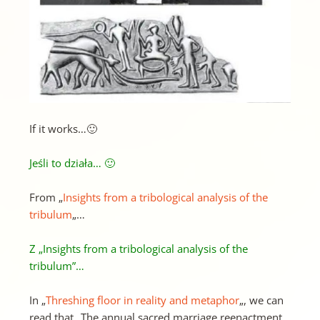
If it works…🙂
Jeśli to działa… 🙂
From „
Insights from a tribological analysis of the
tribulum
„…
Z „Insights from a tribological analysis of the
tribulum”…
In „
Threshing floor in reality and metaphor
„, we can
read that „The annual sacred marriage reenactment