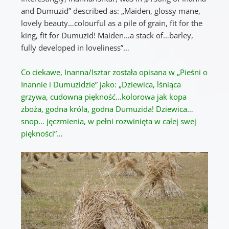
and Dumuzid” described as: „Maiden, glossy mane,
lovely beauty…colourful as a pile of grain, fit for the
king, fit for Dumuzid! Maiden…a stack of…barley,
fully developed in loveliness”…
Co ciekawe, Inanna/Isztar została opisana w „Pieśni o
Inannie i Dumuzidzie” jako: „Dziewica, lśniąca
grzywa, cudowna piękność…kolorowa jak kopa
zboża, godna króla, godna Dumuzida! Dziewica…
snop… jęczmienia, w pełni rozwinięta w całej swej
piękności”…