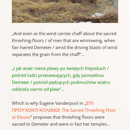
„And even as the wind carries chaff about the sacred
threshing-floors / of men that are winnowing, when
fair-haired Demeter / amid the driving blasts of wind
separates the grain from the chaff”…
„I jak wiatr niesie plewy po świętych klepiskach /
pośród ludzi przesiewających, gdy jasnowłosa
Demeter / pośród pędzących podmuchów wiatru
oddziela ziarno od plew”…
Which is why Eugene Vanderpool in „
ΕΠΙ
ΠΡΟϒΧΟΝΤΙ ΚΟΛΩΝΩΙ: The Sacred Threshing Floor
at Eleusis
” proposes that threshing floors were
sacred to Demeter and were in fact her temples…