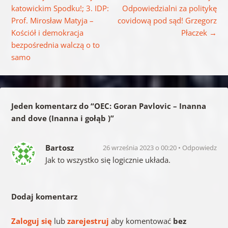
katowickim Spodku!; 3. IDP:
Odpowiedzialni za politykę
Prof. Mirosław Matyja –
covidową pod sąd! Grzegorz
Kościół i demokracja
Płaczek
→
bezpośrednia walczą o to
samo
Jeden komentarz do “
OEC: Goran Pavlovic – Inanna
and dove (Inanna i gołąb )
”
Bartosz
26 września 2023 o 00:20
Odpowiedz
Jak to wszystko się logicznie układa.
Dodaj komentarz
Zaloguj się
lub
zarejestruj
aby komentować
bez