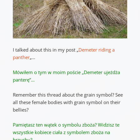
I talked about this in my post „
Demeter riding a
panther
„…
Mówiłem o tym w moim poście „Demeter ujeżdża
panterę”…
Remember this thread about the grain symbol? See
all these female bodies with grain symbol on their
bellies?
Pamiętasz ten wątek o symbolu zboża?
Widzisz te
wszystkie kobiece ciała z symbolem zboża na
brzuchu?