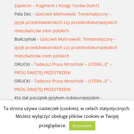
Zaplecin – fragment z Księgi Tanów (tom1)
Pola Dec
-
Gościwit Malinowski: Temematyczny –
język przedsłowiańskich czy przedindoeuropejskich
mieszkańców ziem polskich
Białczyński
-
Gościwit Malinowski: Temematyczny –
język przedsłowiańskich czy przedindoeuropejskich
mieszkańców ziem polskich
ORLICKI
-
Tadeusz Pruss Mroziński – LITERA „E” –
PRÓG ŚWIĘTEJ PRZESTRZENI
ORLICKI
-
Tadeusz Pruss Mroziński – LITERA „E” –
PRÓG ŚWIĘTEJ PRZESTRZENI
Kto dał początek językom indoeuropejskim
-
Gościwit Malinowski: Temematyczny – język
Ta strona używa ciasteczek (cookies), w celach statystycznych.
przedsłowiańskich czy przedindoeuropejskich
Możesz wyłączyć obsługę plików cookies w Twojej
mieszkańców ziem polskich
przeglądarce.
Rozumiem