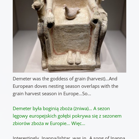
Demeter was the goddess of grain (harvest)…And
European doves nesting season overlaps with the
grain harvest season in Europe…So…
Demeter była boginią zboża (żniwa)… A sezon
lęgowy europejskich gołębi pokrywa się z sezonem
zbiorów zboża w Europie… Więc…
Interestingly, Inanna/Ishtar, was in „A song of Inanna