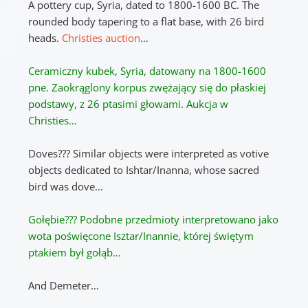
A pottery cup, Syria, dated to 1800-1600 BC. The
rounded body tapering to a flat base, with 26 bird
heads.
Christies auction
…
Ceramiczny kubek, Syria, datowany na 1800-1600
pne.
Zaokrąglony korpus zwężający się do płaskiej
podstawy, z 26 ptasimi głowami.
A
ukcja w
Christies…
Doves??? Similar objects were interpreted as votive
objects dedicated to Ishtar/Inanna, whose sacred
bird was dove…
Gołębie???
Podobne przedmioty interpretowano jako
wota poświęcone Isztar/Inannie, której świętym
ptakiem był gołąb…
And Demeter…