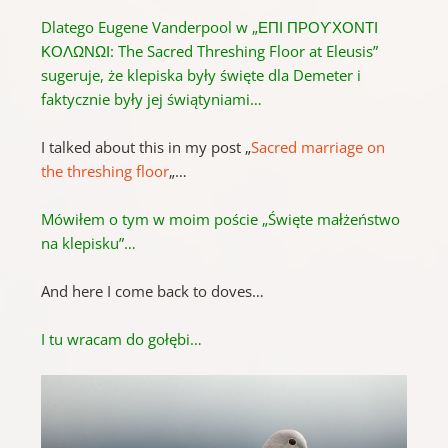
Dlatego Eugene Vanderpool w „ΕΠΙ ΠΡΟϒΧΟΝΤΙ
ΚΟΛΩΝΩΙ: The Sacred Threshing Floor at Eleusis”
sugeruje, że klepiska były święte dla Demeter i
faktycznie były jej świątyniami…
I talked about this in my post „
Sacred marriage on
the threshing floor
„…
Mówiłem o tym w moim poście „Święte małżeństwo
na klepisku”…
And here I come back to doves…
I tu wracam do gołębi…