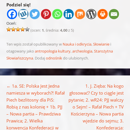
Podziel się!
Oceń:
(ocen:
1
, średnia:
4,00
z 5)
Ten wpis został opublikowany w
Nauka i odkrycia
,
Słowianie
i
otagowany jako
antropologia kultury
,
archeologia
,
Starożytna
Słowiańszczyna
. Dodaj
odnośnik
do ulubionych.
Nawigacja wpisu
←
1a. SE: Polska Jest Jedna
1. J. Zięba: Na kogo
namiesza w wyborach?! Rafał
głosować? Czy to ciągle jest
Piech bezlitosny dla PiS:
pytanie; 2. wR24: PJJ walczy
Robią z nas kolonię + 1b. PJJ
o Sejm! – Rafał Piech + TV
– Nowa partia – Prawdziwa
Kościerzyna – Nowa partia
Prawica; 2. Wielka
wjedzie do sejmu; 3.
konwencja Konfederacji w
Konfederacja: