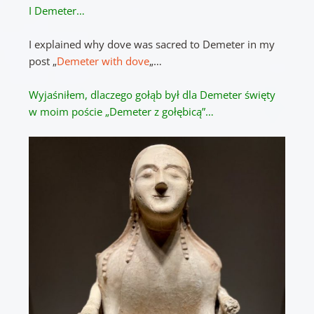
I Demeter…
I explained why dove was sacred to Demeter in my
post „
Demeter with dove
„…
Wyjaśniłem, dlaczego gołąb był dla Demeter święty
w moim poście „Demeter z gołębicą”…