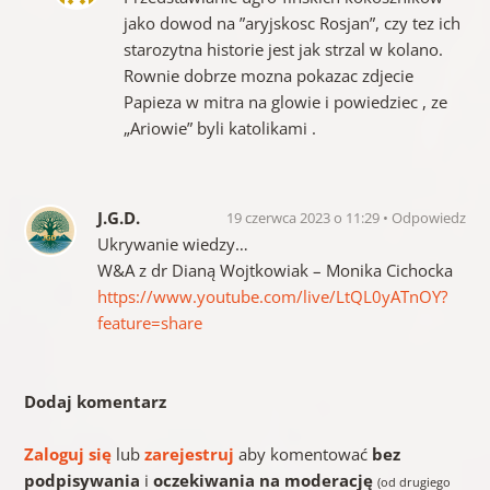
jako dowod na ”aryjskosc Rosjan”, czy tez ich
starozytna historie jest jak strzal w kolano.
Rownie dobrze mozna pokazac zdjecie
Papieza w mitra na glowie i powiedziec , ze
„Ariowie” byli katolikami .
J.G.D.
19 czerwca 2023 o 11:29
Odpowiedz
Ukrywanie wiedzy…
W&A z dr Dianą Wojtkowiak – Monika Cichocka
https://www.youtube.com/live/LtQL0yATnOY?
feature=share
Dodaj komentarz
Zaloguj się
lub
zarejestruj
aby komentować
bez
podpisywania
i
oczekiwania na moderację
(od drugiego