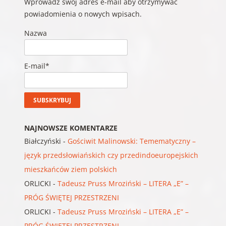
Wprowadź swój adres e-mail aby otrzymywać
powiadomienia o nowych wpisach.
Nazwa
E-mail*
NAJNOWSZE KOMENTARZE
Białczyński
-
Gościwit Malinowski: Temematyczny –
język przedsłowiańskich czy przedindoeuropejskich
mieszkańców ziem polskich
ORLICKI
-
Tadeusz Pruss Mroziński – LITERA „E” –
PRÓG ŚWIĘTEJ PRZESTRZENI
ORLICKI
-
Tadeusz Pruss Mroziński – LITERA „E” –
PRÓG ŚWIĘTEJ PRZESTRZENI