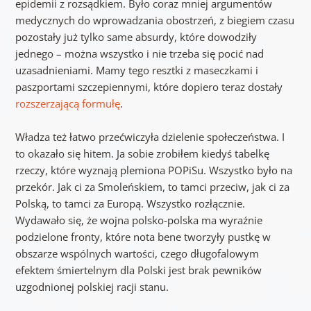
epidemii z rozsądkiem. Było coraz mniej argumentów
medycznych do wprowadzania obostrzeń, z biegiem czasu
pozostały już tylko same absurdy, które dowodziły
jednego – można wszystko i nie trzeba się pocić nad
uzasadnieniami. Mamy tego resztki z maseczkami i
paszportami szczepiennymi, które dopiero teraz dostały
rozszerzającą formułę
.
Władza też łatwo przećwiczyła dzielenie społeczeństwa. I
to okazało się hitem. Ja sobie zrobiłem kiedyś tabelkę
rzeczy, które wyznają plemiona POPiSu. Wszystko było na
przekór. Jak ci za Smoleńskiem, to tamci przeciw, jak ci za
Polską, to tamci za Europą. Wszystko rozłącznie.
Wydawało się, że wojna polsko-polska ma wyraźnie
podzielone fronty, które nota bene tworzyły pustkę w
obszarze wspólnych wartości, czego długofalowym
efektem śmiertelnym dla Polski jest brak pewników
uzgodnionej polskiej racji stanu.