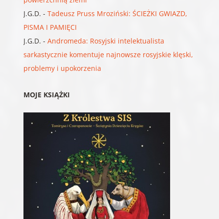
J.G.D.
-
Tadeusz Pruss Mroziński: ŚCIEŻKI GWIAZD,
PISMA I PAMIĘCI
J.G.D.
-
Andromeda: Rosyjski intelektualista
sarkastycznie komentuje najnowsze rosyjskie klęski,
problemy i upokorzenia
MOJE KSIĄŻKI