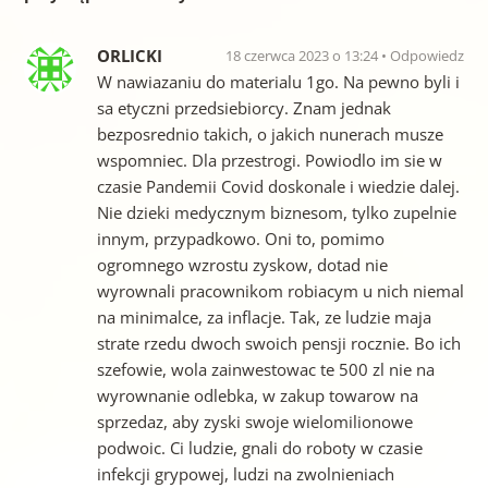
ORLICKI
18 czerwca 2023 o 13:24
Odpowiedz
W nawiazaniu do materialu 1go. Na pewno byli i
sa etyczni przedsiebiorcy. Znam jednak
bezposrednio takich, o jakich nunerach musze
wspomniec. Dla przestrogi. Powiodlo im sie w
czasie Pandemii Covid doskonale i wiedzie dalej.
Nie dzieki medycznym biznesom, tylko zupelnie
innym, przypadkowo. Oni to, pomimo
ogromnego wzrostu zyskow, dotad nie
wyrownali pracownikom robiacym u nich niemal
na minimalce, za inflacje. Tak, ze ludzie maja
strate rzedu dwoch swoich pensji rocznie. Bo ich
szefowie, wola zainwestowac te 500 zl nie na
wyrownanie odlebka, w zakup towarow na
sprzedaz, aby zyski swoje wielomilionowe
podwoic. Ci ludzie, gnali do roboty w czasie
infekcji grypowej, ludzi na zwolnieniach