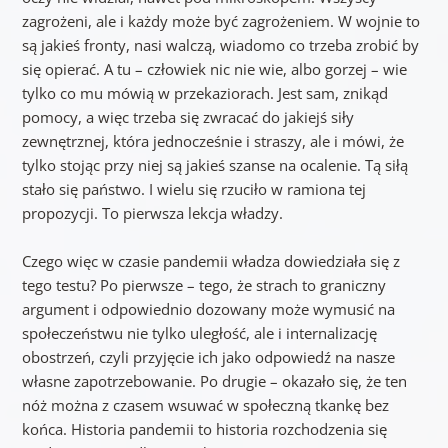
zagrożeni, ale i każdy może być zagrożeniem. W wojnie to
są jakieś fronty, nasi walczą, wiadomo co trzeba zrobić by
się opierać. A tu – człowiek nic nie wie, albo gorzej – wie
tylko co mu mówią w przekaziorach. Jest sam, znikąd
pomocy, a więc trzeba się zwracać do jakiejś siły
zewnętrznej, która jednocześnie i straszy, ale i mówi, że
tylko stojąc przy niej są jakieś szanse na ocalenie. Tą siłą
stało się państwo. I wielu się rzuciło w ramiona tej
propozycji. To pierwsza lekcja władzy.
Czego więc w czasie pandemii władza dowiedziała się z
tego testu? Po pierwsze – tego, że strach to graniczny
argument i odpowiednio dozowany może wymusić na
społeczeństwu nie tylko uległość, ale i internalizację
obostrzeń, czyli przyjęcie ich jako odpowiedź na nasze
własne zapotrzebowanie. Po drugie – okazało się, że ten
nóż można z czasem wsuwać w społeczną tkankę bez
końca. Historia pandemii to historia rozchodzenia się