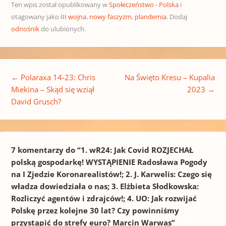
Ten wpis został opublikowany w
Społeczeństwo - Polska
i
otagowany jako
III wojna
,
nowy faszyzm
,
plandemia
. Dodaj
odnośnik
do ulubionych.
Nawigacja wpisu
←
Polaraxa 14-23: Chris
Na Święto Kresu – Kupalia
Miekina – Skąd się wziął
2023
→
David Grusch?
7 komentarzy do “
1. wR24: Jak Covid ROZJECHAŁ
polską gospodarkę! WYSTĄPIENIE Radosława Pogody
na I Zjedzie Koronarealistów!; 2. J. Karwelis: Czego się
władza dowiedziała o nas; 3. Elżbieta Słodkowska:
Rozliczyć agentów i zdrajców!; 4. UO: Jak rozwijać
Polskę przez kolejne 30 lat? Czy powinniśmy
przystąpić do strefy euro? Marcin Warwas
”