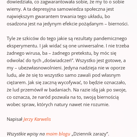
dowiedziała, co zagwarantowała sobie, że my to o sobie
wiemy. A ta depresyjna samowiedza społeczna jest
największym gwarantem trwania tego układu, bo
osadzona jest na jedynym efekcie pożądanym – bierności.
Tyle ze szkiców do tego jakie są rezultaty pandemicznego
eksperymentu. I jak widać są one uniwersalne. I nie trzeba
żadnego wirusa, ba – żadnego pretekstu, by móc się
odwołać do tych „doświadczeń”. Wszystko jest gotowe, a
my – ubezwłasnowolnieni. Jedyna nadzieja nie w oporze
ludu, ale że się to wszystko samo zawali pod własnym
ciężarem. Jak się zaczną wycofywać, to będzie oznaczało,
że lud przemówił w badaniach. Na razie idą jak po swoje,
co oznacza, że naród pozwala na to, swoją biernością
wobec spraw, których natury nawet nie rozumie.
Napisał
Jerzy Karwelis
Wszystkie wpisy na
moim blogu
„Dziennik zarazy”.