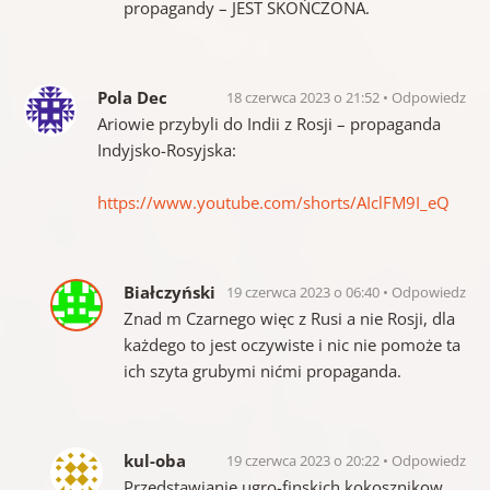
propagandy – JEST SKOŃCZONA.
Pola Dec
18 czerwca 2023 o 21:52
Odpowiedz
Ariowie przybyli do Indii z Rosji – propaganda
Indyjsko-Rosyjska:
https://www.youtube.com/shorts/AIclFM9I_eQ
Białczyński
19 czerwca 2023 o 06:40
Odpowiedz
Znad m Czarnego więc z Rusi a nie Rosji, dla
każdego to jest oczywiste i nic nie pomoże ta
ich szyta grubymi nićmi propaganda.
kul-oba
19 czerwca 2023 o 20:22
Odpowiedz
Przedstawianie ugro-finskich kokosznikow