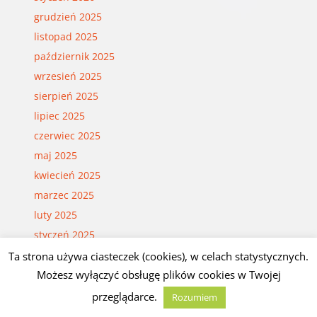
grudzień 2025
listopad 2025
październik 2025
wrzesień 2025
sierpień 2025
lipiec 2025
czerwiec 2025
maj 2025
kwiecień 2025
marzec 2025
luty 2025
styczeń 2025
grudzień 2024
Ta strona używa ciasteczek (cookies), w celach statystycznych.
Możesz wyłączyć obsługę plików cookies w Twojej
listopad 2024
październik 2024
przeglądarce.
Rozumiem
wrzesień 2024