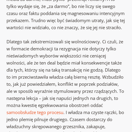
tylko wydaje się, że „za darmo”, bo nie liczy się swego
czasu oraz faktu poddania się magnesowaniu intencyjnym
przekazem. Trudno więc być świadomym utraty, jak się tej
wartości nie widziało, co nie znaczy, że się jej nie straciło.
Dlatego tak zekstremizowali się wolnościowcy. Ci czuli, że
w formacie demokracji ta rezygnacja nie dotyczy tylko
nieświadomych wyborów większości nie ceniącej
wolności, ale że ten deal będzie miał konsekwencje także
dla tych, którzy się na taką transakcję nie godzą. Dlatego
to im przeciwstawiła władza całą bierną resztę. Wzbudziło
to, jak już powiedziałem, konflikt w poprzek podziałów,
ale w sposób wyraźnie stymulowany przez rządzących. To
następna lekcja – jak się napuści jednych na drugich, to
można kwestię egzekwowania obostrzeń oddać
samoobsłudze tego procesu
. I władza ma czyste rączki, bo
jedno plemię pilnuje drugiego. Czasem dostarczy do
władzuchny skrępowanego grzesznika, zakapuje,