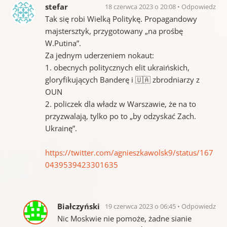
stefar
18 czerwca 2023 o 20:08
Odpowiedz
Tak się robi Wielką Politykę. Propagandowy
majstersztyk, przygotowany „na prośbę
W.Putina”.
Za jednym uderzeniem nokaut:
1. obecnych politycznych elit ukraińskich,
gloryfikujących Banderę i 🇺🇦 zbrodniarzy z
OUN
2. policzek dla władz w Warszawie, że na to
przyzwalają, tylko po to „by odzyskać Zach.
Ukrainę”.
https://twitter.com/agnieszkawolsk9/status/167
0439539423301635
Białczyński
19 czerwca 2023 o 06:45
Odpowiedz
Nic Moskwie nie pomoże, żadne sianie