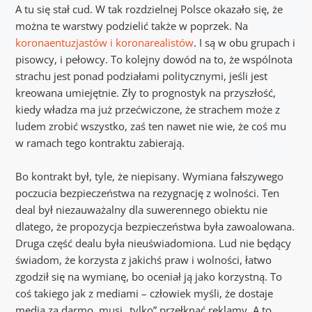
A tu się stał cud. W tak rozdzielnej Polsce okazało się, że
można te warstwy podzielić także w poprzek. Na
koronaentuzjastów i koronarealistów
. I są w obu grupach i
pisowcy, i pełowcy. To kolejny dowód na to, że wspólnota
strachu jest ponad podziałami politycznymi, jeśli jest
kreowana umiejętnie. Zły to prognostyk na przyszłość,
kiedy władza ma już przećwiczone, że strachem może z
ludem zrobić wszystko, zaś ten nawet nie wie, że coś mu
w ramach tego kontraktu zabierają.
Bo kontrakt był, tyle, że niepisany. Wymiana fałszywego
poczucia bezpieczeństwa na rezygnację z wolności. Ten
deal był niezauważalny dla suwerennego obiektu nie
dlatego, że propozycja bezpieczeństwa była zawoalowana.
Druga część dealu była nieuświadomiona. Lud nie będący
świadom, że korzysta z jakichś praw i wolności, łatwo
zgodził się na wymianę, bo oceniał ją jako korzystną. To
coś takiego jak z mediami – człowiek myśli, że dostaje
media za darmo, musi „tylko” przełknąć reklamy. A to