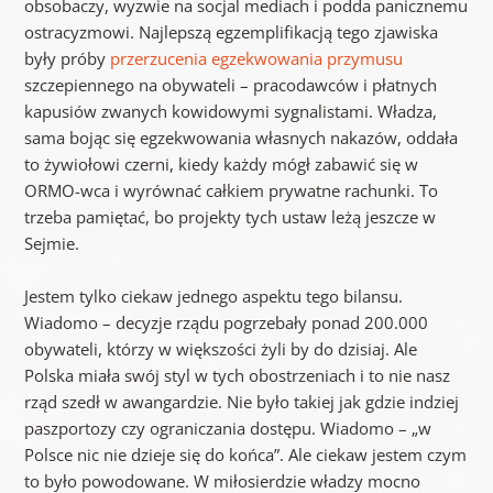
obsobaczy, wyzwie na socjal mediach i podda panicznemu
ostracyzmowi. Najlepszą egzemplifikacją tego zjawiska
były próby
przerzucenia egzekwowania przymusu
szczepiennego na obywateli – pracodawców i płatnych
kapusiów zwanych kowidowymi sygnalistami. Władza,
sama bojąc się egzekwowania własnych nakazów, oddała
to żywiołowi czerni, kiedy każdy mógł zabawić się w
ORMO-wca i wyrównać całkiem prywatne rachunki. To
trzeba pamiętać, bo projekty tych ustaw leżą jeszcze w
Sejmie.
Jestem tylko ciekaw jednego aspektu tego bilansu.
Wiadomo – decyzje rządu pogrzebały ponad 200.000
obywateli, którzy w większości żyli by do dzisiaj. Ale
Polska miała swój styl w tych obostrzeniach i to nie nasz
rząd szedł w awangardzie. Nie było takiej jak gdzie indziej
paszportozy czy ograniczania dostępu. Wiadomo – „w
Polsce nic nie dzieje się do końca”. Ale ciekaw jestem czym
to było powodowane. W miłosierdzie władzy mocno