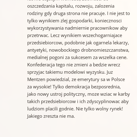
oszczedzania kapitalu, rozwoju, zalozenia
rodziny gdy druga strona nie pracuje. I nie jest to
tylko wynikiem zlej gospodarki, koniecznosci
wykorzystywania nadmiernie pracownikow aby
przetrwac. Lecz wynikiem wszechogarniajace
przedsiebiorcow, podobnie jak ogarnela lekarzy,
antyetyki, nowobockiego drobnomieszczanstwa,
medialnej pogoni za sukcesem za wszelka cene.
Konfederacja tego nie zmieni a bedzie wrecz
sprzyjac takiemu modelowi wyzysku. Juz
Mentzen powiedzial, ze emerytury sa w Polsce
za wysokie! Tylko demokracja bezposrednia,
jako nowy ustroj polityczny, moze wziac w karby
takich przedsiebiorcow i ich zdyscyplinowac aby
ludziom placili godnie. Nie tylko wolny rynek!
Jakiego zreszta nie ma.