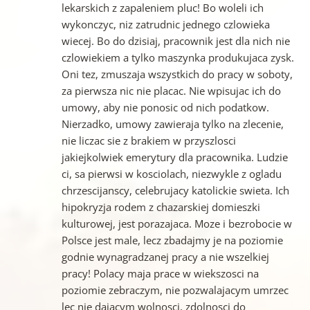
lekarskich z zapaleniem pluc! Bo woleli ich
wykonczyc, niz zatrudnic jednego czlowieka
wiecej. Bo do dzisiaj, pracownik jest dla nich nie
czlowiekiem a tylko maszynka produkujaca zysk.
Oni tez, zmuszaja wszystkich do pracy w soboty,
za pierwsza nic nie placac. Nie wpisujac ich do
umowy, aby nie ponosic od nich podatkow.
Nierzadko, umowy zawieraja tylko na zlecenie,
nie liczac sie z brakiem w przyszlosci
jakiejkolwiek emerytury dla pracownika. Ludzie
ci, sa pierwsi w kosciolach, niezwykle z ogladu
chrzescijanscy, celebrujacy katolickie swieta. Ich
hipokryzja rodem z chazarskiej domieszki
kulturowej, jest porazajaca. Moze i bezrobocie w
Polsce jest male, lecz zbadajmy je na poziomie
godnie wynagradzanej pracy a nie wszelkiej
pracy! Polacy maja prace w wiekszosci na
poziomie zebraczym, nie pozwalajacym umrzec
lec nie dajacym wolnosci, zdolnosci do