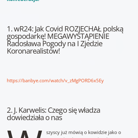
1. wR24: Jak Covid ROZJECHAŁ polską
gospodarkę! MEGAWYSTĄPIENIE
Radosława Pogody na I Zjedzie
Koronarealistów!
https://banbye.com/watch/v_zMgPORD6x5Ey
2. J. Karwelis: Czego się władza
dowiedziała o nas
szyscy już mówią o kowidzie jako o