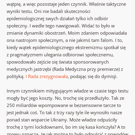
wątpię, a więc pozostaje jeden czynnik. Właśnie taktyczne
wyniki testu. Oni nie badali skuteczności
epidemiologicznej swych działań tylko ich odbiór
społeczny. I wedle tego nawigowali. Widać to było w
zmianie dynamiki obostrzeń. Moim zdaniem odpowiadała
ona nastrojom społecznym, a nie jakimś tam falom. I to,
kiedy wątek epidemiologicznego ekstremizmu spotkał się
z pragmatyzmem ulegania odbiorowi społecznemu,
spowodowało zejście się świata sponsorowanych
medycznych jastrzębi (Rada Medyczna przy premierze) z
polityką.
I Rada zrezygnowała
, podając się do dymisji.
Innym czynnikiem mitygującym władze w czasie tego testu
mogły być jego koszty. No, trochę się przedłużyło. Tak ze
250 miliardów wpompowane w bezsensowne tarcze to
jest jednak coś. To tak z trzy razy tyle ile wynosiło nasze
ponad stan wsparcie Ukrainy. Może władze odpuściły
trochę z tymi lockdownami, bo im się kasa kończyła? A to
znowu oznacza, że jak można to było odpuścić z powodów