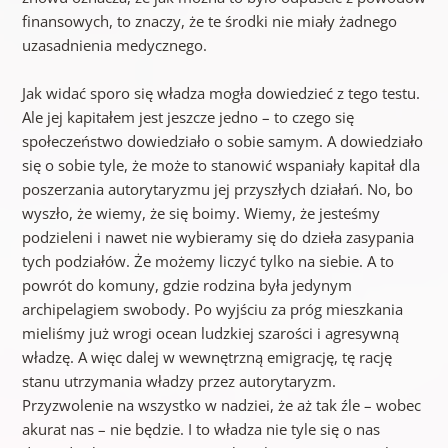
finansowych, to znaczy, że te środki nie miały żadnego
uzasadnienia medycznego.
Jak widać sporo się władza mogła dowiedzieć z tego testu.
Ale jej kapitałem jest jeszcze jedno – to czego się
społeczeństwo dowiedziało o sobie samym. A dowiedziało
się o sobie tyle, że może to stanowić wspaniały kapitał dla
poszerzania autorytaryzmu jej przyszłych działań. No, bo
wyszło, że wiemy, że się boimy. Wiemy, że jesteśmy
podzieleni i nawet nie wybieramy się do dzieła zasypania
tych podziałów. Że możemy liczyć tylko na siebie. A to
powrót do komuny, gdzie rodzina była jedynym
archipelagiem swobody. Po wyjściu za próg mieszkania
mieliśmy już wrogi ocean ludzkiej szarości i agresywną
władzę. A więc dalej w wewnętrzną emigrację, tę rację
stanu utrzymania władzy przez autorytaryzm.
Przyzwolenie na wszystko w nadziei, że aż tak źle – wobec
akurat nas – nie będzie. I to władza nie tyle się o nas