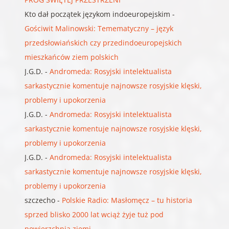
Kto dał początek językom indoeuropejskim
-
Gościwit Malinowski: Temematyczny – język
przedsłowiańskich czy przedindoeuropejskich
mieszkańców ziem polskich
J.G.D.
-
Andromeda: Rosyjski intelektualista
sarkastycznie komentuje najnowsze rosyjskie klęski,
problemy i upokorzenia
J.G.D.
-
Andromeda: Rosyjski intelektualista
sarkastycznie komentuje najnowsze rosyjskie klęski,
problemy i upokorzenia
J.G.D.
-
Andromeda: Rosyjski intelektualista
sarkastycznie komentuje najnowsze rosyjskie klęski,
problemy i upokorzenia
szczecho
-
Polskie Radio: Masłomęcz – tu historia
sprzed blisko 2000 lat wciąż żyje tuż pod
powierzchnią ziemi