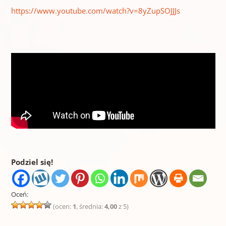
https://www.youtube.com/watch?v=8yZupSOJJJs
Podziel się!
Oceń:
(ocen:
1
, średnia:
4,00
z 5)