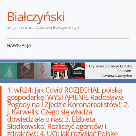
Białczyński
oficjalna strona Czesława Białczyńskiego
NAWIGACJA
Przejdź do treści
1. wR24: Jak Covid ROZJECHAŁ polską
gospodarkę! WYSTĄPIENIE Radosława
Pogody na I Zjedzie Koronarealistów!; 2.
J. Karwelis: Czego się władza
dowiedziała o nas; 3. Elżbieta
Słodkowska: Rozliczyć agentów i
zdrajców!; 4. UO: Jak rozwijać Polskę