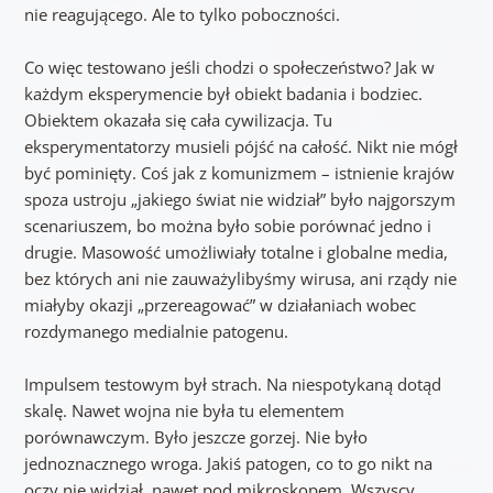
nie reagującego. Ale to tylko poboczności.
Co więc testowano jeśli chodzi o społeczeństwo? Jak w
każdym eksperymencie był obiekt badania i bodziec.
Obiektem okazała się cała cywilizacja. Tu
eksperymentatorzy musieli pójść na całość. Nikt nie mógł
być pominięty. Coś jak z komunizmem – istnienie krajów
spoza ustroju „jakiego świat nie widział” było najgorszym
scenariuszem, bo można było sobie porównać jedno i
drugie. Masowość umożliwiały totalne i globalne media,
bez których ani nie zauważylibyśmy wirusa, ani rządy nie
miałyby okazji „przereagować” w działaniach wobec
rozdymanego medialnie patogenu.
Impulsem testowym był strach. Na niespotykaną dotąd
skalę. Nawet wojna nie była tu elementem
porównawczym. Było jeszcze gorzej. Nie było
jednoznacznego wroga. Jakiś patogen, co to go nikt na
oczy nie widział, nawet pod mikroskopem. Wszyscy