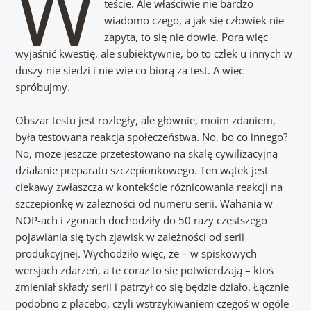
W
teście. Ale właściwie nie bardzo
wiadomo czego, a jak się człowiek nie
zapyta, to się nie dowie. Pora więc
wyjaśnić kwestię, ale subiektywnie, bo to człek u innych w
duszy nie siedzi i nie wie co biorą za test. A więc
spróbujmy.
Obszar testu jest rozległy, ale głównie, moim zdaniem,
była testowana reakcja społeczeństwa. No, bo co innego?
No, może jeszcze przetestowano na skalę cywilizacyjną
działanie preparatu szczepionkowego. Ten wątek jest
ciekawy zwłaszcza w kontekście różnicowania reakcji na
szczepionkę w zależności od numeru serii. Wahania w
NOP-ach i zgonach dochodziły do 50 razy częstszego
pojawiania się tych zjawisk w zależności od serii
produkcyjnej. Wychodziło więc, że – w spiskowych
wersjach zdarzeń, a te coraz to się potwierdzają – ktoś
zmieniał składy serii i patrzył co się będzie działo. Łącznie
podobno z placebo, czyli wstrzykiwaniem czegoś w ogóle