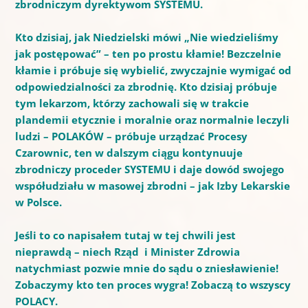
zbrodniczym dyrektywom SYSTEMU.
Kto dzisiaj, jak Niedzielski mówi „Nie wiedzieliśmy
jak postępować” – ten po prostu kłamie! Bezczelnie
kłamie i próbuje się wybielić, zwyczajnie wymigać od
odpowiedzialności za zbrodnię. Kto dzisiaj próbuje
tym lekarzom, którzy zachowali się w trakcie
plandemii etycznie i moralnie oraz normalnie leczyli
ludzi – POLAKÓW – próbuje urządzać Procesy
Czarownic, ten w dalszym ciągu kontynuuje
zbrodniczy proceder SYSTEMU i daje dowód swojego
współudziału w masowej zbrodni – jak Izby Lekarskie
w Polsce.
Jeśli to co napisałem tutaj w tej chwili jest
nieprawdą – niech Rząd i Minister Zdrowia
natychmiast pozwie mnie do sądu o zniesławienie!
Zobaczymy kto ten proces wygra! Zobaczą to wszyscy
POLACY.