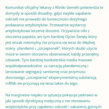
Komunikat oficjalny lekarzy z Kliniki Gemelii potwierdza te
domysły w sposób dosadny, gdyż zwykłe zapalanie
oskrzeli nie prowadzi do konieczności dożylnego
podawania antybiotyków. Przeważnie wystarczy
antybiotykowe leczenie doustne. Oczywiście nikt z
otoczenia papieża, ani tym bardziej Ojciec Święty który
jest wszak nieomylny nie przyzna się teraz do błędnej
oceny plandemii i „szczepionek”, których skutki użycia
może w swoim otoczeniu obserwować każdy przeciętny
człowiek. Tym bardziej banksterskie media masowe
współodpowiedzialne za narrację plandemiczną i
lansowanie segregacji sanitarnej oraz przymusu
zbiorowego „szczepienia” eksperymentalną substancją
mRNA nie przyznają się teraz także do tego.
Na marginesie niejako ta sytuacja pokazuje jaskrawo w
jaki sposób dyrektywą medyczną o nie stosowaniu
antybiotyków przy zapaleniu oskrzeli i zakażeniu górnych