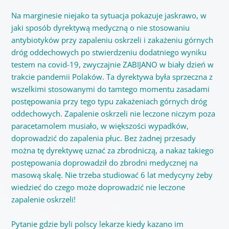
Na marginesie niejako ta sytuacja pokazuje jaskrawo, w
jaki sposób dyrektywą medyczną o nie stosowaniu
antybiotyków przy zapaleniu oskrzeli i zakażeniu górnych
dróg oddechowych po stwierdzeniu dodatniego wyniku
testem na covid-19, zwyczajnie ZABIJANO w biały dzień w
trakcie pandemii Polaków. Ta dyrektywa była sprzeczna z
wszelkimi stosowanymi do tamtego momentu zasadami
postępowania przy tego typu zakażeniach górnych dróg
oddechowych. Zapalenie oskrzeli nie leczone niczym poza
paracetamolem musiało, w większości wypadków,
doprowadzić do zapalenia płuc. Bez żadnej przesady
można tę dyrektywę uznać za zbrodniczą, a nakaz takiego
postępowania doprowadził do zbrodni medycznej na
masową skalę. Nie trzeba studiować 6 lat medycyny żeby
wiedzieć do czego może doprowadzić nie leczone
zapalenie oskrzeli!
Pytanie gdzie byli polscy lekarze kiedy kazano im