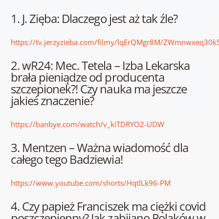
1. J. Zięba: Dlaczego jest aż tak źle?
https://tv.jerzyzieba.com/filmy/lqErQMgr8M/ZWmnwxeq30
2. wR24: Mec. Tetela – Izba Lekarska
brała pieniądze od producenta
szczepionek?! Czy nauka ma jeszcze
jakieś znaczenie?
https://banbye.com/watch/v_kiTDRYO2-UDW
3. Mentzen – Ważna wiadomość dla
całego tego Badziewia!
https://www.youtube.com/shorts/HqtlLk96-PM
4. Czy papież Franciszek ma ciężki covid
poszczepienny? Jak zabijano Polaków w