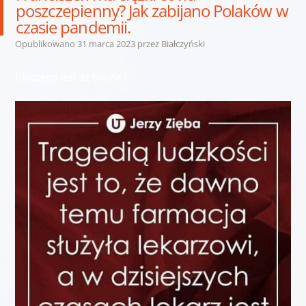
poszczepienny? Jak zabijano Polaków w
czasie pandemii.
Opublikowano
31 marca 2023
przez
Białczyński
Dlaczego jest aż tak źle?