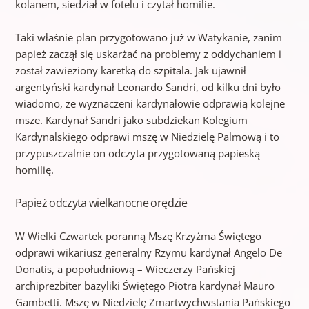
kolanem, siedział w fotelu i czytał homilie.
Taki właśnie plan przygotowano już w Watykanie, zanim
papież zaczął się uskarżać na problemy z oddychaniem i
został zawieziony karetką do szpitala. Jak ujawnił
argentyński kardynał Leonardo Sandri, od kilku dni było
wiadomo, że wyznaczeni kardynałowie odprawią kolejne
msze. Kardynał Sandri jako subdziekan Kolegium
Kardynalskiego odprawi mszę w Niedzielę Palmową i to
przypuszczalnie on odczyta przygotowaną papieską
homilię.
Papież odczyta wielkanocne orędzie
W Wielki Czwartek poranną Mszę Krzyżma Świętego
odprawi wikariusz generalny Rzymu kardynał Angelo De
Donatis, a popołudniową – Wieczerzy Pańskiej
archiprezbiter bazyliki Świętego Piotra kardynał Mauro
Gambetti. Mszę w Niedzielę Zmartwychwstania Pańskiego