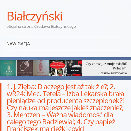
Białczyński
oficjalna strona Czesława Białczyńskiego
NAWIGACJA
Przejdź do treści
1. J. Zięba: Dlaczego jest aż tak źle?; 2.
wR24: Mec. Tetela – Izba Lekarska brała
pieniądze od producenta szczepionek?!
Czy nauka ma jeszcze jakieś znaczenie?;
3. Mentzen – Ważna wiadomość dla
całego tego Badziewia!; 4. Czy papież
Franciszek ma ciężki covid