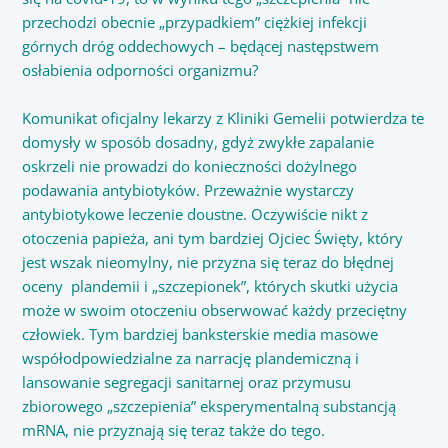
przechodzi obecnie „przypadkiem” ciężkiej infekcji
górnych dróg oddechowych – będącej następstwem
osłabienia odporności organizmu?
Komunikat oficjalny lekarzy z Kliniki Gemelii potwierdza te
domysły w sposób dosadny, gdyż zwykłe zapalanie
oskrzeli nie prowadzi do konieczności dożylnego
podawania antybiotyków. Przeważnie wystarczy
antybiotykowe leczenie doustne. Oczywiście nikt z
otoczenia papieża, ani tym bardziej Ojciec Święty, który
jest wszak nieomylny, nie przyzna się teraz do błędnej
oceny plandemii i „szczepionek”, których skutki użycia
może w swoim otoczeniu obserwować każdy przeciętny
człowiek. Tym bardziej banksterskie media masowe
współodpowiedzialne za narrację plandemiczną i
lansowanie segregacji sanitarnej oraz przymusu
zbiorowego „szczepienia” eksperymentalną substancją
mRNA, nie przyznają się teraz także do tego.