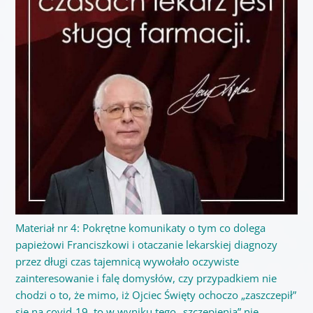
Materiał nr 4: Pokrętne komunikaty o tym co dolega
papieżowi Franciszkowi i otaczanie lekarskiej diagnozy
przez długi czas tajemnicą wywołało oczywiste
zainteresowanie i falę domysłów, czy przypadkiem nie
chodzi o to, że mimo, iż Ojciec Święty ochoczo „zaszczepił”
się na covid-19, to w wyniku tego „szczepienia” nie