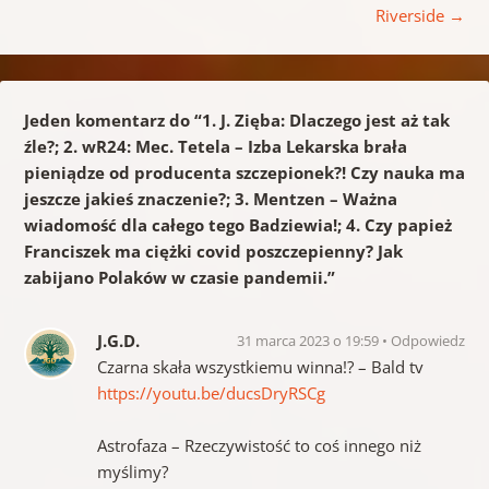
Riverside
→
Jeden komentarz do “
1. J. Zięba: Dlaczego jest aż tak
źle?; 2. wR24: Mec. Tetela – Izba Lekarska brała
pieniądze od producenta szczepionek?! Czy nauka ma
jeszcze jakieś znaczenie?; 3. Mentzen – Ważna
wiadomość dla całego tego Badziewia!; 4. Czy papież
Franciszek ma ciężki covid poszczepienny? Jak
zabijano Polaków w czasie pandemii.
”
J.G.D.
31 marca 2023 o 19:59
Odpowiedz
Czarna skała wszystkiemu winna!? – Bald tv
https://youtu.be/ducsDryRSCg
Astrofaza – Rzeczywistość to coś innego niż
myślimy?