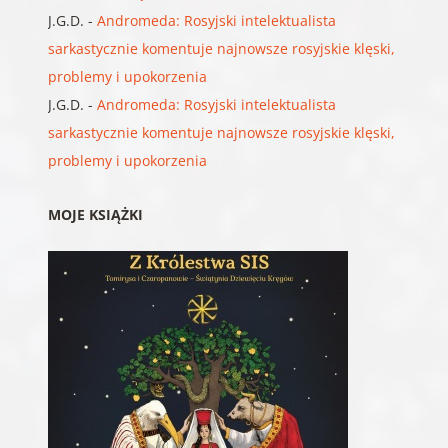
J.G.D.
-
Andromeda: Rosyjski intelektualista
sarkastycznie komentuje najnowsze rosyjskie klęski,
problemy i upokorzenia
J.G.D.
-
Andromeda: Rosyjski intelektualista
sarkastycznie komentuje najnowsze rosyjskie klęski,
problemy i upokorzenia
MOJE KSIĄŻKI