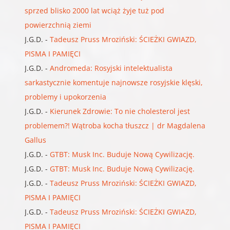
sprzed blisko 2000 lat wciąż żyje tuż pod
powierzchnią ziemi
J.G.D.
-
Tadeusz Pruss Mroziński: ŚCIEŻKI GWIAZD,
PISMA I PAMIĘCI
J.G.D.
-
Andromeda: Rosyjski intelektualista
sarkastycznie komentuje najnowsze rosyjskie klęski,
problemy i upokorzenia
J.G.D.
-
Kierunek Zdrowie: To nie cholesterol jest
problemem?! Wątroba kocha tłuszcz | dr Magdalena
Gallus
J.G.D.
-
GTBT: Musk Inc. Buduje Nową Cywilizację.
J.G.D.
-
GTBT: Musk Inc. Buduje Nową Cywilizację.
J.G.D.
-
Tadeusz Pruss Mroziński: ŚCIEŻKI GWIAZD,
PISMA I PAMIĘCI
J.G.D.
-
Tadeusz Pruss Mroziński: ŚCIEŻKI GWIAZD,
PISMA I PAMIĘCI