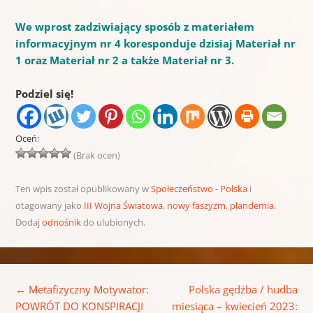
We wprost zadziwiający sposób z materiałem
informacyjnym nr 4 koresponduje dzisiaj Materiał nr
1 oraz Materiał nr 2 a także Materiał nr 3.
Podziel się!
Oceń:
(Brak ocen)
Ten wpis został opublikowany w
Społeczeństwo - Polska
i
otagowany jako
III Wojna Światowa
,
nowy faszyzm
,
plandemia
.
Dodaj
odnośnik
do ulubionych.
Nawigacja wpisu
←
Metafizyczny Motywator:
Polska gędźba / hudba
POWRÓT DO KONSPIRACJI
miesiąca – kwiecień 2023: