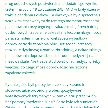
dróg oddechowych po stwierdzeniu dodatniego wyniku
testem na covid-19 zwyczajnie ZABIJANO w biały dzień w
trakcie pandemii Polaków. Ta dyrektywa była sprzeczna z
wszelkimi stosowanymi do tamtego momentu zasadami
postępowania przy tego typu zakażeniach górnych dróg
oddechowych. Zapalenie oskrzeli nie leczone niczym poza
paracetamolem musiało w większości wypadków
doprowadzić do zapalenia płuc. Bez żadnej przesady
można tę dyrektywę uznać za zbrodniczą, a nakaz takiego
postępowania doprowadził do zbrodni medycznej na
masową skalę. Nie trzeba studiować 6 lat medycyny żeby
wiedzieć do czego może doprowadzić nie leczone
zapalenie oskrzeli!
Pytanie gdzie byli polscy lekarze kiedy kazano im
stosować takie procedury wobec „pozytywnie”
wytestowanych trzymanych w zamknięciu przez 14 dni
bez pomocy medycznej ludzi? Gdzie było ich sumienie?
Gdzie zapodziała się w tamtym czasie ich etyka lekarska?