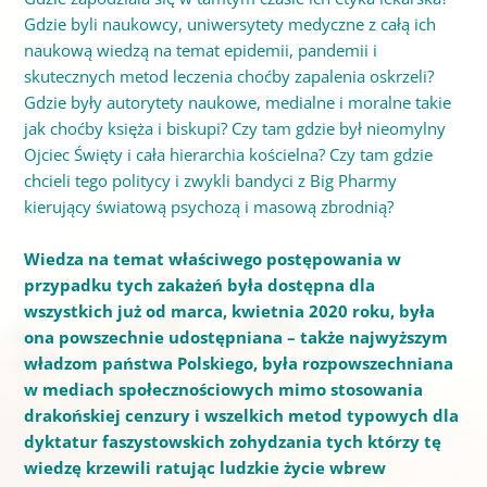
Gdzie byli naukowcy, uniwersytety medyczne z całą ich
naukową wiedzą na temat epidemii, pandemii i
skutecznych metod leczenia choćby zapalenia oskrzeli?
Gdzie były autorytety naukowe, medialne i moralne takie
jak choćby księża i biskupi? Czy tam gdzie był nieomylny
Ojciec Święty i cała hierarchia kościelna? Czy tam gdzie
chcieli tego politycy i zwykli bandyci z Big Pharmy
kierujący światową psychozą i masową zbrodnią?
Wiedza na temat właściwego postępowania w
przypadku tych zakażeń była dostępna dla
wszystkich już od marca, kwietnia 2020 roku, była
ona powszechnie udostępniana – także najwyższym
władzom państwa Polskiego, była rozpowszechniana
w mediach społecznościowych mimo stosowania
drakońskiej cenzury i wszelkich metod typowych dla
dyktatur faszystowskich zohydzania tych którzy tę
wiedzę krzewili ratując ludzkie życie wbrew