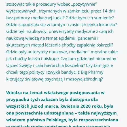
stosować takie procedury wobec „pozytywnie”
wytestowanych, trzymanych w zamknięciu przez 14 dni
bez pomocy medycznej ludzi? Gdzie było ich sumienie?
Gdzie zapodziała się w tamtym czasie ich etyka lekarska?
Gdzie byli naukowcy, uniwersytety medyczne z całą ich
naukową wiedzą na temat epidemii, pandemii i
skutecznych metod leczenia choćby zapalenia oskrzeli?
Gdzie były autorytety naukowe, medialne i moralne takie
jak choćby księża i biskupi? Czy tam gdzie był nieomylny
Ojciec Święty i cała hierarchia kościelna? Czy tam gdzie
chcieli tego politycy i zwykli bandyci z Big Pharmy
kierujący światową psychozą i masową zbrodnią?
Wiedza na temat właściwego postępowania w
przypadku tych zakażeń była dostępna dla
wszystkich już od marca, kwietnia 2020 roku, była
ona powszechnie udostępniana – także najwyższym
władzom państwa Polskiego, była rozpowszechniana
w mediach społecznościowych mimo stosowania