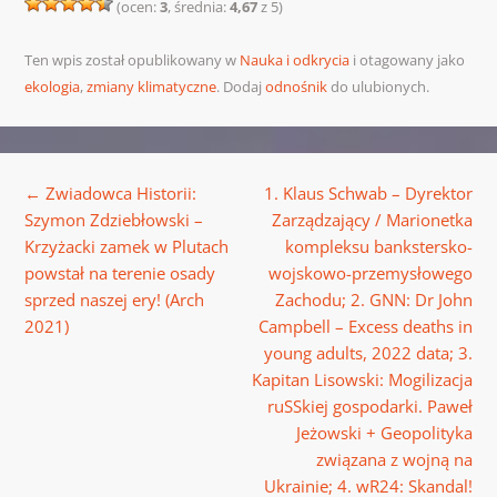
(ocen:
3
, średnia:
4,67
z 5)
Ten wpis został opublikowany w
Nauka i odkrycia
i otagowany jako
ekologia
,
zmiany klimatyczne
. Dodaj
odnośnik
do ulubionych.
Nawigacja wpisu
←
Zwiadowca Historii:
1. Klaus Schwab – Dyrektor
Szymon Zdziebłowski –
Zarządzający / Marionetka
Krzyżacki zamek w Plutach
kompleksu bankstersko-
powstał na terenie osady
wojskowo-przemysłowego
sprzed naszej ery! (Arch
Zachodu; 2. GNN: Dr John
2021)
Campbell – Excess deaths in
young adults, 2022 data; 3.
Kapitan Lisowski: Mogilizacja
ruSSkiej gospodarki. Paweł
Jeżowski + Geopolityka
związana z wojną na
Ukrainie; 4. wR24: Skandal!