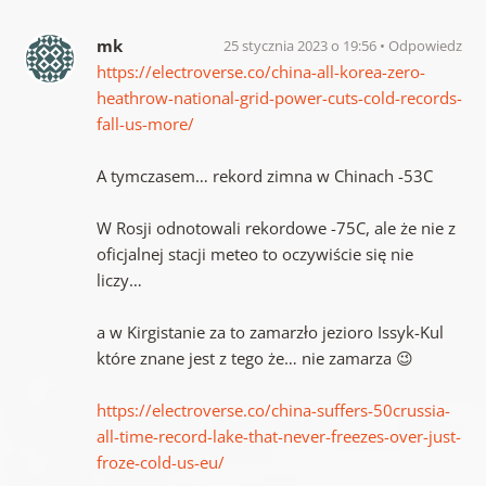
mk
25 stycznia 2023 o 19:56
Odpowiedz
https://electroverse.co/china-all-korea-zero-
heathrow-national-grid-power-cuts-cold-records-
fall-us-more/
A tymczasem… rekord zimna w Chinach -53C
W Rosji odnotowali rekordowe -75C, ale że nie z
oficjalnej stacji meteo to oczywiście się nie
liczy…
a w Kirgistanie za to zamarzło jezioro Issyk-Kul
które znane jest z tego że… nie zamarza 😉
https://electroverse.co/china-suffers-50crussia-
all-time-record-lake-that-never-freezes-over-just-
froze-cold-us-eu/