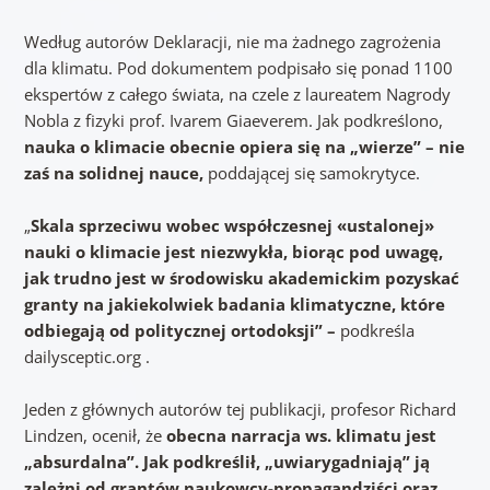
Według autorów Deklaracji, nie ma żadnego zagrożenia
dla klimatu. Pod dokumentem podpisało się ponad 1100
ekspertów z całego świata, na czele z laureatem Nagrody
Nobla z fizyki prof. Ivarem Giaeverem. Jak podkreślono,
nauka o klimacie obecnie opiera się na „wierze” – nie
zaś na solidnej nauce,
poddającej się samokrytyce.
„
Skala sprzeciwu wobec współczesnej «ustalonej»
nauki o klimacie jest niezwykła, biorąc pod uwagę,
jak trudno jest w środowisku akademickim pozyskać
granty na jakiekolwiek badania klimatyczne, które
odbiegają od politycznej ortodoksji” –
podkreśla
dailysceptic.org .
Jeden z głównych autorów tej publikacji, profesor Richard
Lindzen, ocenił, że
obecna narracja ws. klimatu jest
„absurdalna”. Jak podkreślił, „uwiarygadniają” ją
zależni od grantów naukowcy-propagandziści oraz