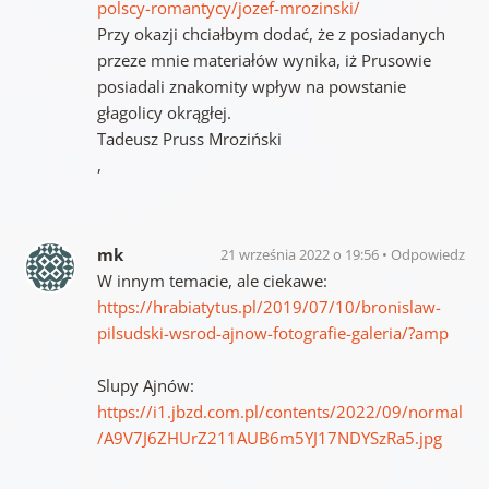
polscy-romantycy/jozef-mrozinski/
Przy okazji chciałbym dodać, że z posiadanych
przeze mnie materiałów wynika, iż Prusowie
posiadali znakomity wpływ na powstanie
głagolicy okrągłej.
Tadeusz Pruss Mroziński
,
mk
21 września 2022 o 19:56
Odpowiedz
W innym temacie, ale ciekawe:
https://hrabiatytus.pl/2019/07/10/bronislaw-
pilsudski-wsrod-ajnow-fotografie-galeria/?amp
Slupy Ajnów:
https://i1.jbzd.com.pl/contents/2022/09/normal
/A9V7J6ZHUrZ211AUB6m5YJ17NDYSzRa5.jpg