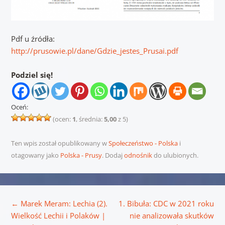
Pdf u źródła:
http://prusowie.pl/dane/Gdzie_jestes_Prusai.pdf
Podziel się!
Oceń:
(ocen:
1
, średnia:
5,00
z 5)
Ten wpis został opublikowany w
Społeczeństwo - Polska
i
otagowany jako
Polska - Prusy
. Dodaj
odnośnik
do ulubionych.
Nawigacja wpisu
←
Marek Meram: Lechia (2).
1. Bibuła: CDC w 2021 roku
Wielkość Lechii i Polaków |
nie analizowała skutków