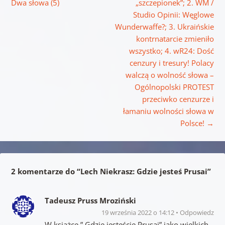
Dwa słowa (5)
„szczepionek”; 2. WM /
Studio Opinii: Węglowe
Wunderwaffe?; 3. Ukraińskie
kontrnatarcie zmieniło
wszystko; 4. wR24: Dość
cenzury i tresury! Polacy
walczą o wolność słowa –
Ogólnopolski PROTEST
przeciwko cenzurze i
łamaniu wolności słowa w
Polsce!
→
2 komentarze do “
Lech Niekrasz: Gdzie jesteś Prusai
”
Tadeusz Pruss Mroziński
19 września 2022 o 14:12
Odpowiedz
W książce ” Gdzie jesteście Prusai” jako wielkich