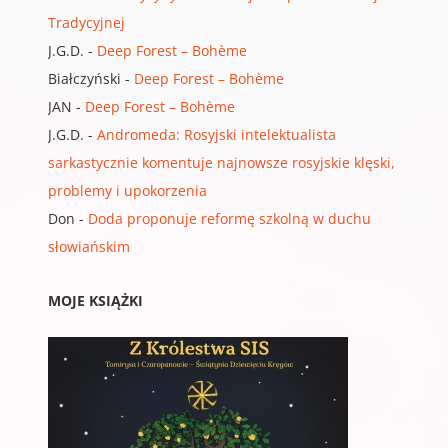
Tradycyjnej
J.G.D.
-
Deep Forest – Bohème
Białczyński
-
Deep Forest – Bohème
JAN
-
Deep Forest – Bohème
J.G.D.
-
Andromeda: Rosyjski intelektualista
sarkastycznie komentuje najnowsze rosyjskie klęski,
problemy i upokorzenia
Don
-
Doda proponuje reformę szkolną w duchu
słowiańskim
MOJE KSIĄŻKI