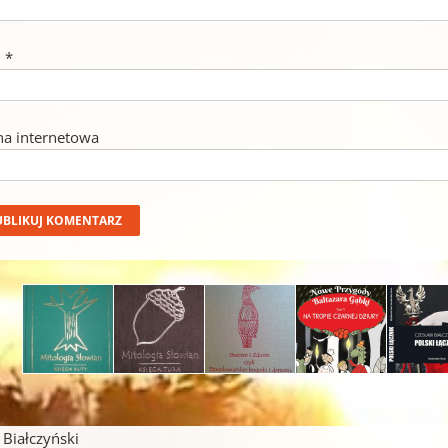
l
*
na internetowa
iałczyński