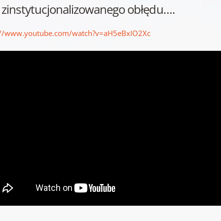
j zinstytucjonalizowanego obłędu….
://www.youtube.com/watch?v=aH5eBxIO2Xc