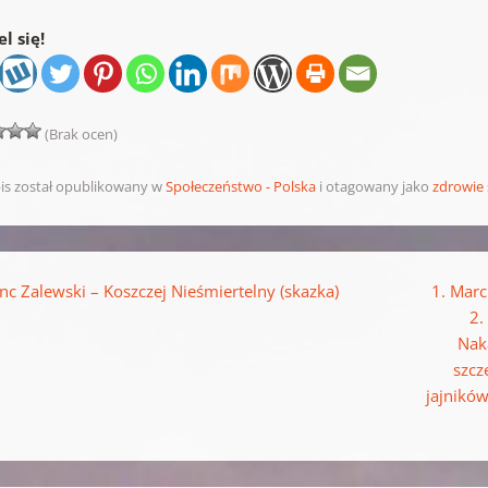
l się!
(Brak ocen)
is został opublikowany w
Społeczeństwo - Polska
i otagowany jako
zdrowie
pisu
nc Zalewski – Koszczej Nieśmiertelny (skazka)
1. Marc
2.
Nak
szcz
jajników