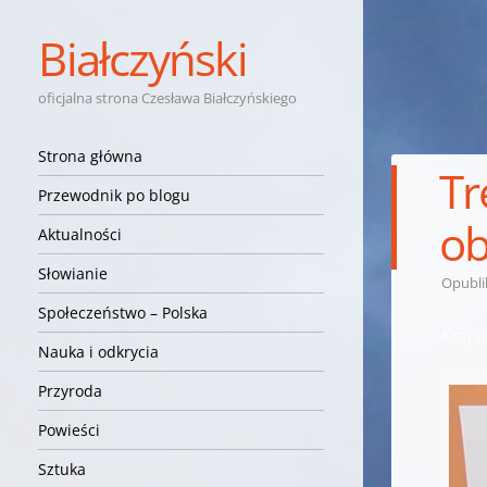
Białczyński
oficjalna strona Czesława Białczyńskiego
Nawigacja
Przejdź do treści
Strona główna
Tr
Przewodnik po blogu
ob
Aktualności
Słowianie
Opubl
Społeczeństwo – Polska
Kraj 
Nauka i odkrycia
Przyroda
Powieści
Sztuka