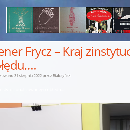
ener Frycz – Kraj zinstyt
łędu….
ikowano
31 sierpnia 2022
przez
Białczyński
zinstytucjonalizowanego obłędu….