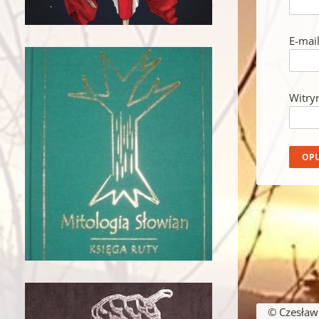
E-mai
Witry
© Czesław B