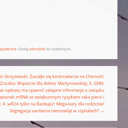
 społeczne
. Dodaj
odnośnik
do ulubionych.
in Strzyżewski: Zaczęło się kontrnatarcie na Chersoń!;
 Zrzutka: Wsparcie dla doktor Martynowskiej; 3. GNN:
az sądowy ma ujawnić zatajane informacje o związku
epionek mRNA ze zwiększonym ryzykiem raka piersi i
; 4. wR24 tylko na Banbaju!: Mega-kary dla rodziców!
Segregacja sanitarna niemowląt w szpitalach?
→