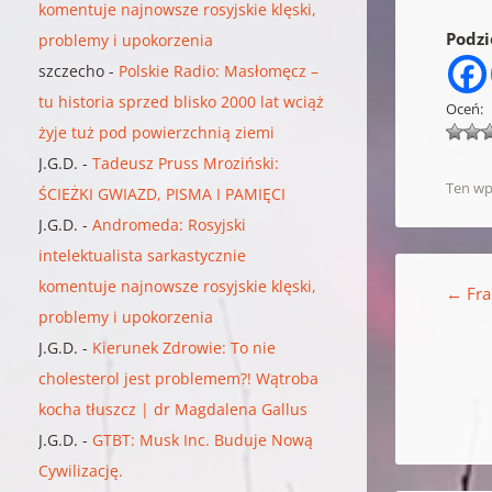
komentuje najnowsze rosyjskie klęski,
Podzie
problemy i upokorzenia
szczecho
-
Polskie Radio: Masłomęcz –
tu historia sprzed blisko 2000 lat wciąż
Oceń:
żyje tuż pod powierzchnią ziemi
J.G.D.
-
Tadeusz Pruss Mroziński:
Ten wp
ŚCIEŻKI GWIAZD, PISMA I PAMIĘCI
J.G.D.
-
Andromeda: Rosyjski
intelektualista sarkastycznie
Nawigacja w
komentuje najnowsze rosyjskie klęski,
←
Fra
problemy i upokorzenia
J.G.D.
-
Kierunek Zdrowie: To nie
cholesterol jest problemem?! Wątroba
kocha tłuszcz | dr Magdalena Gallus
J.G.D.
-
GTBT: Musk Inc. Buduje Nową
Cywilizację.