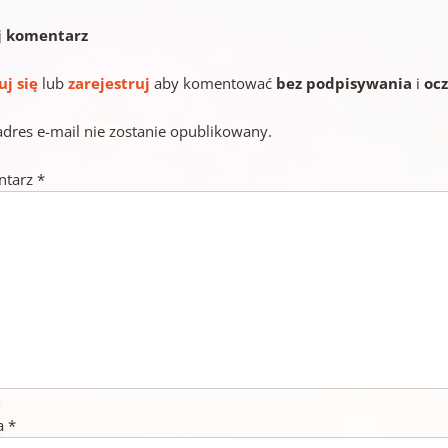
j komentarz
uj się
lub
zarejestruj
aby komentować
bez podpisywania
i
oc
adres e-mail nie zostanie opublikowany.
ntarz
*
a
*