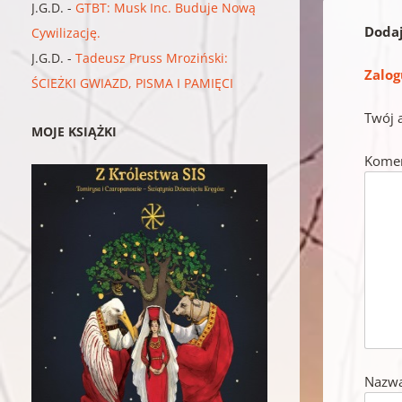
J.G.D.
-
GTBT: Musk Inc. Buduje Nową
Doda
Cywilizację.
J.G.D.
-
Tadeusz Pruss Mroziński:
Zalog
ŚCIEŻKI GWIAZD, PISMA I PAMIĘCI
Twój 
MOJE KSIĄŻKI
Kome
Nazw