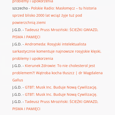
problemy i upokorzenia
szczecho
-
Polskie Radio: Masłomęcz – tu historia
sprzed blisko 2000 lat wciąż żyje tuż pod
powierzchnią ziemi
J.G.D.
-
Tadeusz Pruss Mroziński: ŚCIEŻKI GWIAZD,
PISMA I PAMIĘCI
J.G.D.
-
Andromeda: Rosyjski intelektualista
sarkastycznie komentuje najnowsze rosyjskie klęski,
problemy i upokorzenia
J.G.D.
-
Kierunek Zdrowie: To nie cholesterol jest
problemem?! Wątroba kocha tłuszcz | dr Magdalena
Gallus
J.G.D.
-
GTBT: Musk Inc. Buduje Nową Cywilizację.
J.G.D.
-
GTBT: Musk Inc. Buduje Nową Cywilizację.
J.G.D.
-
Tadeusz Pruss Mroziński: ŚCIEŻKI GWIAZD,
PISMA I PAMIĘCI