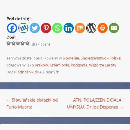
Podziel się!
Oceń:
(Brak ocen)
Ten wpis został opublikowany w
Słowianie
,
Społeczeństwo - Polska
i
otagowany jako
Kraków
,
Krzemionki
,
Podgórze
,
Wzgórze Lasoty
.
Dodaj
odnośnik
do ulubionych.
Nawigacja wpisu
←
Słowiańskie obrazki od
ATN: POŁĄCZENIE CIAŁA I
Furio Muerte
UMYSŁU. Dr Joe Dispenza
→