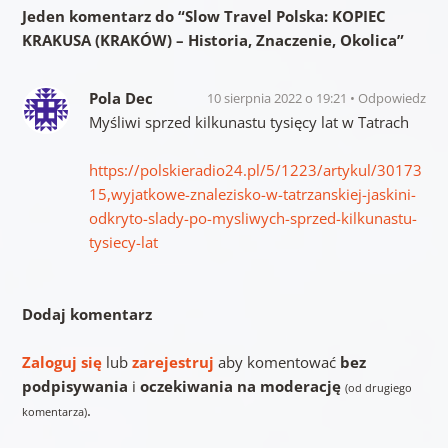
Jeden komentarz do “
Slow Travel Polska: KOPIEC
KRAKUSA (KRAKÓW) – Historia, Znaczenie, Okolica
”
Pola Dec
10 sierpnia 2022 o 19:21
Odpowiedz
Myśliwi sprzed kilkunastu tysięcy lat w Tatrach
https://polskieradio24.pl/5/1223/artykul/30173
15,wyjatkowe-znalezisko-w-tatrzanskiej-jaskini-
odkryto-slady-po-mysliwych-sprzed-kilkunastu-
tysiecy-lat
Dodaj komentarz
Zaloguj się
lub
zarejestruj
aby komentować
bez
podpisywania
i
oczekiwania na moderację
(od drugiego
.
komentarza)