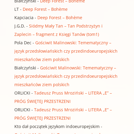
Białczyński
-
Deep Forest – Bohème
LT
-
Deep Forest – Bohème
Kapciacia
-
Deep Forest – Bohème
J.G.D.
-
Siódmy Mały Tan – Tan Podstrzyżyn i
Zaplecin – fragment z Księgi Tanów (tom1)
Pola Dec
-
Gościwit Malinowski: Temematyczny –
język przedsłowiańskich czy przedindoeuropejskich
mieszkańców ziem polskich
Białczyński
-
Gościwit Malinowski: Temematyczny –
język przedsłowiańskich czy przedindoeuropejskich
mieszkańców ziem polskich
ORLICKI
-
Tadeusz Pruss Mroziński – LITERA „E” –
PRÓG ŚWIĘTEJ PRZESTRZENI
ORLICKI
-
Tadeusz Pruss Mroziński – LITERA „E” –
PRÓG ŚWIĘTEJ PRZESTRZENI
Kto dał początek językom indoeuropejskim
-