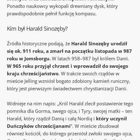
Ponadto naukowcy wykopali drewniany dysk, który
prawdopodobnie pełnił funkcję kompasu.
Kim był Harald Sinozęby?
Źródła historyczne podają, że
Harald Sinozęby urodził
się ok. 911 roku, a zmarł na początku listopada w 987
roku w Jomsborgu.
W latach 958–987 był królem Danii.
W 965 roku przyjął chrzest i wprowadził do swojego
kraju chrześcijaństwo
. W trakcie swoich rządów w
mieście Jelling wzniósł bogato zdobiony kamień runiczny,
który jest pierwszym świadectwem chrystianizacji Danii.
Widnieje na nim napis: „Król Harald zlecił postawienie tego
pomnika dla Gorma, swego ojca, i Tyry, swojej matki – ten
Harald, który rządził Danią i całą Nordią i
który uczynił
Duńczyków chrześcijanami
”. W mieście zbudował
również kościół, do którego przeniósł zwłoki swojego ojca,