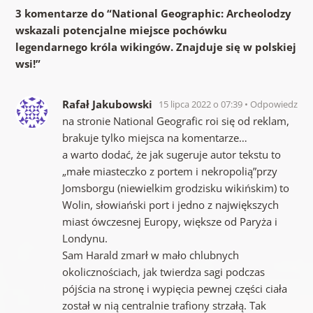
3 komentarze do “
National Geographic: Archeolodzy
wskazali potencjalne miejsce pochówku
legendarnego króla wikingów. Znajduje się w polskiej
wsi!
”
Rafał Jakubowski
15 lipca 2022 o 07:39
Odpowiedz
na stronie National Geografic roi się od reklam,
brakuje tylko miejsca na komentarze…
a warto dodać, że jak sugeruje autor tekstu to
„małe miasteczko z portem i nekropolią”przy
Jomsborgu (niewielkim grodzisku wikińskim) to
Wolin, słowiański port i jedno z największych
miast ówczesnej Europy, większe od Paryża i
Londynu.
Sam Harald zmarł w mało chlubnych
okolicznościach, jak twierdza sagi podczas
pójścia na stronę i wypięcia pewnej części ciała
został w nią centralnie trafiony strzałą. Tak