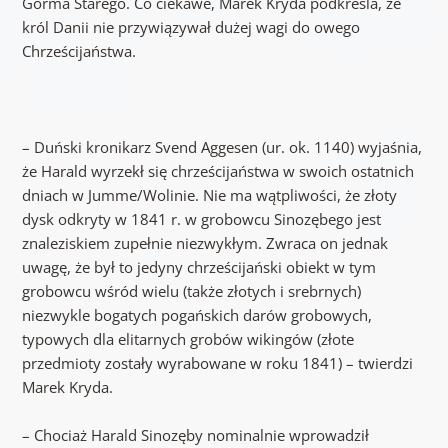
Gorma Starego. Co ciekawe, Marek Kryda podkreśla, że
król Danii nie przywiązywał dużej wagi do owego
Chrześcijaństwa.
– Duński kronikarz Svend Aggesen (ur. ok. 1140) wyjaśnia,
że Harald wyrzekł się chrześcijaństwa w swoich ostatnich
dniach w Jumme/Wolinie. Nie ma wątpliwości, że złoty
dysk odkryty w 1841 r. w grobowcu Sinozębego jest
znaleziskiem zupełnie niezwykłym. Zwraca on jednak
uwagę, że był to jedyny chrześcijański obiekt w tym
grobowcu wśród wielu (także złotych i srebrnych)
niezwykle bogatych pogańskich darów grobowych,
typowych dla elitarnych grobów wikingów (złote
przedmioty zostały wyrabowane w roku 1841) – twierdzi
Marek Kryda.
– Chociaż Harald Sinozęby nominalnie wprowadził