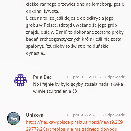
ciężko rannego przewieziono na Jomsborg, gdzie
dokonał żywota.
Liczę na to, że jeśli dojdzie do odkrycia jego
grobu w Polsce, (dotąd uważano że jego grób
znajduje się w Danii) to dokonane zostaną próby
badań archeogenetycznych króla (jeśli nie został
spalony). Rzuciłoby to światło na duńskie
dynastie…
Pola Dec
15 lipca 2022 o 11:32
Odpowiedz
No i fajnie by było gdyby strzała nadal tkwiła
w miejscu trafienia 🙂
Unicorn
16 lipca 2022 o 20:35
Odpowiedz
https://naukawpolsce.pl/aktualnosci/news%2C9
2977%2Carcheolog-nie-ma-zadnego-dowodu-