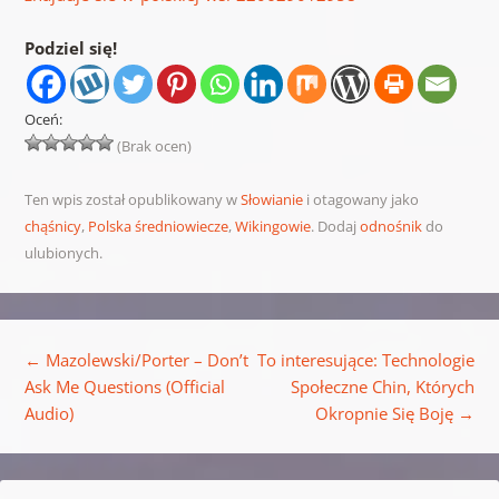
Podziel się!
Oceń:
(Brak ocen)
Ten wpis został opublikowany w
Słowianie
i otagowany jako
chąśnicy
,
Polska średniowiecze
,
Wikingowie
. Dodaj
odnośnik
do
ulubionych.
Nawigacja wpisu
←
Mazolewski/Porter – Don’t
To interesujące: Technologie
Ask Me Questions (Official
Społeczne Chin, Których
Audio)
Okropnie Się Boję
→