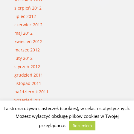
sierpień 2012
lipiec 2012
czerwiec 2012
maj 2012
kwiecień 2012
marzec 2012
luty 2012
styczeń 2012
grudzień 2011
listopad 2011
październik 2011
wrzesień 2011
Ta strona używa ciasteczek (cookies), w celach statystycznych.
sierpień 2011
Możesz wyłączyć obsługę plików cookies w Twojej
lipiec 2011
czerwiec 2011
przeglądarce.
Rozumiem
maj 2011