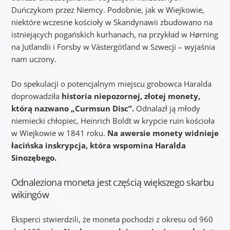
Duńczykom przez Niemcy. Podobnie, jak w Wiejkowie,
niektóre wczesne kościoły w Skandynawii zbudowano na
istniejących pogańskich kurhanach, na przykład w Hørning
na Jutlandii i Forsby w Västergötland w Szwecji – wyjaśnia
nam uczony.
Do spekulacji o potencjalnym miejscu grobowca Haralda
doprowadziła
historia niepozornej, złotej monety,
którą nazwano „Curmsun Disc”.
Odnalazł ją młody
niemiecki chłopiec, Heinrich Boldt w krypcie ruin kościoła
w Wiejkowie w 1841 roku.
Na awersie monety widnieje
łacińska inskrypcja, która wspomina Haralda
Sinozębego.
Odnaleziona moneta jest częścią większego skarbu
wikingów
Eksperci stwierdzili, że moneta pochodzi z okresu od 960