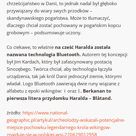
chrześcijaństwo w Danii, to jednak nadal był głęboko
przywiązany do wiary swych przodków –
skandynawskiego pogaństwa. Może to tłumaczyć,
dlaczego chciał zostać pochowany w pogańskim kopcu
grobowym – podsumowuje uczony.
Co ciekawe, to właśnie
na cześć Haralda została
nazwana technologia Bluetooth.
Autorem tej koncepcji
był Jim Kardach, który był zafascynowany postacią
Sinozębego. Twórca chciał, aby technologia łączyła
urządzenia, tak jak król Danii jednoczył ziemie, którymi
władał. Logo Bluetooth zawierają dwie runy wiązane z
alfabetu z epoki wikingów: ᚼ oraz ᛒ
. Berkanan to
pierwsza litera przydomku Haralda – Blåtand.
źródło:
https://www.national-
geographic.pl/artykul/archeolodzy-wskazali-potencjalne-
miejsce-pochowku-legendarnego-krola-wikingow-
znajduje-sie-w-polskiej-wsi-220629012958