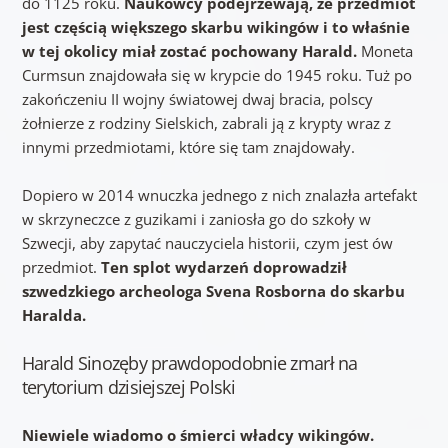
do 1125 roku.
Naukowcy podejrzewają, że przedmiot
jest częścią większego skarbu wikingów i to właśnie
w tej okolicy miał zostać pochowany Harald.
Moneta
Curmsun znajdowała się w krypcie do 1945 roku. Tuż po
zakończeniu II wojny światowej dwaj bracia, polscy
żołnierze z rodziny Sielskich, zabrali ją z krypty wraz z
innymi przedmiotami, które się tam znajdowały.
Dopiero w 2014 wnuczka jednego z nich znalazła artefakt
w skrzyneczce z guzikami i zaniosła go do szkoły w
Szwecji, aby zapytać nauczyciela historii, czym jest ów
przedmiot.
Ten splot wydarzeń doprowadził
szwedzkiego archeologa Svena Rosborna do skarbu
Haralda.
Harald Sinozęby prawdopodobnie zmarł na
terytorium dzisiejszej Polski
Niewiele wiadomo o śmierci władcy wikingów.