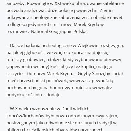
Sinozęby. Rozwinięte w XXI wieku obrazowanie satelitarne
pozwala analizować duże połacie powierzchni Ziemi i
odkrywać archeologiczne zaburzenia w ich obrębie nawet
o długości jedynie 30 cm – mówi Marek Kryda w
rozmowie z National Geographic Polska.
– Dalsze badania archeologiczne w Wiejkowie rozstrzygną,
na jakiej głębokości we wnętrzu kopca znajduje się
tutejszy grobowiec, a także, kiedy wybudowano pierwszy
(zapewne drewniany) kościół (czy też kaplicę) na jego
szczycie – tłumaczy Marek Kryda. – Gdyby Sinozęby chciał
mieć chrześcijański pochówek, wówczas z pewnością
pochowano by go na honorowym miejscu wewnątrz
budynku kościoła – dodaje.
– W X wieku wznoszenie w Danii wielkich
kopców/kurhanów było nowo odrodzonym zwyczajem,
postrzeganym jako odwołanie się do starych tradycji w
obliczu chrześcijańskich obyczajów narzucanych