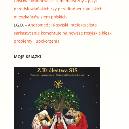
Gościwit Malinowski: Temematyczny – język
przedsłowiańskich czy przedindoeuropejskich
mieszkańców ziem polskich
J.G.D.
-
Andromeda: Rosyjski intelektualista
sarkastycznie komentuje najnowsze rosyjskie klęski,
problemy i upokorzenia
MOJE KSIĄŻKI