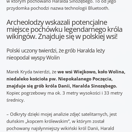
w którym pochowano Haralda Sinozębego. To od jego
przydomka pochodzi nazwa technologii Bluetooth.
Archeolodzy wskazali potencjalne
miejsce pochówku legendarnego króla
wikingów. Znajduje się w polskiej wsi!
Polski uczony twierdzi, że grób Haralda leży
nieopodal wyspy Wolin
Marek Kryda twierdzi, że
we wsi Wiejkowo, koło Wolina,
niedaleko kościoła pw. Niepokalanego Poczęcia,
znajduje się grób króla Danii, Haralda Sinozębego.
Kopiec pogrzebowy ma ok. 3 metry wysokości i 33 metry
średnicy.
– Odkryty dzięki mojej analizie zdjęć satelitarnych, jest
duńskim „kopcem królewskim”, w którym został
pochowany najsłynniejszy wikiński król Danii, Harald