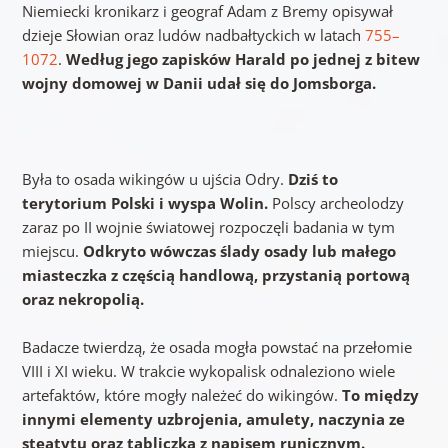
Niemiecki kronikarz i geograf Adam z Bremy opisywał
dzieje Słowian oraz ludów nadbałtyckich w latach
755–
1072
.
Według jego zapisków Harald po jednej z bitew
wojny domowej w Danii udał się do Jomsborga.
Była to osada wikingów u ujścia Odry.
Dziś to
terytorium Polski i wyspa Wolin.
Polscy archeolodzy
zaraz po II wojnie światowej rozpoczęli badania w tym
miejscu.
Odkryto wówczas ślady osady lub małego
miasteczka z częścią handlową, przystanią portową
oraz nekropolią.
Badacze twierdzą, że osada mogła powstać na przełomie
VIII i XI wieku. W trakcie wykopalisk odnaleziono wiele
artefaktów, które mogły należeć do wikingów.
To między
innymi elementy uzbrojenia, amulety, naczynia ze
steatytu oraz tabliczka z napisem runicznym.