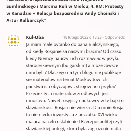
Sumlińskiego i Marcina Roli w Mielcu; 4. RM: Protesty
w Kanadzie + Relacja bezpośrednia Andy Choinski i
Artur Kalbarczyk
”
Kul-Oba
18 lutego 2022 o 18:23
Odpowiedz
Ja mam male pytanko do pana Bialczynskiego,
od kiedy Rosjanie sa naszymi bracmi? Od czasu
kiedy Niemcy nauczyli ich rozmawiac w jezyku
starocerkiewnym (bulgarskim) a moze zawsze
nimi byli ? Dlaczego na tym blogu nie publikuje
sie materialow na temat Moskovitow ich
panstwa ich obyczajow , strojow no i jezyka?
Przeciez tych materialow zrodlowych jest
mnostwo. Nawet rosyjscy naukowcy w te bajki o
slawianskosci Rosjan nie wierza . Dla mnie Rosja
to niemiecka inwestycja z poczatku XVI wieku
majaca na celu oslabienie I Rzeczpospolitej czyli
slawianskiej potegi, ktora byla zagrozeniem dla