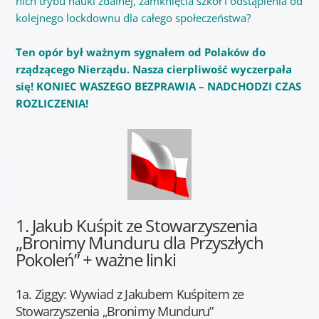
nich trybu nauki zdalnej, zamknięcia szkół i odstąpienia od
kolejnego lockdownu dla całego społeczeństwa?
Ten opór był ważnym sygnałem od Polaków do
rządzącego Nierządu. Nasza cierpliwość wyczerpała
się! KONIEC WASZEGO BEZPRAWIA – NADCHODZI CZAS
ROZLICZENIA!
1. Jakub Kuśpit ze Stowarzyszenia
„Bronimy Munduru dla Przyszłych
Pokoleń” + ważne linki
1a. Ziggy: Wywiad z Jakubem Kuśpitem ze
Stowarzyszenia „Bronimy Munduru”