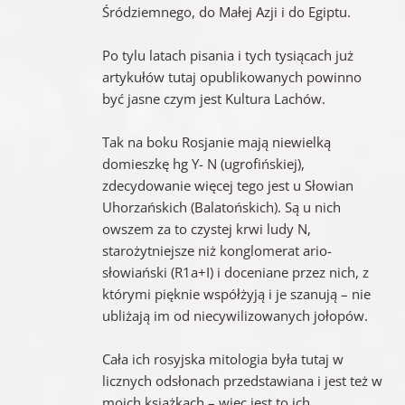
Śródziemnego, do Małej Azji i do Egiptu.
Po tylu latach pisania i tych tysiącach już
artykułów tutaj opublikowanych powinno
być jasne czym jest Kultura Lachów.
Tak na boku Rosjanie mają niewielką
domieszkę hg Y- N (ugrofińskiej),
zdecydowanie więcej tego jest u Słowian
Uhorzańskich (Balatońskich). Są u nich
owszem za to czystej krwi ludy N,
starożytniejsze niż konglomerat ario-
słowiański (R1a+I) i doceniane przez nich, z
którymi pięknie współżyją i je szanują – nie
ubliżają im od niecywilizowanych jołopów.
Cała ich rosyjska mitologia była tutaj w
licznych odsłonach przedstawiana i jest też w
moich książkach – więc jest to ich