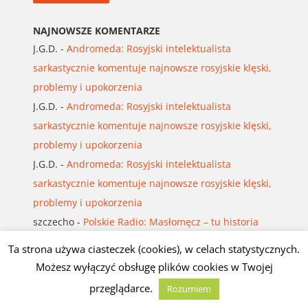
NAJNOWSZE KOMENTARZE
J.G.D.
-
Andromeda: Rosyjski intelektualista
sarkastycznie komentuje najnowsze rosyjskie klęski,
problemy i upokorzenia
J.G.D.
-
Andromeda: Rosyjski intelektualista
sarkastycznie komentuje najnowsze rosyjskie klęski,
problemy i upokorzenia
J.G.D.
-
Andromeda: Rosyjski intelektualista
sarkastycznie komentuje najnowsze rosyjskie klęski,
problemy i upokorzenia
szczecho
-
Polskie Radio: Masłomęcz – tu historia
sprzed blisko 2000 lat wciąż żyje tuż pod
Ta strona używa ciasteczek (cookies), w celach statystycznych.
powierzchnią ziemi
Możesz wyłączyć obsługę plików cookies w Twojej
J.G.D.
-
Tadeusz Pruss Mroziński: ŚCIEŻKI GWIAZD,
przeglądarce.
Rozumiem
PISMA I PAMIĘCI