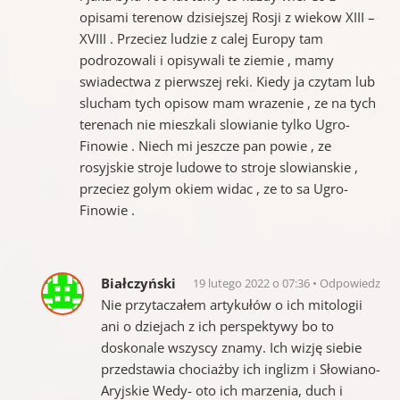
opisami terenow dzisiejszej Rosji z wiekow XIII –
XVIII . Przeciez ludzie z calej Europy tam
podrozowali i opisywali te ziemie , mamy
swiadectwa z pierwszej reki. Kiedy ja czytam lub
slucham tych opisow mam wrazenie , ze na tych
terenach nie mieszkali slowianie tylko Ugro-
Finowie . Niech mi jeszcze pan powie , ze
rosyjskie stroje ludowe to stroje slowianskie ,
przeciez golym okiem widac , ze to sa Ugro-
Finowie .
Białczyński
19 lutego 2022 o 07:36
Odpowiedz
Nie przytaczałem artykułów o ich mitologii
ani o dziejach z ich perspektywy bo to
doskonale wszyscy znamy. Ich wizję siebie
przedstawia chociażby ich inglizm i Słowiano-
Aryjskie Wedy- oto ich marzenia, duch i