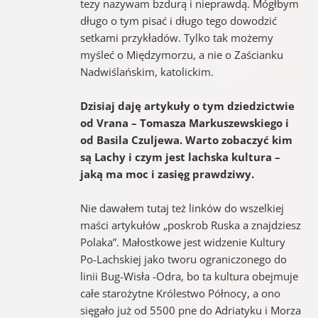
tezy nazywam bzdurą i nieprawdą. Mógłbym
długo o tym pisać i długo tego dowodzić
setkami przykładów. Tylko tak możemy
myśleć o Międzymorzu, a nie o Zaścianku
Nadwiślańskim, katolickim.
Dzisiaj daję artykuły o tym dziedzictwie
od Vrana – Tomasza Markuszewskiego i
od Basila Czuljewa. Warto zobaczyć kim
są Lachy i czym jest lachska kultura –
jaką ma moc i zasięg prawdziwy.
Nie dawałem tutaj też linków do wszelkiej
maści artykułów „poskrob Ruska a znajdziesz
Polaka”. Małostkowe jest widzenie Kultury
Po-Lachskiej jako tworu ograniczonego do
linii Bug-Wisła -Odra, bo ta kultura obejmuje
całe starożytne Królestwo Północy, a ono
sięgało już od 5500 pne do Adriatyku i Morza