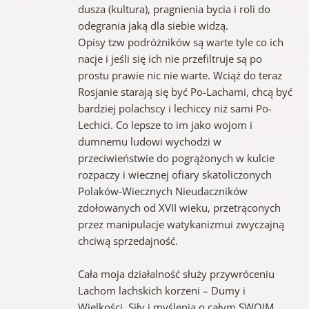
dusza (kultura), pragnienia bycia i roli do
odegrania jaką dla siebie widzą.
Opisy tzw podróżników są warte tyle co ich
nacje i jeśli się ich nie przefiltruje są po
prostu prawie nic nie warte. Wciąż do teraz
Rosjanie starają się być Po-Lachami, chcą być
bardziej polachscy i lechiccy niż sami Po-
Lechici. Co lepsze to im jako wojom i
dumnemu ludowi wychodzi w
przeciwieństwie do pogrążonych w kulcie
rozpaczy i wiecznej ofiary skatoliczonych
Polaków-Wiecznych Nieudaczników
zdołowanych od XVII wieku, przetrąconych
przez manipulacje watykanizmui zwyczajną
chciwą sprzedajność.
Cała moja działalność służy przywróceniu
Lachom lachskich korzeni – Dumy i
Wielkości, Siły i myślenia o całym SWOIM