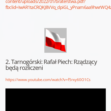
content/uploads/2022/01/braterstwa.pdf?
fbclid=IwAR1taCRQKJ8VVq_dpiGL_yPnam6aa9hwrWQ
2. Tarnogórski: Rafał Piech: Rządzący
będą rozliczeni
https://www.youtube.com/watch?v=f5rxy60O1Cs