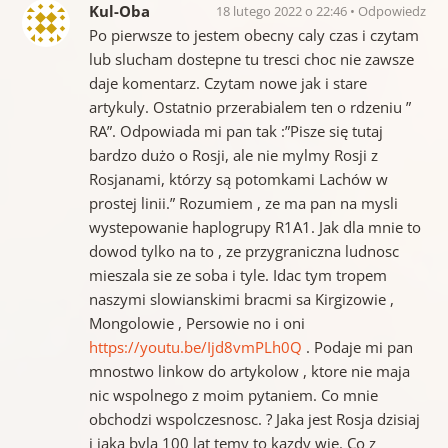
Kul-Oba
18 lutego 2022 o 22:46
Odpowiedz
Po pierwsze to jestem obecny caly czas i czytam
lub slucham dostepne tu tresci choc nie zawsze
daje komentarz. Czytam nowe jak i stare
artykuly. Ostatnio przerabialem ten o rdzeniu ”
RA”. Odpowiada mi pan tak :”Pisze się tutaj
bardzo dużo o Rosji, ale nie mylmy Rosji z
Rosjanami, którzy są potomkami Lachów w
prostej linii.” Rozumiem , ze ma pan na mysli
wystepowanie haplogrupy R1A1. Jak dla mnie to
dowod tylko na to , ze przygraniczna ludnosc
mieszala sie ze soba i tyle. Idac tym tropem
naszymi slowianskimi bracmi sa Kirgizowie ,
Mongolowie , Persowie no i oni
https://youtu.be/Ijd8vmPLh0Q
. Podaje mi pan
mnostwo linkow do artykolow , ktore nie maja
nic wspolnego z moim pytaniem. Co mnie
obchodzi wspolczesnosc. ? Jaka jest Rosja dzisiaj
i jaka byla 100 lat temy to kazdy wie. Co z