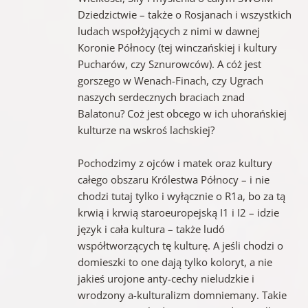
Dziedzictwie – także o Rosjanach i wszystkich
ludach wspołżyjących z nimi w dawnej
Koronie Północy (tej winczańskiej i kultury
Pucharów, czy Sznurowców). A cóż jest
gorszego w Wenach-Finach, czy Ugrach
naszych serdecznych braciach znad
Balatonu? Coż jest obcego w ich uhorańskiej
kulturze na wskroś lachskiej?
Pochodzimy z ojców i matek oraz kultury
całego obszaru Królestwa Północy – i nie
chodzi tutaj tylko i wyłącznie o R1a, bo za tą
krwią i krwią staroeuropejską I1 i I2 – idzie
język i cała kultura – także ludó
współtworzących tę kulturę. A jeśli chodzi o
domieszki to one dają tylko koloryt, a nie
jakieś urojone anty-cechy nieludzkie i
wrodzony a-kulturalizm domniemany. Takie