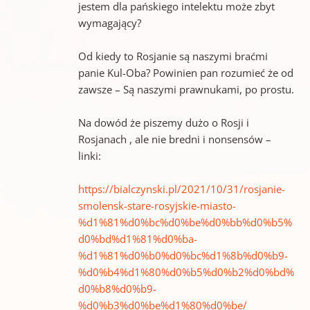
jestem dla pańskiego intelektu może zbyt
wymagający?
Od kiedy to Rosjanie są naszymi braćmi
panie Kul-Oba? Powinien pan rozumieć że od
zawsze – Są naszymi prawnukami, po prostu.
Na dowód że piszemy dużo o Rosji i
Rosjanach , ale nie bredni i nonsensów –
linki:
https://bialczynski.pl/2021/10/31/rosjanie-
smolensk-stare-rosyjskie-miasto-
%d1%81%d0%bc%d0%be%d0%bb%d0%b5%
d0%bd%d1%81%d0%ba-
%d1%81%d0%b0%d0%bc%d1%8b%d0%b9-
%d0%b4%d1%80%d0%b5%d0%b2%d0%bd%
d0%b8%d0%b9-
%d0%b3%d0%be%d1%80%d0%be/