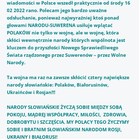
wiadomości w Polsce wszedł praktycznie od środy 16
02 2022 rano. Polecam jego bardzo uważne
odsłuchanie, ponieważ najwyraźniej ktoś ponad
głowami NARODU-SUWERENA usiłuje wplątać
POLAKÓW nie tylko w wojnę, ale w wojnę, która
skłóci wewnętrznie narody których wspólnota jest
kluczem do przyszłości Nowego Sprawiedliwego
Świata rządzonego przez Suwerenów – przez Wolne
Narody.
Ta wojna ma raz na zawsze skłócić cztery największe
narody słowiańskie: Polaków, Białorusinów,
Ukraińców i Rosjan!!!
NARODY SŁOWIAŃSKIE ŻYCZĄ SOBIE
MIĘDZY SOBĄ
POKOJU, MĄDREJ WSPÓŁPRACY, MIŁOŚCI, ZDROWIA,
DOBROBYTU I SZCZĘŚCIA. MY POLACY TEGO ŻYCZYMY
SOBIE I BRATNIM SŁOWIAŃSKIM NARODOM ROSJI,
UKRAINY I BIAŁORUSI!