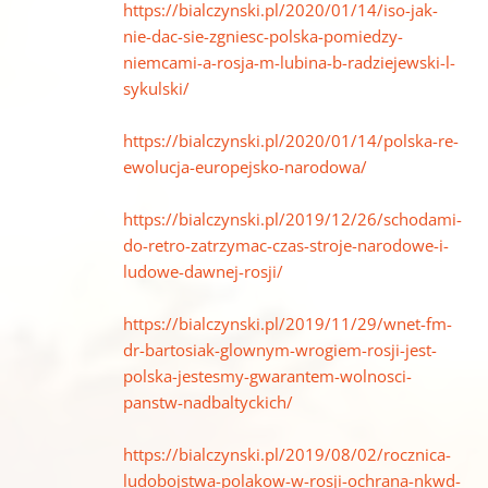
https://bialczynski.pl/2020/01/14/iso-jak-
nie-dac-sie-zgniesc-polska-pomiedzy-
niemcami-a-rosja-m-lubina-b-radziejewski-l-
sykulski/
https://bialczynski.pl/2020/01/14/polska-re-
ewolucja-europejsko-narodowa/
https://bialczynski.pl/2019/12/26/schodami-
do-retro-zatrzymac-czas-stroje-narodowe-i-
ludowe-dawnej-rosji/
https://bialczynski.pl/2019/11/29/wnet-fm-
dr-bartosiak-glownym-wrogiem-rosji-jest-
polska-jestesmy-gwarantem-wolnosci-
panstw-nadbaltyckich/
https://bialczynski.pl/2019/08/02/rocznica-
ludobojstwa-polakow-w-rosji-ochrana-nkwd-