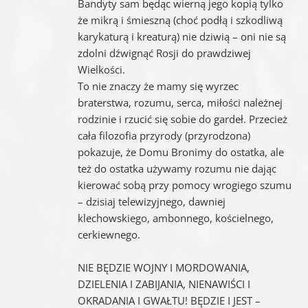
Bandyty sam będąc wierną jego kopią tylko
że mikrą i śmieszną (choć podłą i szkodliwą
karykaturą i kreaturą) nie dziwią – oni nie są
zdolni dźwignąć Rosji do prawdziwej
Wielkości.
To nie znaczy że mamy się wyrzec
braterstwa, rozumu, serca, miłości należnej
rodzinie i rzucić się sobie do gardeł. Przecież
cała filozofia przyrody (przyrodzona)
pokazuje, że Domu Bronimy do ostatka, ale
też do ostatka używamy rozumu nie dając
kierować sobą przy pomocy wrogiego szumu
– dzisiaj telewizyjnego, dawniej
klechowskiego, ambonnego, kościelnego,
cerkiewnego.
NIE BĘDZIE WOJNY I MORDOWANIA,
DZIELENIA I ZABIJANIA, NIENAWIŚCI I
OKRADANIA I GWAŁTU! BĘDZIE I JEST –