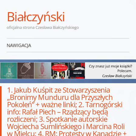
Białczyński
oficjalna strona Czesława Białczyńskiego
NAWIGACJA
Przejdź do treści
1. Jakub Kuśpit ze Stowarzyszenia
„Bronimy Munduru dla Przyszłych
Pokoleń” + ważne linki; 2. Tarnogórski
info: Rafał Piech – Rządzący będą
rozliczeni; 3. Spotkanie autorskie
Wojciecha Sumlińskiego i Marcina Roli
w Mielcu; 4. RM: Protesty w Kanadzie +