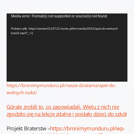
Odtwarzacz
Media error: Format(s) not supported or source(s) not found
video
Pobierz plik: https://serwer2123712.home.pl/bm-media/2022/apel-do-wolnych-
ludzi3.mp4?_=1
https://bronimymunduru.pl/nasze-dzialania/apel-do-
wolnych-ludzi/
Górale zrobili to, co zapowiadali. Wielu z nich nie
zgodziło się na lekcje zdalne i posłało dzieci do szkół
Projekt Braterstw –
https://bronimymunduru.pl/wp-