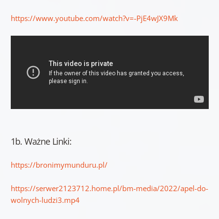
https://www.youtube.com/watch?v=-PjE4wJX9Mk
1b. Ważne Linki:
https://bronimymunduru.pl/
https://serwer2123712.home.pl/bm-media/2022/apel-do-
wolnych-ludzi3.mp4