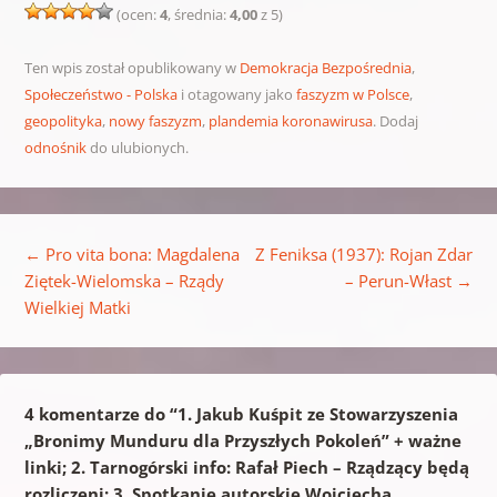
(ocen:
4
, średnia:
4,00
z 5)
Ten wpis został opublikowany w
Demokracja Bezpośrednia
,
Społeczeństwo - Polska
i otagowany jako
faszyzm w Polsce
,
geopolityka
,
nowy faszyzm
,
plandemia koronawirusa
. Dodaj
odnośnik
do ulubionych.
Nawigacja wpisu
←
Pro vita bona: Magdalena
Z Feniksa (1937): Rojan Zdar
Ziętek-Wielomska – Rządy
– Perun-Włast
→
Wielkiej Matki
4 komentarze do “
1. Jakub Kuśpit ze Stowarzyszenia
„Bronimy Munduru dla Przyszłych Pokoleń” + ważne
linki; 2. Tarnogórski info: Rafał Piech – Rządzący będą
rozliczeni; 3. Spotkanie autorskie Wojciecha