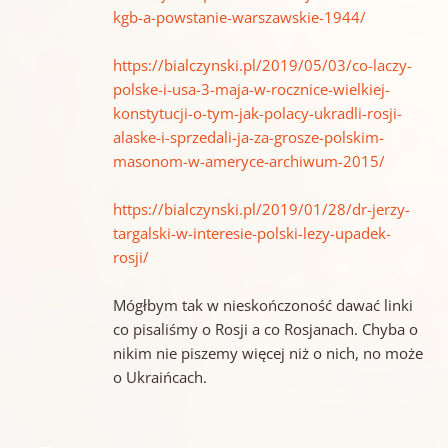
kgb-a-powstanie-warszawskie-1944/
https://bialczynski.pl/2019/05/03/co-laczy-
polske-i-usa-3-maja-w-rocznice-wielkiej-
konstytucji-o-tym-jak-polacy-ukradli-rosji-
alaske-i-sprzedali-ja-za-grosze-polskim-
masonom-w-ameryce-archiwum-2015/
https://bialczynski.pl/2019/01/28/dr-jerzy-
targalski-w-interesie-polski-lezy-upadek-
rosji/
Mógłbym tak w nieskończoność dawać linki
co pisaliśmy o Rosji a co Rosjanach. Chyba o
nikim nie piszemy więcej niż o nich, no może
o Ukraińcach.