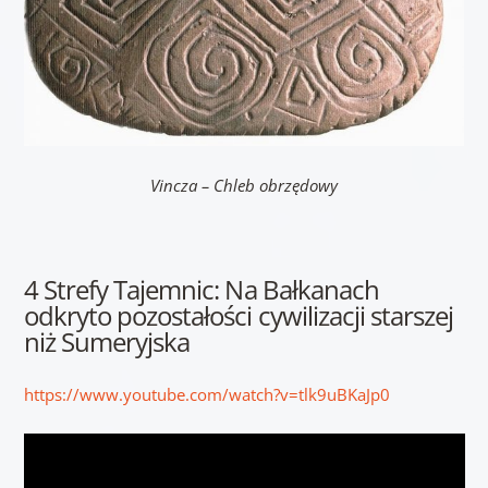
Vincza – Chleb obrzędowy
4 Strefy Tajemnic: Na Bałkanach
odkryto pozostałości cywilizacji starszej
niż Sumeryjska
https://www.youtube.com/watch?v=tlk9uBKaJp0