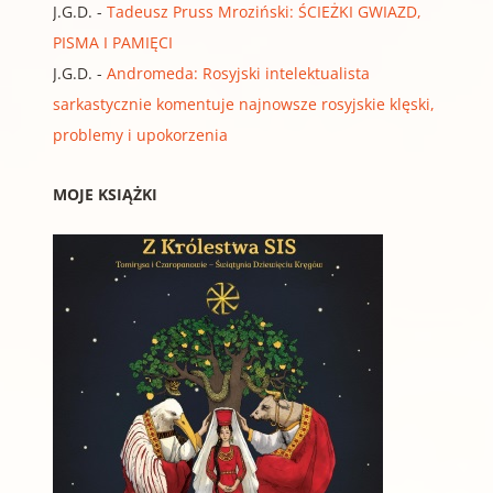
J.G.D.
-
Tadeusz Pruss Mroziński: ŚCIEŻKI GWIAZD,
PISMA I PAMIĘCI
J.G.D.
-
Andromeda: Rosyjski intelektualista
sarkastycznie komentuje najnowsze rosyjskie klęski,
problemy i upokorzenia
MOJE KSIĄŻKI