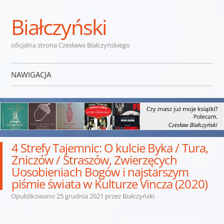
Białczyński
oficjalna strona Czesława Białczyńskiego
NAWIGACJA
Przejdź do treści
4 Strefy Tajemnic: O kulcie Byka / Tura,
Zniczów / Straszów, Zwierzęcych
Uosobieniach Bogów i najstarszym
piśmie świata w Kulturze Vincza (2020)
Opublikowano
25 grudnia 2021
przez
Białczyński
O kulcie Byka / Tura, Zniczów / Straszów, Zwierzęcych