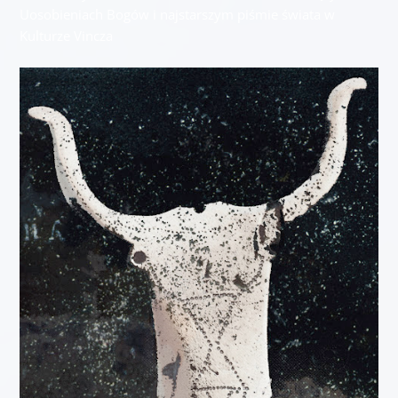
Uosobieniach Bogów i najstarszym piśmie świata w
Kulturze Vincza