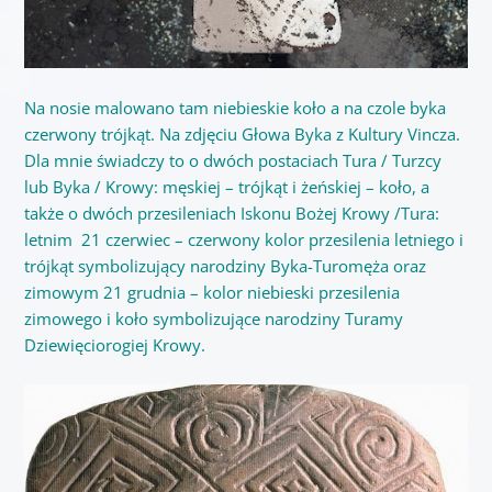
Na nosie malowano tam niebieskie koło a na czole byka
czerwony trójkąt. Na zdjęciu Głowa Byka z Kultury Vincza.
Dla mnie świadczy to o dwóch postaciach Tura / Turzcy
lub Byka / Krowy: męskiej – trójkąt i żeńskiej – koło, a
także o dwóch przesileniach Iskonu Bożej Krowy /Tura:
letnim 21 czerwiec – czerwony kolor przesilenia letniego i
trójkąt symbolizujący narodziny Byka-Turomęża oraz
zimowym 21 grudnia – kolor niebieski przesilenia
zimowego i koło symbolizujące narodziny Turamy
Dziewięciorogiej Krowy.