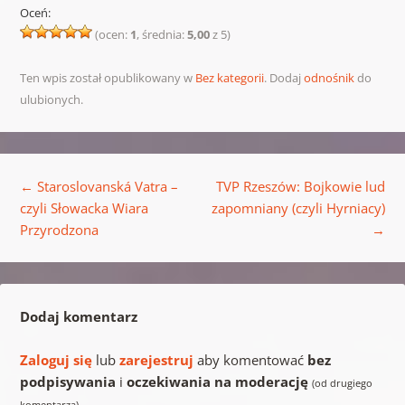
Oceń:
(ocen:
1
, średnia:
5,00
z 5)
Ten wpis został opublikowany w
Bez kategorii
. Dodaj
odnośnik
do
ulubionych.
Nawigacja wpisu
←
Staroslovanská Vatra –
TVP Rzeszów: Bojkowie lud
czyli Słowacka Wiara
zapomniany (czyli Hyrniacy)
Przyrodzona
→
Dodaj komentarz
Zaloguj się
lub
zarejestruj
aby komentować
bez
podpisywania
i
oczekiwania na moderację
(od drugiego
.
komentarza)