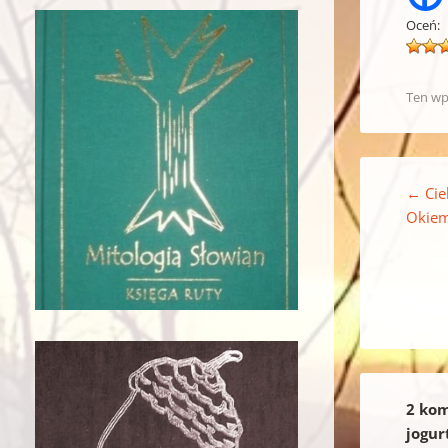
Oceń:
Ten wp
Nawigacja w
←
Cie
Okiem
2 kom
jogur