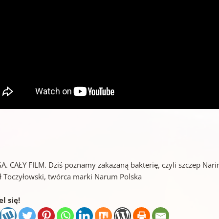
. CAŁY FILM. Dziś poznamy zakazaną bakterię, czyli szczep Nari
ł Toczyłowski, twórca marki Narum Polska
l się!