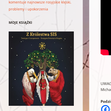
komentuje najnowsze rosyjskie klęski,
problemy i upokorzenia
MOJE KSIĄŻKI
UWAGA
Micha
Podzie