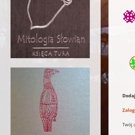
Doda
Zalog
Twój 