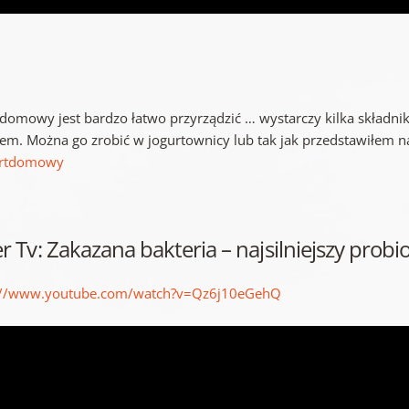
 domowy jest bardzo łatwo przyrządzić … wystarczy kilka składn
tem. Można go zrobić w jogurtownicy lub tak jak przedstawiłem n
urtdomowy
er Tv: Zakazana bakteria – najsilniejszy probi
://www.youtube.com/watch?v=Qz6j10eGehQ