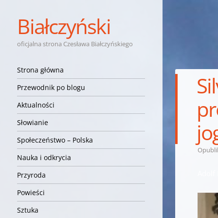
Białczyński
oficjalna strona Czesława Białczyńskiego
Nawigacja
Przejdź do treści
Strona główna
Si
Przewodnik po blogu
pr
Aktualności
Słowianie
jo
Społeczeństwo – Polska
Opubl
Nauka i odkrycia
Adolf
Przyroda
Powieści
Sztuka