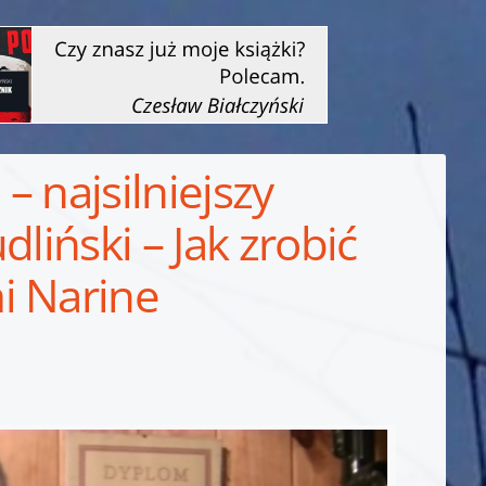
– najsilniejszy
liński – Jak zrobić
i Narine