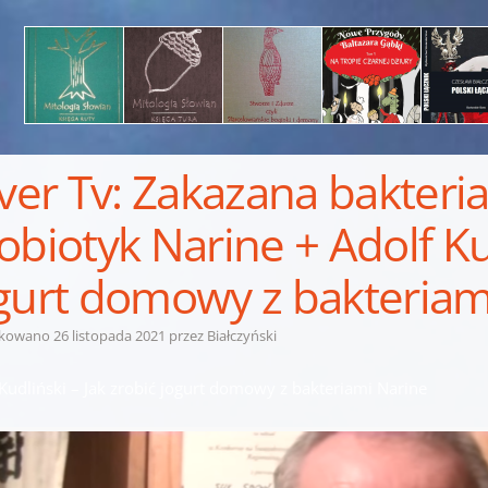
lver Tv: Zakazana bakteria 
obiotyk Narine + Adolf Kud
gurt domowy z bakteriam
ikowano
26 listopada 2021
przez
Białczyński
 Kudliński – Jak zrobić jogurt domowy z bakteriami Narine