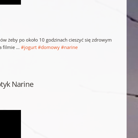
ików żeby po około 10 godzinach cieszyć się zdrowym
a filmie …
#jogurt
#domowy
#narine
otyk Narine