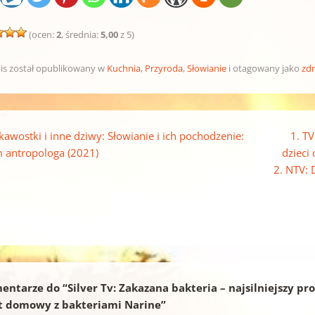
(ocen:
2
, średnia:
5,00
z 5)
is został opublikowany w
Kuchnia
,
Przyroda
,
Słowianie
i otagowany jako
zd
pisu
kawostki i inne dziwy: Słowianie i ich pochodzenie:
1. TV
 antropologa (2021)
dzieci
2. NTV: 
entarze do “
Silver Tv: Zakazana bakteria – najsilniejszy pr
t domowy z bakteriami Narine
”