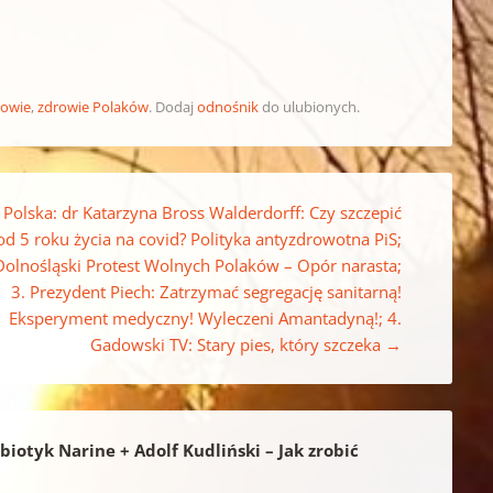
rowie
,
zdrowie Polaków
. Dodaj
odnośnik
do ulubionych.
 Polska: dr Katarzyna Bross Walderdorff: Czy szczepić
 od 5 roku życia na covid? Polityka antyzdrowotna PiS;
Dolnośląski Protest Wolnych Polaków – Opór narasta;
3. Prezydent Piech: Zatrzymać segregację sanitarną!
Eksperyment medyczny! Wyleczeni Amantadyną!; 4.
Gadowski TV: Stary pies, który szczeka
→
obiotyk Narine + Adolf Kudliński – Jak zrobić