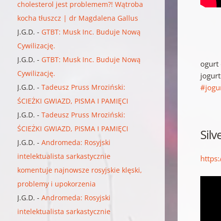
cholesterol jest problemem?! Wątroba
kocha tłuszcz | dr Magdalena Gallus
J.G.D.
-
GTBT: Musk Inc. Buduje Nową
Cywilizację.
J.G.D.
-
GTBT: Musk Inc. Buduje Nową
ogurt
Cywilizację.
jogur
J.G.D.
-
Tadeusz Pruss Mroziński:
#jog
ŚCIEŻKI GWIAZD, PISMA I PAMIĘCI
J.G.D.
-
Tadeusz Pruss Mroziński:
ŚCIEŻKI GWIAZD, PISMA I PAMIĘCI
Silv
J.G.D.
-
Andromeda: Rosyjski
intelektualista sarkastycznie
https
komentuje najnowsze rosyjskie klęski,
problemy i upokorzenia
J.G.D.
-
Andromeda: Rosyjski
intelektualista sarkastycznie