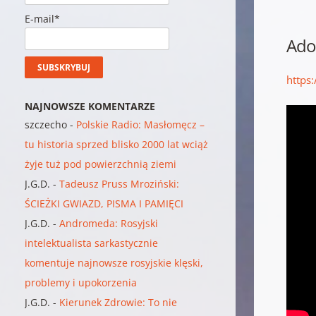
E-mail*
Adol
https
NAJNOWSZE KOMENTARZE
szczecho
-
Polskie Radio: Masłomęcz –
tu historia sprzed blisko 2000 lat wciąż
żyje tuż pod powierzchnią ziemi
J.G.D.
-
Tadeusz Pruss Mroziński:
ŚCIEŻKI GWIAZD, PISMA I PAMIĘCI
J.G.D.
-
Andromeda: Rosyjski
intelektualista sarkastycznie
komentuje najnowsze rosyjskie klęski,
problemy i upokorzenia
J.G.D.
-
Kierunek Zdrowie: To nie