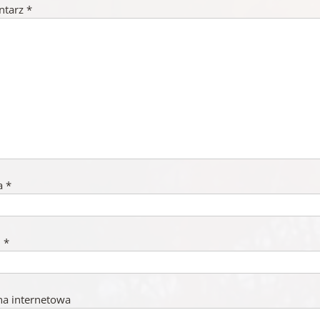
ntarz
*
a
*
l
*
na internetowa