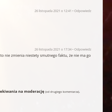
26 listopada 2021 o 12:41
Odpowiedz
26 listopada 2021 o 17:34
Odpowiedz
to nie zmienia niestety smutnego faktu, że nie ma go
zekiwania na moderację
.
(od drugiego komentarza)