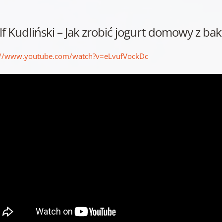
f Kudliński – Jak zrobić jogurt domowy z ba
://www.youtube.com/watch?v=eLvufVockDc