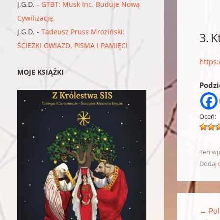
J.G.D.
-
GTBT: Musk Inc. Buduje Nową
Cywilizację.
J.G.D.
-
Tadeusz Pruss Mroziński:
3. K
ŚCIEŻKI GWIAZD, PISMA I PAMIĘCI
https
MOJE KSIĄŻKI
Podzie
Oceń:
Ten wp
Dodaj
Nawigacja w
←
Pol