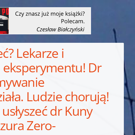
eć? Lekarze i
s. eksperymentu! Dr
amywanie
ziała. Ludzie chorują!
ył usłyszeć dr Kuny
zura Zero-