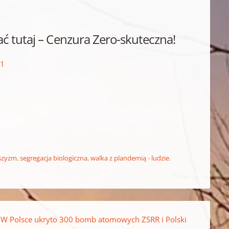
ać tutaj – Cenzura Zero-skuteczna!
51
szyzm
,
segregacja biologiczna
,
walka z plandemią - ludzie
.
 W Polsce ukryto 300 bomb atomowych ZSRR i Polski