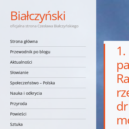
Białczyński
oficjalna strona Czesława Białczyńskiego
Nawigacja
Przejdź do treści
Strona główna
1.
Przewodnik po blogu
pa
Aktualności
Słowianie
Ra
Społeczeństwo – Polska
rz
Nauka i odkrycia
dr
Przyroda
Powieści
mo
Sztuka