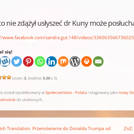
to nie zdążył usłyszeć dr Kuny może posłuch
://www.facebook.com/sandra.gut.148/videos/33606356673602
l się!
(ocen:
3
, średnia:
5,00
z 5)
is został opublikowany w
Społeczeństwo - Polska
i otagowany jako
nowy fa
odnośnik
do ulubionych.
pisu
ish Translation. Przemówienie do Donalda Trumpa od
ZnZ: