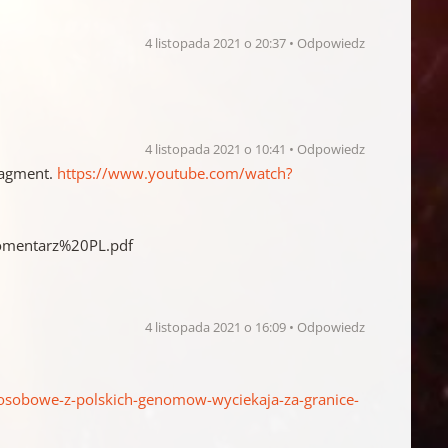
4 listopada 2021 o 20:37
Odpowiedz
4 listopada 2021 o 10:41
Odpowiedz
ragment.
https://www.youtube.com/watch?
omentarz%20PL.pdf
4 listopada 2021 o 16:09
Odpowiedz
osobowe-z-polskich-genomow-wyciekaja-za-granice-