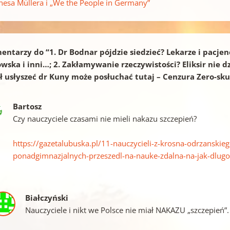
nesa Müllera i „We the People in Germany”
entarzy do “
1. Dr Bodnar pójdzie siedzieć? Lekarze i pacje
wska i inni…; 2. Zakłamywanie rzeczywistości? Eliksir nie dzi
ł usłyszeć dr Kuny może posłuchać tutaj – Cenzura Zero-sku
Bartosz
Czy nauczyciele czasami nie mieli nakazu szczepień?
https://gazetalubuska.pl/11-nauczycieli-z-krosna-odrzanskie
ponadgimnazjalnych-przeszedl-na-nauke-zdalna-na-jak-dlug
Białczyński
Nauczyciele i nikt we Polsce nie miał NAKAZU „szczepień”