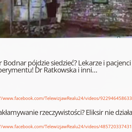
r Bodnar pójdzie siedzieć? Lekarze i pacjenc
perymentu! Dr Ratkowska i inni…
://www.facebook.com/TelewizjawRealu24/videos/92294645863
akłamywanie rzeczywistości? Eliksir nie działa
://www.facebook.com/TelewizjawRealu24/videos/48572033743