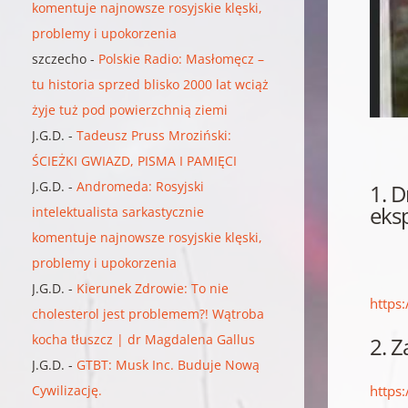
komentuje najnowsze rosyjskie klęski,
problemy i upokorzenia
szczecho
-
Polskie Radio: Masłomęcz –
tu historia sprzed blisko 2000 lat wciąż
żyje tuż pod powierzchnią ziemi
J.G.D.
-
Tadeusz Pruss Mroziński:
ŚCIEŻKI GWIAZD, PISMA I PAMIĘCI
J.G.D.
-
Andromeda: Rosyjski
1.
D
eks
intelektualista sarkastycznie
komentuje najnowsze rosyjskie klęski,
problemy i upokorzenia
J.G.D.
-
Kierunek Zdrowie: To nie
https
cholesterol jest problemem?! Wątroba
kocha tłuszcz | dr Magdalena Gallus
2. Z
J.G.D.
-
GTBT: Musk Inc. Buduje Nową
Cywilizację.
https