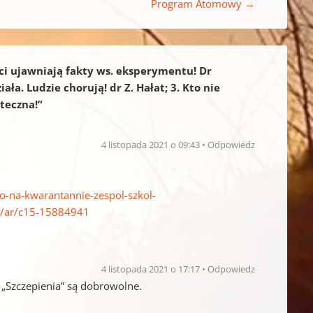
Program Atomowy
→
nci ujawniają fakty ws. eksperymentu! Dr
ała. Ludzie chorują! dr Z. Hałat; 3. Kto nie
teczna!
”
4 listopada 2021 o 09:43
Odpowiedz
go-na-kwarantannie-zespol-szkol-
o/ar/c15-15884941
4 listopada 2021 o 17:17
Odpowiedz
. „Szczepienia” są dobrowolne.