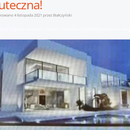
uteczna!
ikowano
4 listopada 2021
przez
Białczyński
dnar pójdzie siedzieć? Lekarze i pacjenci UJAWNIAJĄ fakty ws. ek