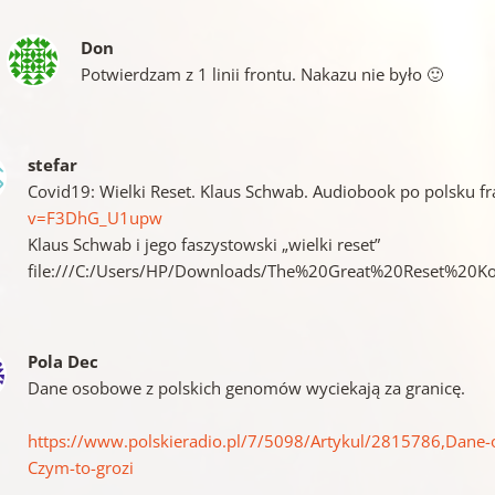
Don
Potwierdzam z 1 linii frontu. Nakazu nie było 🙂
stefar
Covid19: Wielki Reset. Klaus Schwab. Audiobook po polsku f
v=F3DhG_U1upw
Klaus Schwab i jego faszystowski „wielki reset”
file:///C:/Users/HP/Downloads/The%20Great%20Reset%20K
Pola Dec
Dane osobowe z polskich genomów wyciekają za granicę.
https://www.polskieradio.pl/7/5098/Artykul/2815786,Dane-
Czym-to-grozi