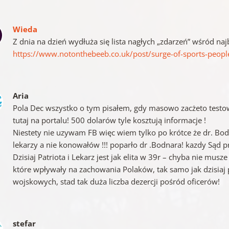
Wieda
Z dnia na dzień wydłuża się lista nagłych „zdarzeń” wśród na
https://www.notonthebeeb.co.uk/post/surge-of-sports-people
Aria
Pola Dec wszystko o tym pisałem, gdy masowo zacżeto testo
tutaj na portalu! 500 dolarów tyle kosztują informacje !
Niestety nie uzywam FB więc wiem tylko po krótce że dr. Bo
lekarzy a nie konowałów !!! poparło dr .Bodnara! kazdy Sąd p
Dzisiaj Patriota i Lekarz jest jak elita w 39r – chyba nie musz
które wpływały na zachowania Polaków, tak samo jak dzisia
wojskowych, stad tak duża liczba dezercji pośród oficerów!
stefar