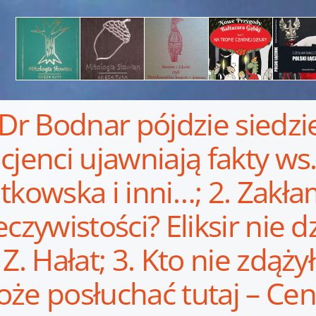
 Dr Bodnar pójdzie siedzi
cjenci ujawniają fakty w
tkowska i inni…; 2. Zakł
eczywistości? Eliksir nie d
 Z. Hałat; 3. Kto nie zdąż
że posłuchać tutaj – Cen