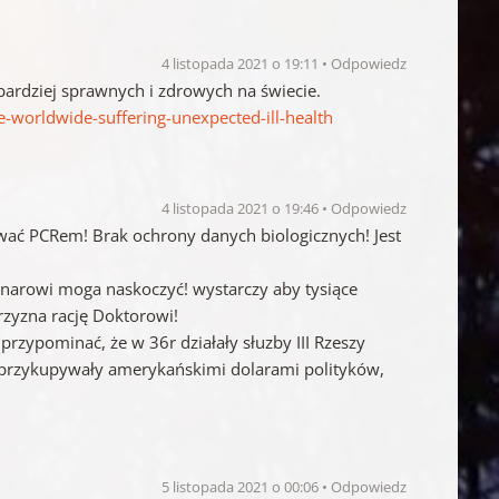
4 listopada 2021 o 19:11
Odpowiedz
jbardziej sprawnych i zdrowych na świecie.
-worldwide-suffering-unexpected-ill-health
4 listopada 2021 o 19:46
Odpowiedz
wać PCRem! Brak ochrony danych biologicznych! Jest
dnarowi moga naskoczyć! wystarczy aby tysiące
rzyzna rację Doktorowi!
e przypominać, że w 36r działały słuzby III Rzeszy
j przykupywały amerykańskimi dolarami polityków,
5 listopada 2021 o 00:06
Odpowiedz