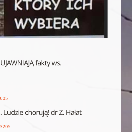
i UJAWNIAJĄ fakty ws.
3005
. Ludzie chorują! dr Z. Hałat
13205