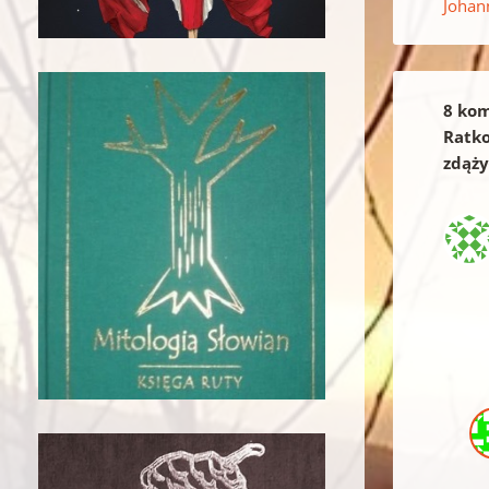
Johan
8 kom
Ratko
zdąży