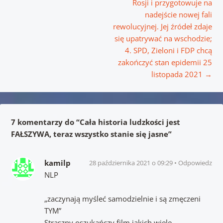
Rosji i przygotowuje na
nadejście nowej fali
rewolucyjnej. Jej źródeł zdaje
się upatrywać na wschodzie;
4. SPD, Zieloni i FDP chcą
zakończyć stan epidemii 25
listopada 2021
→
7 komentarzy do “
Cała historia ludzkości jest
FAŁSZYWA, teraz wszystko stanie się jasne
”
kamilp
28 października 2021 o 09:29
Odpowiedz
NLP
„zaczynają myśleć samodzielnie i są zmęczeni
TYM”
Straszny oszukańczy film jakich wiele.