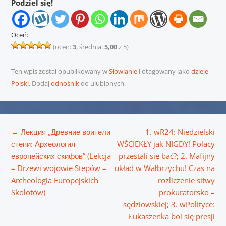
Podziel się!
Oceń:
(ocen:
3
, średnia:
5,00
z 5)
Ten wpis został opublikowany w
Słowianie
i otagowany jako
dzieje
Polski
. Dodaj
odnośnik
do ulubionych.
Nawigacja wpisu
←
Лекция „Древние воители
1. wR24: Niedzielski
степи: Археология
WŚCIEKŁY jak NIGDY! Polacy
европейских скифов” (Lekcja
przestali się bać?; 2. Mafijny
– Drzewi wojowie Stepów –
układ w Wałbrzychu! Czas na
Archeologia Europejskich
rozliczenie sitwy
Skołotów)
prokuratorsko –
sędziowskiej; 3. wPolityce:
Łukaszenka boi się presji