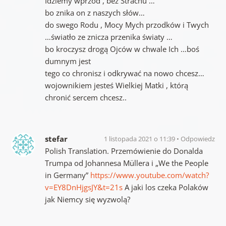
Idziemy wprzód , bez Strachu …
bo znika on z naszych słów…
do swego Rodu , Mocy Mych przodków i Twych
…światło ze znicza przenika światy …
bo kroczysz drogą Ojców w chwale Ich …boś
dumnym jest
tego co chronisz i odkrywać na nowo chcesz…
wojownikiem jesteś Wielkiej Matki , którą
chronić sercem chcesz..
stefar
1 listopada 2021 o 11:39
Odpowiedz
Polish Translation. Przemówienie do Donalda
Trumpa od Johannesa Müllera i „We the People
in Germany”
https://www.youtube.com/watch?
v=EY8DnHjgsJY&t=21s
A jaki los czeka Polaków
jak Niemcy się wyzwolą?