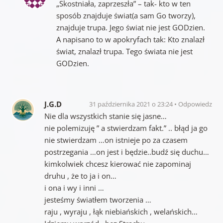
„Skostniała, zaprzeszła” – tak- kto w ten
sposób znajduje świat(a sam Go tworzy),
znajduje trupa. Jego świat nie jest GODzien.
A napisano to w apokryfach tak: Kto znalazł
świat, znalazł trupa. Tego świata nie jest
GODzien.
J.G.D
31 października 2021 o 23:24
Odpowiedz
Nie dla wszystkich stanie się jasne…
nie polemizuję ” a stwierdzam fakt.” .. błąd ja go
nie stwierdzam …on istnieje po za czasem
postrzegania …on jest i będzie..budź się duchu…
kimkolwiek chcesz kierować nie zapominaj
druhu , że to ja i on…
i ona i wy i inni …
jesteśmy światłem tworzenia …
raju , wyraju , łąk niebiańskich , welańskich…