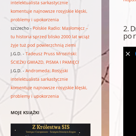
intelektualista sarkastycznie
komentuje najnowsze rosyjskie klęski,
problemy i upokorzenia
2. 
szczecho
-
Polskie Radio: Masłomęcz –
po 
tu historia sprzed blisko 2000 lat wciąż
żyje tuż pod powierzchnią ziemi
J.G.D.
-
Tadeusz Pruss Mroziński:
ŚCIEŻKI GWIAZD, PISMA I PAMIĘCI
J.G.D.
-
Andromeda: Rosyjski
intelektualista sarkastycznie
komentuje najnowsze rosyjskie klęski,
problemy i upokorzenia
MOJE KSIĄŻKI