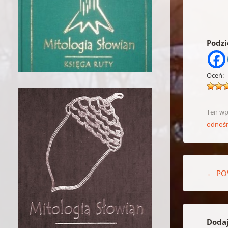
Podzie
Oceń:
Ten wp
odnoś
Nawigacja w
←
POW
Doda