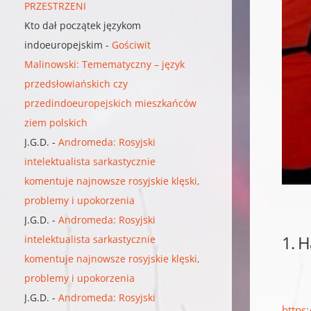
PRZESTRZENI
Kto dał początek językom
indoeuropejskim
-
Gościwit
Malinowski: Temematyczny – język
przedsłowiańskich czy
przedindoeuropejskich mieszkańców
ziem polskich
J.G.D.
-
Andromeda: Rosyjski
intelektualista sarkastycznie
komentuje najnowsze rosyjskie klęski,
problemy i upokorzenia
J.G.D.
-
Andromeda: Rosyjski
1. H
intelektualista sarkastycznie
komentuje najnowsze rosyjskie klęski,
problemy i upokorzenia
J.G.D.
-
Andromeda: Rosyjski
https