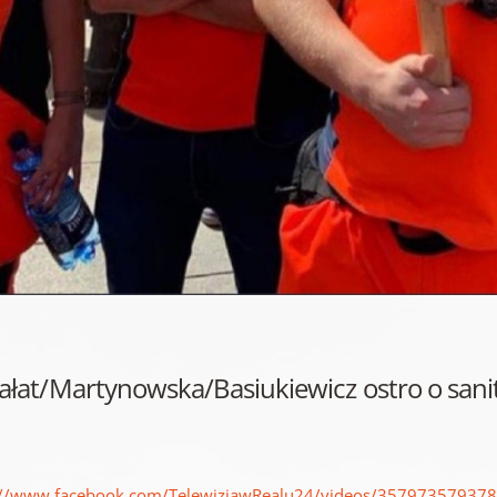
ałat/Martynowska/Basiukiewicz ostro o sanit
://www.facebook.com/TelewizjawRealu24/videos/35797357937