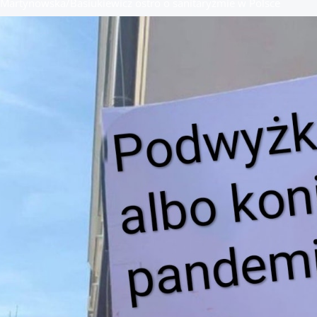
/Martynowska/Basiukiewicz ostro o sanitaryźmie w Polsce