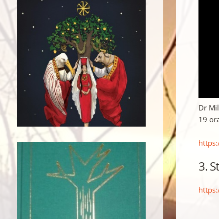
Dr Mi
19 or
https
3. 
https