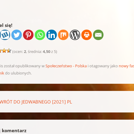
l się!
(ocen:
2
, średnia:
4,50
z 5)
is został opublikowany w
Społeczeństwo - Polska
i otagowany jako
nowy fa
nik
do ulubionych.
pisu
RÓT DO JEDWABNEGO [2021] PL
j komentarz