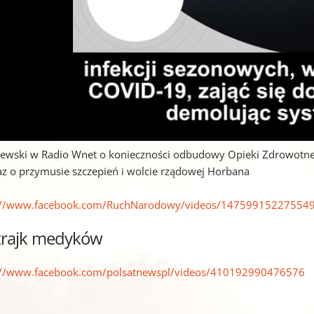
lewski w Radio Wnet o konieczności odbudowy Opieki Zdrowotnej 
az o przymusie szczepień i wolcie rządowej Horbana
://www.facebook.com/RuchNarodowy/videos/14759915227554
Strajk medyków
://www.facebook.com/polsatnewspl/videos/410192990476576