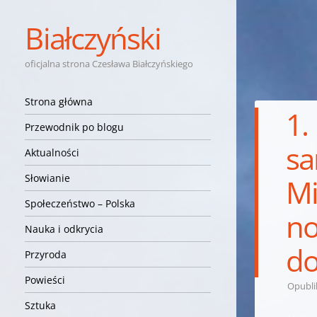
Białczyński
oficjalna strona Czesława Białczyńskiego
Nawigacja
Przejdź do treści
Strona główna
1.
Przewodnik po blogu
sa
Aktualności
Słowianie
Mi
Społeczeństwo – Polska
no
Nauka i odkrycia
do
Przyroda
Powieści
Opubl
Sztuka