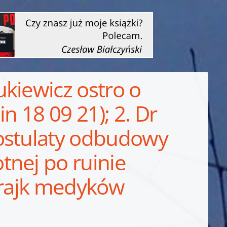
kiewicz ostro o
n 18 09 21); 2. Dr
ostulaty odbudowy
tnej po ruinie
trajk medyków