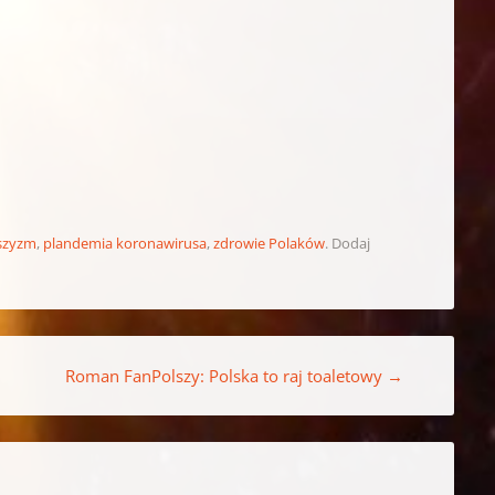
szyzm
,
plandemia koronawirusa
,
zdrowie Polaków
. Dodaj
Roman FanPolszy: Polska to raj toaletowy
→