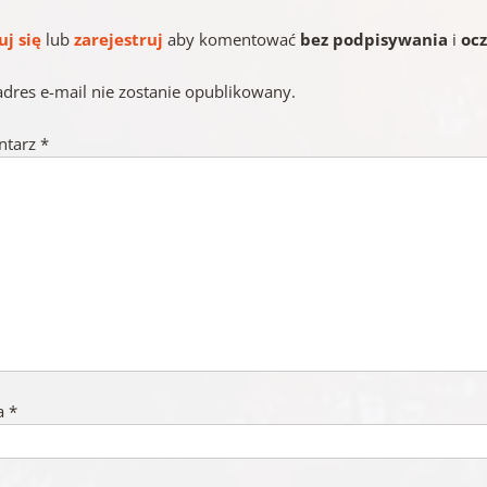
uj się
lub
zarejestruj
aby komentować
bez podpisywania
i
oc
adres e-mail nie zostanie opublikowany.
ntarz
*
a
*