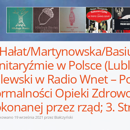
 Hałat/Martynowska/Basiu
nitaryźmie w Polsce (Lubli
lewski w Radio Wnet – P
rmalności Opieki Zdrowo
konanej przez rząd; 3. S
ikowano
19 września 2021
przez
Białczyński