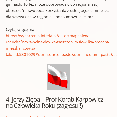
gminach. To też może doprowadzić do regionalizacji
obostrzeń – swoboda korzystania z usług będzie mniejsza
dla wszystkich w regionie – podsumowuje lekarz.
Czytaj więcej na
https://wydarzenia.interia.pl/autor/magdalena-
raducha/news-pelna-dawka-zaszczepilo-sie-kilka-procent-
mieszkancow-sa-
tak,nId,5301029#utm_source=paste&utm_medium=paste&ut
4. Jerzy Zięba – Prof Korab Karpowicz
na Człowieka Roku (zagłosuj!)