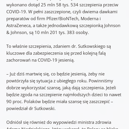
wykonano dotąd 25 mln 58 tys. 534 szczepienia przeciw
COVID-19. W pełni zaszczepione, czyli dwiema dawkami
preparatów od firm Pfizer/BioNTech, Moderna i
AstraZeneca, a także jednodawkową szczepionką Johnson
& Johnson, są 10 mln 201 tys. 383 osoby.
To właśnie szczepienia, zdaniem dr. Sutkowskiego są
kluczowe dla zabezpieczenia się przed kolejną falą
zachorowań na COVID-19 jesienią.
– Już dziś martwię się, co będzie jesienią, żeby nie
powtórzyła się sytuacja z ubiegłego roku. Powinniśmy
dobrze wykorzystać szansę, jaką dają szczepienia. Jeżeli
będzie zgoda na szczepienie najmłodszych dzieci to nawet
90 proc. Polaków będzie miała szansę się zaszczepić –
powiedział dr Sutkowski.
Odniósł się również do wypowiedzi ministra zdrowia
Adama Niedzielskiego, który wskazał, że Polacy są blisko