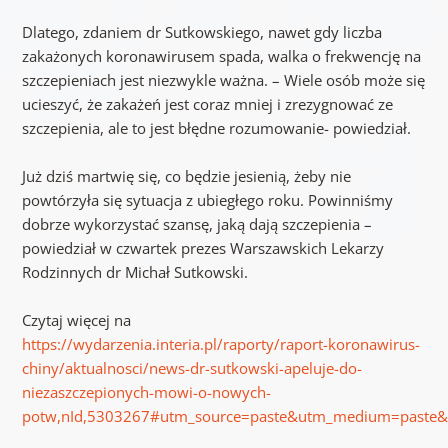
Dlatego, zdaniem dr Sutkowskiego, nawet gdy liczba
zakażonych koronawirusem spada, walka o frekwencję na
szczepieniach jest niezwykle ważna. – Wiele osób może się
ucieszyć, że zakażeń jest coraz mniej i zrezygnować ze
szczepienia, ale to jest błędne rozumowanie- powiedział.
Już dziś martwię się, co będzie jesienią, żeby nie
powtórzyła się sytuacja z ubiegłego roku. Powinniśmy
dobrze wykorzystać szansę, jaką dają szczepienia –
powiedział w czwartek prezes Warszawskich Lekarzy
Rodzinnych dr Michał Sutkowski.
Czytaj więcej na
https://wydarzenia.interia.pl/raporty/raport-koronawirus-
chiny/aktualnosci/news-dr-sutkowski-apeluje-do-
niezaszczepionych-mowi-o-nowych-
potw,nId,5303267#utm_source=paste&utm_medium=paste&u