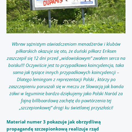
Wbrew sążnistym oświadczeniom menadżerów i klubów
piłkarskich okazuje się oto, że duński piłkarz Eriksen
zaszczepił się 12 dni przed „widowiskowym” zwałem serca na
boisku!!! Oczywiście jest to przypadkowa koincydencja, taka
sama jak tysiące innych przypadkowych koincydencji –
Dlatego lemingom z reprezentacji Polski , którzy po
zaszczepieniu poruszali się w meczu ze Słowacją jak banda
żółwi w leguminie bardzo dziękujemy jako Polski Naród za
fajną billboardową zachętę do powtórzenia tej
„szczepionkowej” drogi ku świetlanej przyszłości!
Materiał numer 3 pokazuje jak obrzydliwą
propagandę szczepionkową realizuje rząd