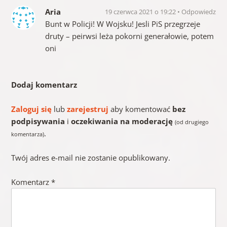
Aria
19 czerwca 2021 o 19:22
Odpowiedz
Bunt w Policji! W Wojsku! Jesli PiS przegrzeje
druty – peirwsi leża pokorni generałowie, potem
oni
Dodaj komentarz
Zaloguj się
lub
zarejestruj
aby komentować
bez
podpisywania
i
oczekiwania na moderację
(od drugiego
.
komentarza)
Twój adres e-mail nie zostanie opublikowany.
Komentarz
*