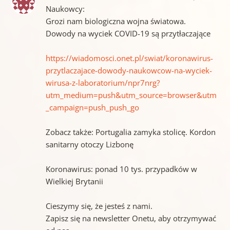
Naukowcy:
Grozi nam biologiczna wojna światowa.
Dowody na wyciek COVID-19 są przytłaczające
https://wiadomosci.onet.pl/swiat/koronawirus-
przytlaczajace-dowody-naukowcow-na-wyciek-
wirusa-z-laboratorium/npr7nrg?
utm_medium=push&utm_source=browser&utm
_campaign=push_push_go
Zobacz także: Portugalia zamyka stolicę. Kordon
sanitarny otoczy Lizbonę
Koronawirus: ponad 10 tys. przypadków w
Wielkiej Brytanii
Cieszymy się, że jesteś z nami.
Zapisz się na newsletter Onetu, aby otrzymywać