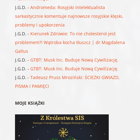
J.G.D.
-
Andromeda: Rosyjski intelektualista
sarkastycznie komentuje najnowsze rosyjskie klęski,
problemy i upokorzenia
J.G.D.
-
Kierunek Zdrowie: To nie cholesterol jest
problemem?! Wątroba kocha tłuszcz | dr Magdalena
Gallus
J.G.D.
-
GTBT: Musk Inc. Buduje Nową Cywilizację.
J.G.D.
-
GTBT: Musk Inc. Buduje Nową Cywilizację.
J.G.D.
-
Tadeusz Pruss Mroziński: ŚCIEŻKI GWIAZD,
PISMA I PAMIĘCI
MOJE KSIĄŻKI