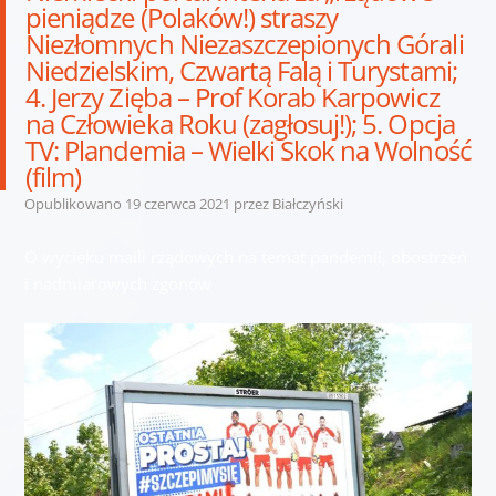
pieniądze (Polaków!) straszy
Niezłomnych Niezaszczepionych Górali
Niedzielskim, Czwartą Falą i Turystami;
4. Jerzy Zięba – Prof Korab Karpowicz
na Człowieka Roku (zagłosuj!); 5. Opcja
TV: Plandemia – Wielki Skok na Wolność
(film)
Opublikowano
19 czerwca 2021
przez
Białczyński
O wycieku maili rządowych na temat pandemii, obostrzeń
i nadmiarowych zgonów