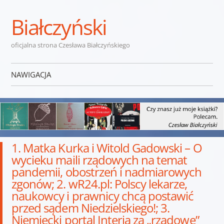
Białczyński
oficjalna strona Czesława Białczyńskiego
NAWIGACJA
Przejdź do treści
1. Matka Kurka i Witold Gadowski – O
wycieku maili rządowych na temat
pandemii, obostrzeń i nadmiarowych
zgonów; 2. wR24.pl: Polscy lekarze,
naukowcy i prawnicy chcą postawić
przed sądem Niedzielskiego!; 3.
Niemiecki portal Interia za „rządowe”