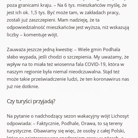
poza granicami kraju. – Na 6 tys. mieszkańców myślę, że
jest ich ok. 1,5 tys. Być może tam, w zakładach pracy,
zostali już zaszczepieni. Mam nadzieję, że ta
odpowiedzialność mieszkańców jest wyższa, niż wskazują
liczby – komentuje wójt.
Zauważa jeszcze jedną kwestię: – Wiele gmin Podhala
słabo wypada, jeśli chodzi o szczepienia. My uważamy, że
wpływ na to miała też wiosenna fala COVID-19, która w
naszym regionie była niemal nieodczuwalna. Stąd też
może takie przeświadczenie ludzi, że ten koronawirus nas
już nie dotknie.
Czy turyści przyjadą?
Na pytanie o nadchodzący sezon wakacyjny wójt Lichosyt
odpowiada: – Faktycznie, Podhale, Orawa, to są tereny
turystyczne. Obawiamy się więc, że osoby z całej Polski,
które są zainteresowane spędzeniem czasu w górach, a