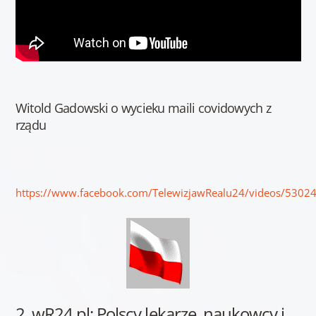
Witold Gadowski o wycieku maili covidowych z
rządu
https://www.facebook.com/TelewizjawRealu24/videos/530
2. wR24.pl: Polscy lekarze, naukowcy i