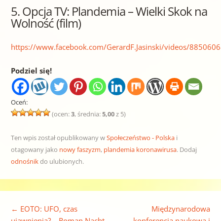
5. Opcja TV: Plandemia – Wielki Skok na
Wolność (film)
https://www.facebook.com/GerardF.Jasinski/videos/88506
Podziel się!
Oceń:
(ocen:
3
, średnia:
5,00
z 5)
Ten wpis został opublikowany w
Społeczeństwo - Polska
i
otagowany jako
nowy faszyzm
,
plandemia koronawirusa
. Dodaj
odnośnik
do ulubionych.
Nawigacja wpisu
←
EOTO: UFO, czas
Międzynarodowa
ujawnienia? – Roman Nacht
konferencja naukowa i