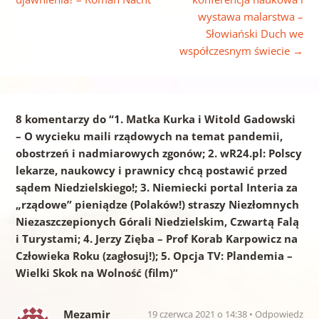
wystawa malarstwa –
Słowiański Duch we
współczesnym świecie
→
8 komentarzy do “
1. Matka Kurka i Witold Gadowski
– O wycieku maili rządowych na temat pandemii,
obostrzeń i nadmiarowych zgonów; 2. wR24.pl: Polscy
lekarze, naukowcy i prawnicy chcą postawić przed
sądem Niedzielskiego!; 3. Niemiecki portal Interia za
„rządowe” pieniądze (Polaków!) straszy Niezłomnych
Niezaszczepionych Górali Niedzielskim, Czwartą Falą
i Turystami; 4. Jerzy Zięba – Prof Korab Karpowicz na
Człowieka Roku (zagłosuj!); 5. Opcja TV: Plandemia –
Wielki Skok na Wolność (film)
”
Mezamir
19 czerwca 2021 o 14:38
Odpowiedz