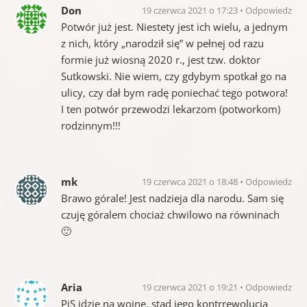
Don
19 czerwca 2021 o 17:23
Odpowiedz
Potwór już jest. Niestety jest ich wielu, a jednym
z nich, który „narodził się” w pełnej od razu
formie już wiosną 2020 r., jest tzw. doktor
Sutkowski. Nie wiem, czy gdybym spotkał go na
ulicy, czy dał bym radę poniechać tego potwora!
I ten potwór przewodzi lekarzom (potworkom)
rodzinnym!!!
mk
19 czerwca 2021 o 18:48
Odpowiedz
Brawo górale! Jest nadzieja dla narodu. Sam się
czuję góralem chociaż chwilowo na równinach
🙂
Aria
19 czerwca 2021 o 19:21
Odpowiedz
PiS idzie na wojnę, stad jego kontrrewolucja