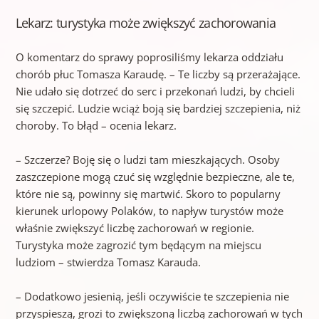
Lekarz: turystyka może zwiększyć zachorowania
O komentarz do sprawy poprosiliśmy lekarza oddziału
chorób płuc Tomasza Karaudę. – Te liczby są przerażające.
Nie udało się dotrzeć do serc i przekonań ludzi, by chcieli
się szczepić. Ludzie wciąż boją się bardziej szczepienia, niż
choroby. To błąd – ocenia lekarz.
– Szczerze? Boję się o ludzi tam mieszkających. Osoby
zaszczepione mogą czuć się względnie bezpieczne, ale te,
które nie są, powinny się martwić. Skoro to popularny
kierunek urlopowy Polaków, to napływ turystów może
właśnie zwiększyć liczbę zachorowań w regionie.
Turystyka może zagrozić tym będącym na miejscu
ludziom – stwierdza Tomasz Karauda.
– Dodatkowo jesienią, jeśli oczywiście te szczepienia nie
przyspieszą, grozi to zwiększoną liczbą zachorowań w tych