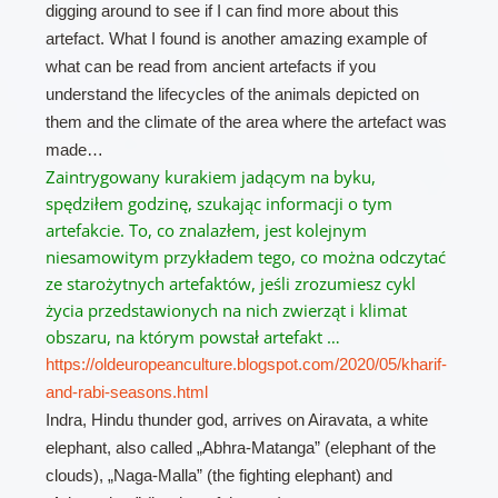
digging around to see if I can find more about this
artefact. What I found is another amazing example of
what can be read from ancient artefacts if you
understand the lifecycles of the animals depicted on
them and the climate of the area where the artefact was
made…
Zaintrygowany kurakiem jadącym na byku,
spędziłem godzinę, szukając informacji o tym
artefakcie.
To, co znalazłem, jest kolejnym
niesamowitym przykładem tego, co można odczytać
ze starożytnych artefaktów, jeśli zrozumiesz cykl
życia przedstawionych na nich zwierząt i klimat
obszaru, na którym powstał artefakt …
https://oldeuropeanculture.blogspot.com/2020/05/kharif-
and-rabi-seasons.html
Indra, Hindu thunder god, arrives on Airavata, a white
elephant, also called „Abhra-Matanga” (elephant of the
clouds), „Naga-Malla” (the fighting elephant) and