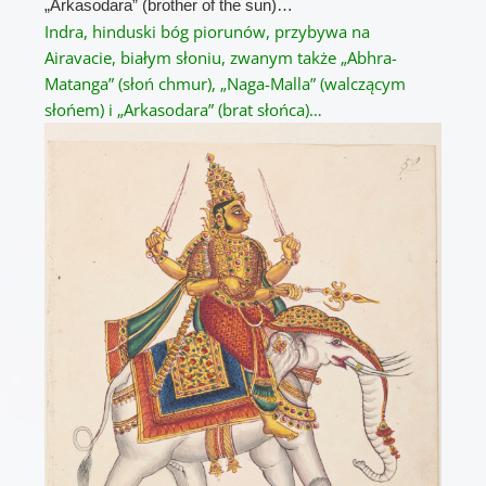
„Arkasodara” (brother of the sun)…
Indra, hinduski bóg piorunów, przybywa na
Airavacie, białym słoniu, zwanym także „Abhra-
Matanga” (słoń chmur), „Naga-Malla” (walczącym
słońem) i „Arkasodara” (brat słońca)…