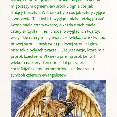
migoczącym ogniem, aw środku ognia coś jak
lśniący bursztyn. W środku było coś jak cztery żyjące
stworzenia. Taki był ich wygląd: miały ludzką postać.
Każda miała cztery twarze, a każda z nich miała
cztery skrzydła … Jeśli chodzi o wygląd ich twarzy:
wszystkie cztery miały twarz człowieka, twarz
lwa po
prawej stronie, pysk wołu po lewej stronie i glowę
orła; takie były ich twarze … „To jest wizja, którą miał
prorok Ezechiel w VI wieku pne i prorok Jan w
I
wieku naszej ery.
Ten obraz dał początek
chrześcijańskiemu tetramorfowi, zjednoczeniu
symboli czterech ewangelistów.