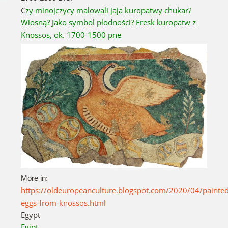
C
zy minojczycy malowali jaja kuropatwy chukar?
Wiosną?
Jako symbol płodności?
Fresk kuropatw z
Knossos, ok.
1700-1500 pne
More in:
https://oldeuropeanculture.blogspot.com/2020/04/painted
eggs-from-knossos.html
Egypt
Egipt