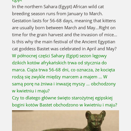
In the northern Sahara (Egypt) African wild cat
breeding season runs from January to March.
Gestation lasts for 56-68 days, meaning that kittens
are usually born between March and May…Right on
time for the grain harvest and the invasion of mice…
Is this why the main festival of the Ancient Egyptian
cat goddess Bastet was celebrated in April and May?
W północnej części Sahary (Egipt) sezon lęgowy
dzikich kotów afrykańskich trwa od stycznia do
marca.
Ciąża trwa 56-68 dni, co oznacza, że kocięta
rodzą się zwykle między marcem a majem … W
samą porę na żniwa i inwazję myszy …
obchodzony
w kwietniu i maju?
Czy to dlatego główne święto starożytnej egipskiej
bogini kotów Bastet obchodzono w kwietniu i maju?