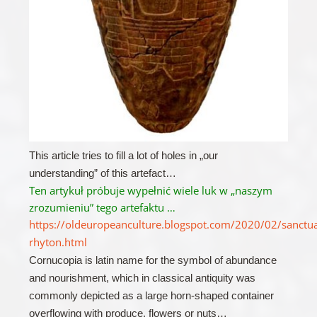
This article tries to fill a lot of holes in „our
understanding” of this artefact…
Ten artykuł próbuje wypełnić wiele luk w „naszym
zrozumieniu” tego artefaktu …
https://oldeuropeanculture.blogspot.com/2020/02/sanctu
rhyton.html
Cornucopia is latin name for the symbol of abundance
and nourishment, which in classical antiquity was
commonly depicted as a large horn-shaped container
overflowing with produce, flowers or nuts…