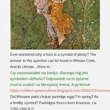
Ever wondered why a horn is a symbol of plenty? The
answer to this question can be found in Minoan Crete.
And its climate…More in:
Czy zastanawiałeś się kiedyś, dlaczego róg jest
symbolem obfitości?
Odpowiedź na to pytanie
można znaleźć na Minojskiej Krecie.
A jej klimat
https://oldeuropeanculture.blogspot.com/2020/03/cornuc
Did Minoans paint chukar partridge eggs? In spring? As
a fertility symbol? Partridges fresco from Knossos, ca.
1700-1500 B.C.