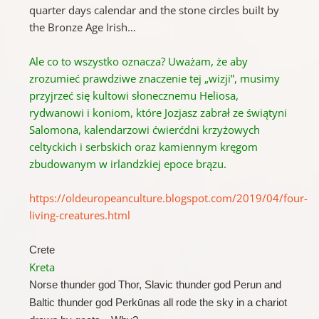
quarter days calendar and the stone circles built by
the Bronze Age Irish…
Ale co to wszystko oznacza?
Uważam, że aby
zrozumieć prawdziwe znaczenie tej „wizji”, musimy
przyjrzeć się kultowi słonecznemu Heliosa,
rydwanowi i koniom, które Jozjasz zabrał ze świątyni
Salomona, kalendarzowi ćwierćdni krzyżowych
celtyckich i serbskich oraz kamiennym kręgom
zbudowanym w
irlandzkiej epoce brązu.
https://oldeuropeanculture.blogspot.com/2019/04/four-
living-creatures.html
Crete
Kreta
Norse thunder god Thor, Slavic thunder god Perun and
Baltic thunder god Perkūnas all rode the sky in a chariot