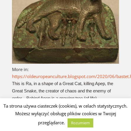
More in:
https://oldeuropeanculture.blogspot.com/2020/06/bastet.
This is Ra, in a shape of a Great Cat, killing Apep, the
Great Snake, the creator of chaos and the enemy of
order…Behind Apep is a growing tree (of life)…
To Ra, pod postacią Wielkiego Kota, zabijający
Ta strona używa ciasteczek (cookies), w celach statystycznych.
Apepa, Wielkiego Węża, twórcę chaosu i wroga
Możesz wyłączyć obsługę plików cookies w Twojej
porządku … Za Apepem rośnie drzewo (życia) …
przeglądarce.
Rozumiem