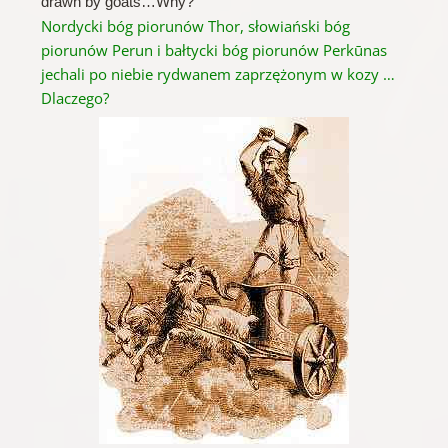
drawn by goats…Why?
Nordycki bóg piorunów Thor, słowiański bóg
piorunów Perun i bałtycki bóg piorunów Perkūnas
jechali po niebie rydwanem zaprzężonym w kozy …
Dlaczego?