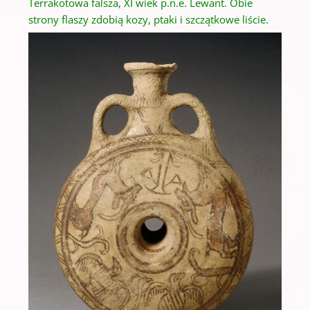
Terrakotowa falsza
, XI wiek p.n.e.
Lewant
.
Obie
strony flaszy zdobią kozy, ptaki i szczątkowe liście.