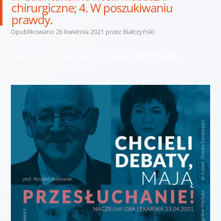
chirurgiczne; 4. W poszukiwaniu
prawdy.
Opublikowano
26 kwietnia 2021
przez
Białczyński
Mała dziewczynka totalnie miażdży Niedzielskiego,
Morawieckiego i ferajnę!