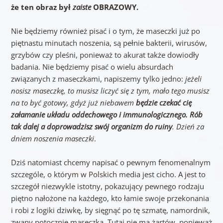
że ten obraz był
zaiste
OBRAZOWY.
Nie będziemy również pisać i o tym, że maseczki już po
piętnastu minutach noszenia, są pełnie bakterii, wirusów,
grzybów czy pleśni, ponieważ to akurat także dowiodły
badania. Nie będziemy pisać o wielu absurdach
związanych z maseczkami, napiszemy tylko jedno:
jeżeli
nosisz maseczkę, to musisz liczyć się z tym, mało tego musisz
na to być gotowy, gdyż już niebawem
będzie czekać cię
załamanie układu oddechowego i immunologicznego. Rób
tak dalej a doprowadzisz swój organizm do ruiny
. Dzień za
dniem noszenia maseczki
.
Dziś natomiast chcemy napisać o pewnym fenomenalnym
szczególe, o którym w Polskich media jest cicho. A jest to
szczegół niezwykle istotny, pokazujący pewnego rodzaju
piętno nałożone na każdego, kto łamie swoje przekonania
i robi z logiki dziwkę, by sięgnąć po tę szmatę, namordnik,
zwany potocznie maseczką. Tutaj nie ma żartów, ponieważ