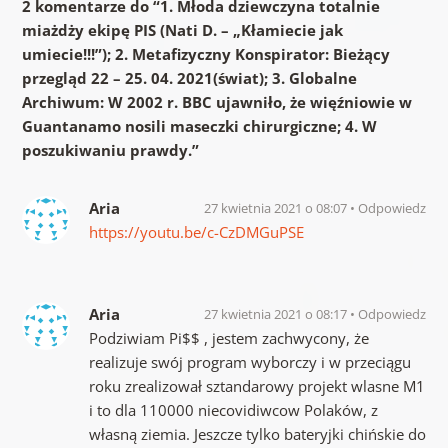
2 komentarze do “
1. Młoda dziewczyna totalnie
miażdży ekipę PIS (Nati D. – „Kłamiecie jak
umiecie!!!”); 2. Metafizyczny Konspirator: Bieżący
przegląd 22 – 25. 04. 2021(świat); 3. Globalne
Archiwum: W 2002 r. BBC ujawniło, że więźniowie w
Guantanamo nosili maseczki chirurgiczne; 4. W
poszukiwaniu prawdy.
”
Aria
27 kwietnia 2021 o 08:07
Odpowiedz
https://youtu.be/c-CzDMGuPSE
Aria
27 kwietnia 2021 o 08:17
Odpowiedz
Podziwiam Pi$$ , jestem zachwycony, że
realizuje swój program wyborczy i w przeciągu
roku zrealizował sztandarowy projekt wlasne M1
i to dla 110000 niecovidiwcow Polaków, z
własną ziemia. Jeszcze tylko bateryjki chińskie do