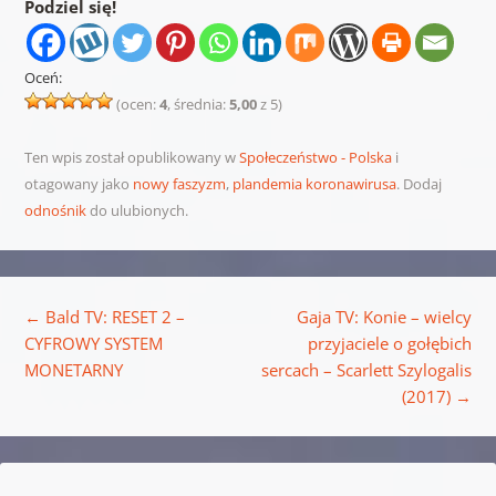
Podziel się!
Oceń:
(ocen:
4
, średnia:
5,00
z 5)
Ten wpis został opublikowany w
Społeczeństwo - Polska
i
otagowany jako
nowy faszyzm
,
plandemia koronawirusa
. Dodaj
odnośnik
do ulubionych.
Nawigacja wpisu
←
Bald TV: RESET 2 –
Gaja TV: Konie – wielcy
CYFROWY SYSTEM
przyjaciele o gołębich
MONETARNY
sercach – Scarlett Szylogalis
(2017)
→