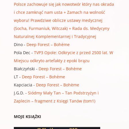
Polsce zachowuje się jak nowotwór który nas okrada
i chce zamknąć nam usta + Zamach na wolność
wyboru! Prawdziwe oblicze ustawy medycznej
(Socha, Furmaniuk, Witczak) + Rada ds. Medycyny
Naturalnej Komplementarnej i Tradycyjnej
Dino
-
Deep Forest – Bohème
Pola Dec
-
TVP3 Opole: Odkrycie z przed 2500 lat. W
Miejscu odkryto artefakty z epoki brązu
Białczyński
-
Deep Forest – Bohème
LT
-
Deep Forest – Bohème
Kapciacia
-
Deep Forest – Bohème
J.G.D.
-
Siódmy Mały Tan – Tan Podstrzyżyn i
Zaplecin – fragment z Księgi Tanów (tom1)
MOJE KSIĄŻKI