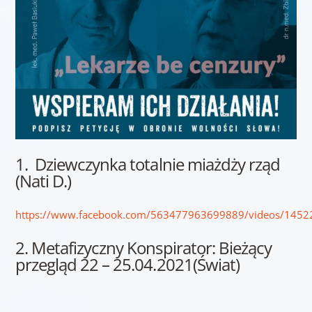
1. Dziewczynka totalnie miażdży rząd
(Nati D.)
https://www.facebook.com/563477963699889/videos/145
2. Metafizyczny Konspirator: Bieżący
przegląd 22 – 25.04.2021(Świat)