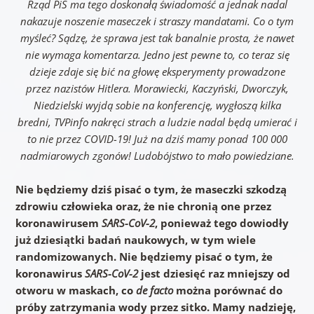
Rząd PiS ma tego doskonałą świadomość a jednak nadal
nakazuje noszenie maseczek i straszy mandatami. Co o tym
myśleć? Sądzę, że sprawa jest tak banalnie prosta, że nawet
nie wymaga komentarza. Jedno jest pewne to, co teraz się
dzieje zdaje się bić na głowę eksperymenty prowadzone
przez nazistów Hitlera. Morawiecki, Kaczyński, Dworczyk,
Niedzielski wyjdą sobie na konferencję, wygłoszą kilka
bredni, TVPinfo nakręci strach a ludzie nadal będą umierać i
to nie przez COVID-19! Już na dziś mamy ponad 100 000
nadmiarowych zgonów! Ludobójstwo to mało powiedziane.
Nie będziemy dziś pisać o tym, że maseczki szkodzą
zdrowiu człowieka oraz, że nie chronią one przez
koronawirusem
SARS-CoV-2
, ponieważ tego dowiodły
już dziesiątki badań
naukowych, w tym wiele
randomizowanych. Nie będziemy pisać o tym, że
koronawirus
SARS-CoV-2
jest dziesięć raz mniejszy od
otworu w maskach, co
de facto
można porównać do
próby zatrzymania wody przez sitko. Mamy nadzieję,