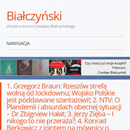
Białczyński
oficjalna strona Czesława Białczyńskiego
NAWIGACJA
Przejdź do treści
1. Grzegorz Braun: Rzeszów strefą
wolną od lockdownu; Wojsko Polskie
jest poddawane szantażowi!; 2. NTV: O
Plandemii i absurdach obecnej sytuacji
– Dr Zbigniew Hałat; 3. Jerzy Zięba – I
nikogo to nie przeraża?; 4. Konrad
Berkowicz z jointem na mównicy o