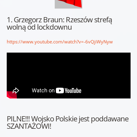
1. Grzegorz Braun: Rzeszów strefą
wolną od lockdownu
https://www.youtube.com/watch?v=-6vQjiWyNyw
PILNE!!! Wojsko Polskie jest poddawane
SZANTAŻOWI!