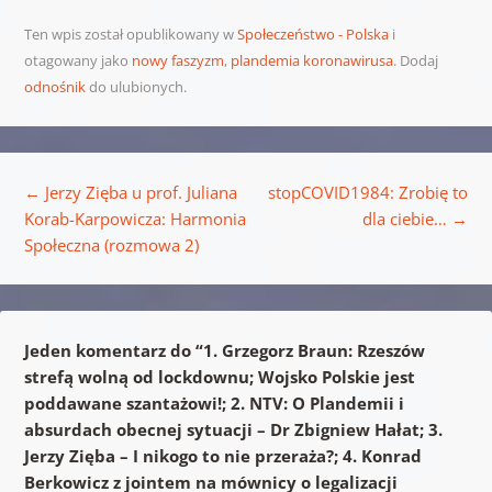
Ten wpis został opublikowany w
Społeczeństwo - Polska
i
otagowany jako
nowy faszyzm
,
plandemia koronawirusa
. Dodaj
odnośnik
do ulubionych.
Nawigacja wpisu
←
Jerzy Zięba u prof. Juliana
stopCOVID1984: Zrobię to
Korab-Karpowicza: Harmonia
dla ciebie…
→
Społeczna (rozmowa 2)
Jeden komentarz do “
1. Grzegorz Braun: Rzeszów
strefą wolną od lockdownu; Wojsko Polskie jest
poddawane szantażowi!; 2. NTV: O Plandemii i
absurdach obecnej sytuacji – Dr Zbigniew Hałat; 3.
Jerzy Zięba – I nikogo to nie przeraża?; 4. Konrad
Berkowicz z jointem na mównicy o legalizacji