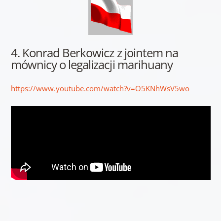
4. Konrad Berkowicz z jointem na
mównicy o legalizacji marihuany
https://www.youtube.com/watch?v=O5KNhWsV5wo