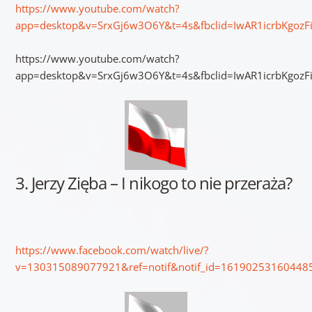
https://www.youtube.com/watch?
app=desktop&v=SrxGj6w3O6Y&t=4s&fbclid=IwAR1icrbKgoz
https://www.youtube.com/watch?
app=desktop&v=SrxGj6w3O6Y&t=4s&fbclid=IwAR1icrbKgoz
3. Jerzy Zięba – I nikogo to nie przeraża?
https://www.facebook.com/watch/live/?
v=130315089077921&ref=notif&notif_id=1619025316044853