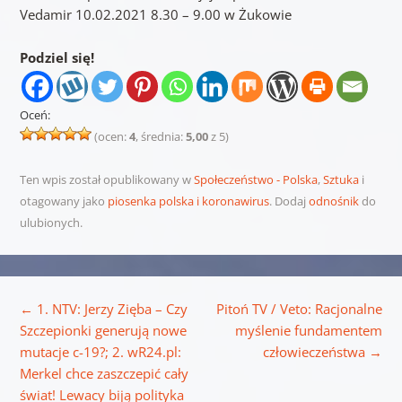
Vedamir 10.02.2021 8.30 – 9.00 w Żukowie
Podziel się!
Oceń:
(ocen:
4
, średnia:
5,00
z 5)
Ten wpis został opublikowany w
Społeczeństwo - Polska
,
Sztuka
i
otagowany jako
piosenka polska i koronawirus
. Dodaj
odnośnik
do
ulubionych.
Nawigacja wpisu
←
1. NTV: Jerzy Zięba – Czy
Pitoń TV / Veto: Racjonalne
Szczepionki generują nowe
myślenie fundamentem
mutacje c-19?; 2. wR24.pl:
człowieczeństwa
→
Merkel chce zaszczepić cały
świat! Lewacy biją polityka