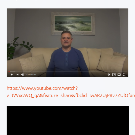
https://www.youtube.com/watch?
v=tVVxcAVQ_qA&feature=share&fbclid=IwAR2UjP8v7ZUlO