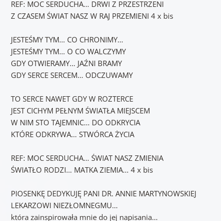
REF: MOC SERDUCHA… DRWI Z PRZESTRZENI
Z CZASEM ŚWIAT NASZ W RAJ PRZEMIENI 4 x bis
JESTEŚMY TYM… CO CHRONIMY…
JESTEŚMY TYM… O CO WALCZYMY
GDY OTWIERAMY… JAŹNI BRAMY
GDY SERCE SERCEM… ODCZUWAMY
TO SERCE NAWET GDY W ROZTERCE
JEST CICHYM PEŁNYM ŚWIATŁA MIEJSCEM
W NIM STO TAJEMNIC… DO ODKRYCIA
KTÓRE ODKRYWA… STWÓRCA ŻYCIA
REF: MOC SERDUCHA… ŚWIAT NASZ ZMIENIA
ŚWIATŁO RODZI… MATKA ZIEMIA… 4 x bis
PIOSENKĘ DEDYKUJĘ PANI DR. ANNIE MARTYNOWSKIEJ
LEKARZOWI NIEZŁOMNEGMU…
która zainspirowała mnie do jej napisania…