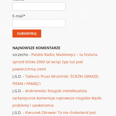
E-mail*
NAJNOWSZE KOMENTARZE
szczecho
-
Polskie Radio: Masłomęcz – tu historia
sprzed blisko 2000 lat wciąż żyje tuż pod
powierzchnią ziemi
J.G.D.
-
Tadeusz Pruss Mroziński: ŚCIEŻKI GWIAZD,
PISMA I PAMIĘCI
J.G.D.
-
Andromeda: Rosyjski intelektualista
sarkastycznie komentuje najnowsze rosyjskie klęski,
problemy i upokorzenia
J.G.D.
-
Kierunek Zdrowie: To nie cholesterol jest