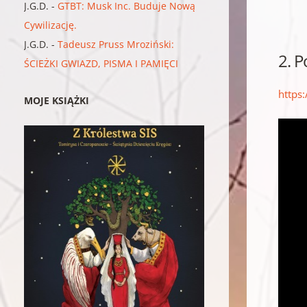
J.G.D.
-
GTBT: Musk Inc. Buduje Nową
Cywilizację.
J.G.D.
-
Tadeusz Pruss Mroziński:
2. P
ŚCIEŻKI GWIAZD, PISMA I PAMIĘCI
https
MOJE KSIĄŻKI