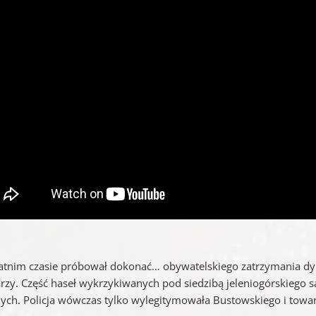
atnim czasie próbował dokonać… obywatelskiego zatrzymania dyr
arzy. Część haseł wykrzykiwanych pod siedzibą jeleniogórskiego 
nych. Policja wówczas tylko wylegitymowała Bustowskiego i towa