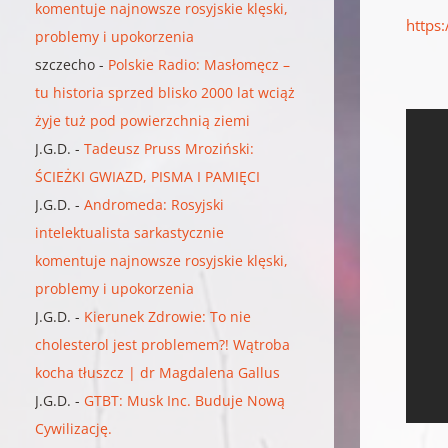
komentuje najnowsze rosyjskie klęski,
https
problemy i upokorzenia
szczecho
-
Polskie Radio: Masłomęcz –
tu historia sprzed blisko 2000 lat wciąż
żyje tuż pod powierzchnią ziemi
J.G.D.
-
Tadeusz Pruss Mroziński:
ŚCIEŻKI GWIAZD, PISMA I PAMIĘCI
J.G.D.
-
Andromeda: Rosyjski
intelektualista sarkastycznie
komentuje najnowsze rosyjskie klęski,
problemy i upokorzenia
J.G.D.
-
Kierunek Zdrowie: To nie
cholesterol jest problemem?! Wątroba
kocha tłuszcz | dr Magdalena Gallus
J.G.D.
-
GTBT: Musk Inc. Buduje Nową
Cywilizację.