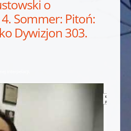
ustowski o
 4. Sommer: Pitoń:
ako Dywizjon 303.
ej interpelacji.