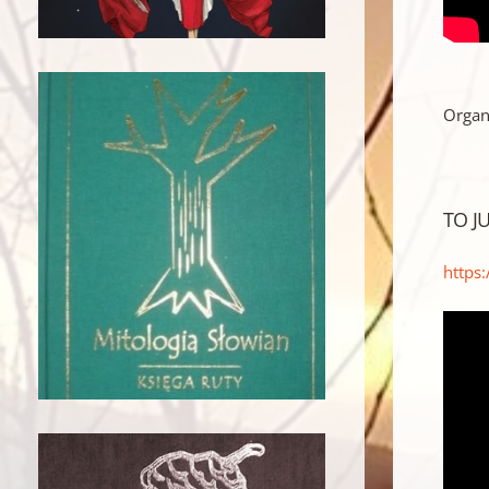
Organ
TO JU
https