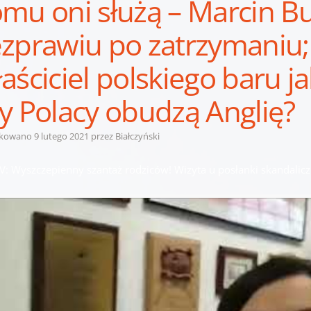
mu oni służą – Marcin B
zprawiu po zatrzymaniu;
aściciel polskiego baru j
y Polacy obudzą Anglię?
ikowano
9 lutego 2021
przez
Białczyński
V: Wyszczepienny szantaż rodziców! Wizyta u posłanki skandaliczn