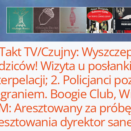
 Takt TV/Czujny: Wyszcze
dziców! Wizyta u posłanki
terpelacji; 2. Policjanci p
graniem. Boogie Club, Wr
: Aresztowany za próbę
esztowania dyrektor sane