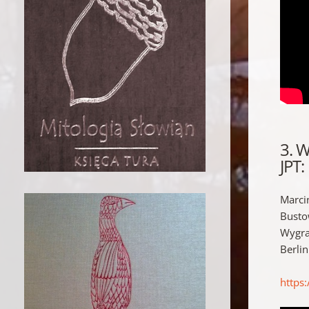
3. 
JPT
Marci
Bustow
Wygra
Berli
https