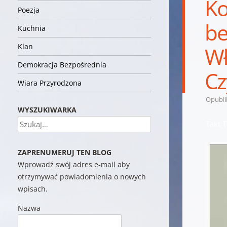
Ko
Poezja
be
Kuchnia
Klan
Wł
Demokracja Bezpośrednia
Cz
Wiara Przyrodzona
Opubl
WYSZUKIWARKA
Szukaj
Takt T
ZAPRENUMERUJ TEN BLOG
Wprowadź swój adres e-mail aby
otrzymywać powiadomienia o nowych
wpisach.
Nazwa