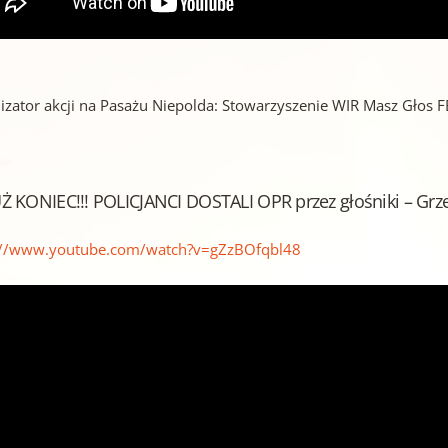
izator akcji na Pasażu Niepolda: Stowarzyszenie WIR Masz Głos 
Ż KONIEC!!! POLICJANCI DOSTALI OPR przez głośniki – Grz
://www.youtube.com/watch?v=gZzBOfqbl48