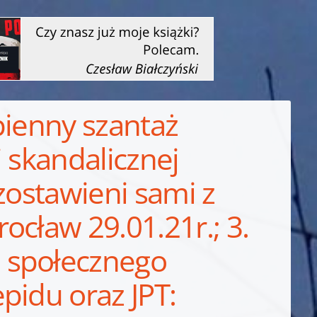
pienny szantaż
 skandalicznej
ozostawieni sami z
ocław 29.01.21r.; 3.
 społecznego
pidu oraz JPT: