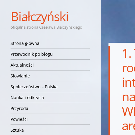
Białczyński
oficjalna strona Czesława Białczyńskiego
Nawigacja
Przejdź do treści
Strona główna
1.
Przewodnik po blogu
ro
Aktualności
Słowianie
in
Społeczeństwo – Polska
na
Nauka i odkrycia
WM
Przyroda
Powieści
ar
Sztuka