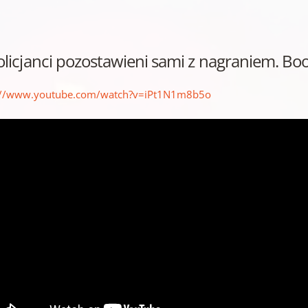
olicjanci pozostawieni sami z nagraniem. Bo
://www.youtube.com/watch?v=iPt1N1m8b5o