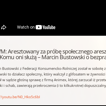
WM: Aresztowany za próbę społecznego aresz
: Komu oni służą – Marcin Bustowski o bezpr
n Bustowski z Federacji Konsumencko-Rolniczej został w sobotę 
ski to działacz społeczny, który walczył z glifosatem w żywności 
ł w sądzie głośną sprawę z firmą Animex, której zarzucał iż prze
nki i schab, zawierają przekroczenia (i to kilkukrotne) dopuszcz
://youtu.be/N0_Hko5c6bI