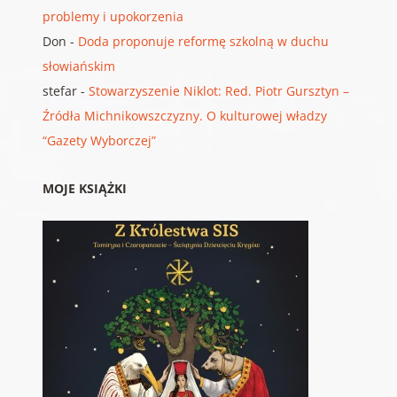
problemy i upokorzenia
Don
-
Doda proponuje reformę szkolną w duchu
słowiańskim
stefar
-
Stowarzyszenie Niklot: Red. Piotr Gursztyn –
Źródła Michnikowszczyzny. O kulturowej władzy
“Gazety Wyborczej”
MOJE KSIĄŻKI