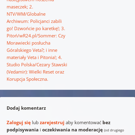
maseczek; 2.
NTV/WM/Globalne
Archiwum: Policjanci zabili
go! Dzwońcie po karetkę!; 3.
Pitoń/wR24.pl/Sommer: Czy
Morawiecki posłucha
Góralskiego Veta?; i inne
materiały Veta i Pitonia!; 4.
Studio Polska/Cezary Stawski
(Vedamir): Wielki Reset oraz
Korupcja Społeczna.
Dodaj komentarz
Zaloguj się
lub
zarejestruj
aby komentować
bez
podpisywania
i
oczekiwania na moderację
(od drugiego