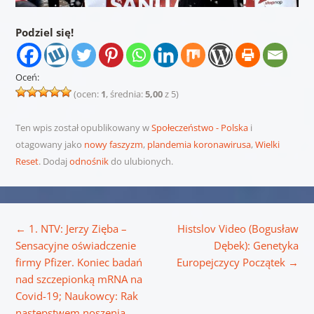
Podziel się!
Oceń:
(ocen:
1
, średnia:
5,00
z 5)
Ten wpis został opublikowany w
Społeczeństwo - Polska
i
otagowany jako
nowy faszyzm
,
plandemia koronawirusa
,
Wielki
Reset
. Dodaj
odnośnik
do ulubionych.
Nawigacja wpisu
←
1. NTV: Jerzy Zięba –
Histslov Video (Bogusław
Sensacyjne oświadczenie
Dębek): Genetyka
firmy Pfizer. Koniec badań
Europejczycy Początek
→
nad szczepionką mRNA na
Covid-19; Naukowcy: Rak
następstwem noszenia