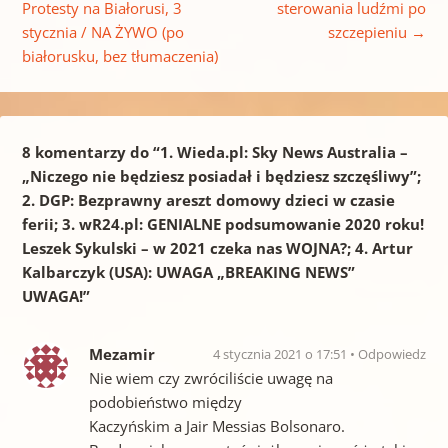
Protesty na Białorusi, 3
sterowania ludźmi po
stycznia / NA ŻYWO (po
szczepieniu
→
białorusku, bez tłumaczenia)
8 komentarzy do “
1. Wieda.pl: Sky News Australia –
„Niczego nie będziesz posiadał i będziesz szczęśliwy”;
2. DGP: Bezprawny areszt domowy dzieci w czasie
ferii; 3. wR24.pl: GENIALNE podsumowanie 2020 roku!
Leszek Sykulski – w 2021 czeka nas WOJNA?; 4. Artur
Kalbarczyk (USA): UWAGA „BREAKING NEWS”
UWAGA!
”
Mezamir
4 stycznia 2021 o 17:51
Odpowiedz
Nie wiem czy zwróciliście uwagę na
podobieństwo między
Kaczyńskim a Jair Messias Bolsonaro.