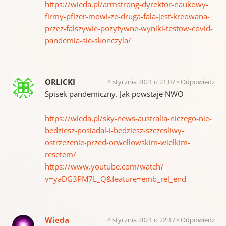
https://wieda.pl/armstrong-dyrektor-naukowy-
firmy-pfizer-mowi-ze-druga-fala-jest-kreowana-
przez-falszywie-pozytywne-wyniki-testow-covid-
pandemia-sie-skonczyla/
ORLICKI
4 stycznia 2021 o 21:07
Odpowiedz
Spisek pandemiczny. Jak powstaje NWO
https://wieda.pl/sky-news-australia-niczego-nie-
bedziesz-posiadal-i-bedziesz-szczesliwy-
ostrzezenie-przed-orwellowskim-wielkim-
resetem/
https://www.youtube.com/watch?
v=yaDG3PM7L_Q&feature=emb_rel_end
Wieda
4 stycznia 2021 o 22:17
Odpowiedz