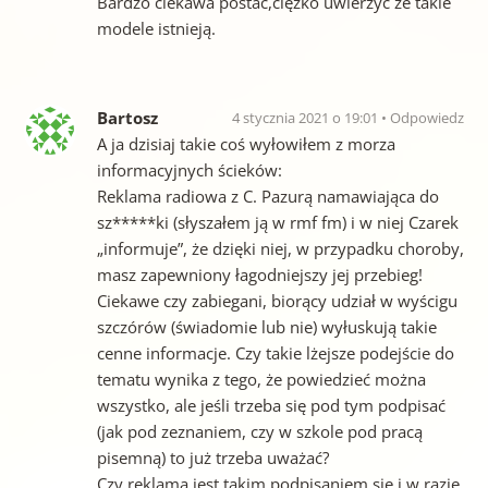
Bardzo ciekawa postać,ciężko uwierzyć że takie
modele istnieją.
Bartosz
4 stycznia 2021 o 19:01
Odpowiedz
A ja dzisiaj takie coś wyłowiłem z morza
informacyjnych ścieków:
Reklama radiowa z C. Pazurą namawiająca do
sz*****ki (słyszałem ją w rmf fm) i w niej Czarek
„informuje”, że dzięki niej, w przypadku choroby,
masz zapewniony łagodniejszy jej przebieg!
Ciekawe czy zabiegani, biorący udział w wyścigu
szczórów (świadomie lub nie) wyłuskują takie
cenne informacje. Czy takie lżejsze podejście do
tematu wynika z tego, że powiedzieć można
wszystko, ale jeśli trzeba się pod tym podpisać
(jak pod zeznaniem, czy w szkole pod pracą
pisemną) to już trzeba uważać?
Czy reklama jest takim podpisaniem się i w razie