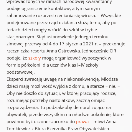
wprowadzonych w ramach narodowej kwarantanny
podaje ograniczenie kontaktów, a tym samym
zahamowanie rozprzestrzeniania się wirusa. – Wszystkie
podejmowane przez rząd działania służą temu, aby po
feriach dzieci mogły wrócić do szkół w trybie
stacjonarnym. Stąd ustanowienie jednego terminu
zimowej przerwy od 4 do 17 stycznia 2021 r. – przekonuje
rzeczniczka resortu Anna Ostrowska. Jednocześnie CIR
podaje, że
szkoły
mogą organizować wypoczynek w
formie półkolonii dla uczniów klas I–IV szkoły
podstawowej.
Eksperci zwracają uwagę na niekonsekwencję. Młodsze
dzieci mają możliwość wyjścia z domu, a starsze – nie. –
Oby nie doszło do sytuacji, w której pracujący rodzice,
rozumiejąc potrzeby nastolatków, zaczną omijać
rozporządzenia. To podziałałoby demoralizująco na
obywateli, przede wszystkim na młodsze pokolenie, które
powinno być uczone szacunku do
prawa
– mówi Anna
Tomkiewicz z Biura Rzecznika Praw Obywatelskich. I