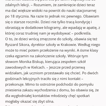
zdalnych lekcji. – Rozumiem, że zamknięcie dzieci teraz
ma dać większe widoki na powrót do nauki stacjonarnej
po 18 stycznia. Na razie to jednak nic pewnego. Obawiam
się o starsze roczniki. Dzieci nie tylko tracą kondycję i
obrastają w dodatkowe kilogramy, ale wpadają w apatię, z
której coraz trudniej nam je wydobywać – podkreśla.
O to, że dzieci wrócą zmęczone do szkoły, obawia się też
Ryszard Sikora, dyrektor szkoły w Krakowie. Według niego
może to mieć potem przełożenie na wyniki. A ósme klasy
czeka egzamin na zakończenie szkoły. Wtóruje tym
słowom Monika Biskup, kierująca zespołem szkół
zawodowych w Kielcach. – Jeszcze przed przerwą
widziałam, jak uczniom przestawało się chcieć. Po dwóch
godzinach lekcyjnych traciło się z nimi kontakt –
przekonuje. Mimo to ostrożnie podchodzi do pomysłu
zniesienia zakazu wychodzenia z domu, bo obawia się, że
dla wygłodniałej kontaktów młodzieży chęć spotkań
mogłaby okazać się zbyt silna.