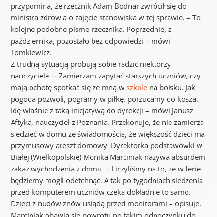
przypomina, że rzecznik Adam Bodnar zwrócił się do
ministra zdrowia o zajęcie stanowiska w tej sprawie. – To
kolejne podobne pismo rzecznika. Poprzednie, z
października, pozostało bez odpowiedzi – mówi
Tomkiewicz.
Z trudną sytuacją próbują sobie radzić niektórzy
nauczyciele. – Zamierzam zapytać starszych uczniów, czy
mają ochotę spotkać się ze mną w
szkole
na boisku. Jak
pogoda pozwoli, pogramy w piłkę, porzucamy do kosza.
Idę właśnie z taką inicjatywą do dyrekcji – mówi Janusz
Aftyka, nauczyciel z Poznania. Przekonuje, że nie zamierza
siedzieć w domu ze świadomością, że większość dzieci ma
przymusowy areszt domowy. Dyrektorka podstawówki w
Białej (Wielkopolskie) Monika Marciniak nazywa absurdem
zakaz wychodzenia z domu. – Liczyliśmy na to, że w ferie
będziemy mogli odetchnąć. A tak po tygodniach siedzenia
przed komputerem uczniów czeka dokładnie to samo.
Dzieci z nudów znów usiądą przed monitorami – opisuje.
Marciniak obawia się powrotu po takim odpoczynku do