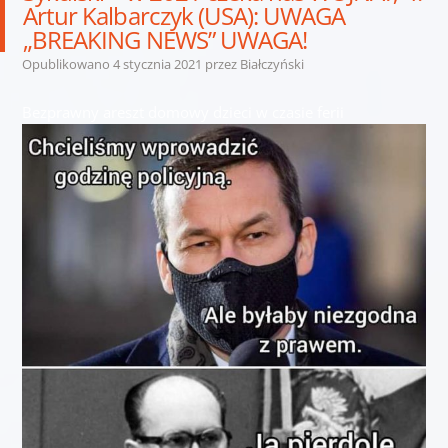
Artur Kalbarczyk (USA): UWAGA
„BREAKING NEWS” UWAGA!
Opublikowano
4 stycznia 2021
przez
Białczyński
Bezprawny areszt domowy dzieci w czasie ferii