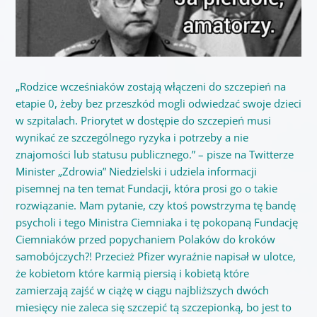
„Rodzice wcześniaków zostają włączeni do szczepień na
etapie 0, żeby bez przeszkód mogli odwiedzać swoje dzieci
w szpitalach. Priorytet w dostępie do szczepień musi
wynikać ze szczególnego ryzyka i potrzeby a nie
znajomości lub statusu publicznego.” – pisze na Twitterze
Minister „Zdrowia” Niedzielski i udziela informacji
pisemnej na ten temat Fundacji, która prosi go o takie
rozwiązanie. Mam pytanie, czy ktoś powstrzyma tę bandę
psycholi i tego Ministra Ciemniaka i tę pokopaną Fundację
Ciemniaków przed popychaniem Polaków do kroków
samobójczych?! Przecież Pfizer wyraźnie napisał w ulotce,
że kobietom które karmią piersią i kobietą które
zamierzają zajść w ciążę w ciągu najbliższych dwóch
miesięcy nie zaleca się szczepić tą szczepionką, bo jest to