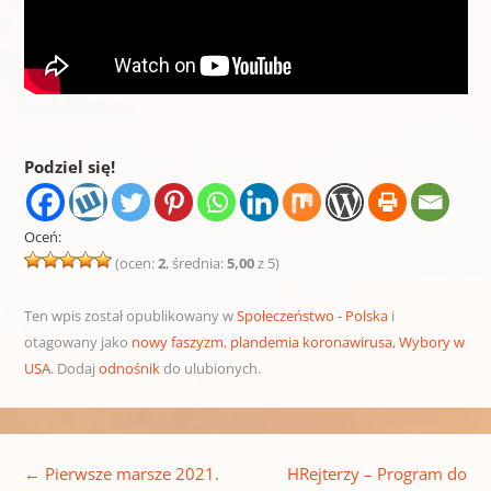
Podziel się!
Oceń:
(ocen:
2
, średnia:
5,00
z 5)
Ten wpis został opublikowany w
Społeczeństwo - Polska
i
otagowany jako
nowy faszyzm
,
plandemia koronawirusa
,
Wybory w
USA
. Dodaj
odnośnik
do ulubionych.
Nawigacja wpisu
←
Pierwsze marsze 2021.
HRejterzy – Program do