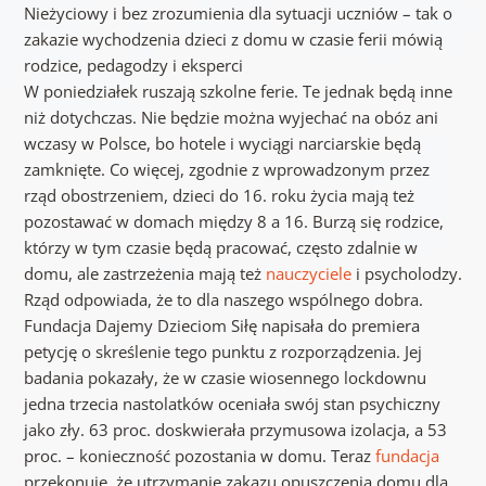
Nieżyciowy i bez zrozumienia dla sytuacji uczniów – tak o
zakazie wychodzenia dzieci z domu w czasie ferii mówią
rodzice, pedagodzy i eksperci
W poniedziałek ruszają szkolne ferie. Te jednak będą inne
niż dotychczas. Nie będzie można wyjechać na obóz ani
wczasy w Polsce, bo hotele i wyciągi narciarskie będą
zamknięte. Co więcej, zgodnie z wprowadzonym przez
rząd obostrzeniem, dzieci do 16. roku życia mają też
pozostawać w domach między 8 a 16. Burzą się rodzice,
którzy w tym czasie będą pracować, często zdalnie w
domu, ale zastrzeżenia mają też
nauczyciele
i psycholodzy.
Rząd odpowiada, że to dla naszego wspólnego dobra.
Fundacja Dajemy Dzieciom Siłę napisała do premiera
petycję o skreślenie tego punktu z rozporządzenia. Jej
badania pokazały, że w czasie wiosennego lockdownu
jedna trzecia nastolatków oceniała swój stan psychiczny
jako zły. 63 proc. doskwierała przymusowa izolacja, a 53
proc. – konieczność pozostania w domu. Teraz
fundacja
przekonuje, że utrzymanie zakazu opuszczenia domu dla