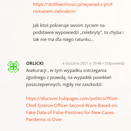
https://stolikwolnosci.pl/wywiad-z-prof-
romanem-zielinskim/
Jak ktoś pokieruje swoim życiem na
podstawie wypowiedzi „celebryty”, to chyba i
tak nie ma dla niego ratunku…
ORLICKI
4 stycznia 2021 o 19:48
Odpowiedz
Asekuracji , w tym wypadku ostrzegania
zgodnego z prawdą, na wypadek powikłań
poszczepiennych, nigdy nie zaszkodzi:
https://discover.hubpages.com/politics/Pfizer-
Chief-Science-Officer-Second-Wave-Based-on-
Fake-Data-of-False-Positives-for-New-Cases-
Pandemic-is-Over