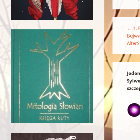
Nawigacja w
←
1. 
Bujwał
Alter
Jeden
Sylwe
szcze