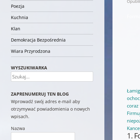
Opubl
Poezja
Forma
Kuchnia
Klan
Demokracja Bezpośrednia
Wiara Przyrodzona
WYSZUKIWARKA
Szukaj
Łamig
ZAPRENUMERUJ TEN BLOG
ochoc
Wprowadź swój adres e-mail aby
coraz
otrzymywać powiadomienia o nowych
Firmuj
wpisach.
niepo
Kance
Nazwa
1. F