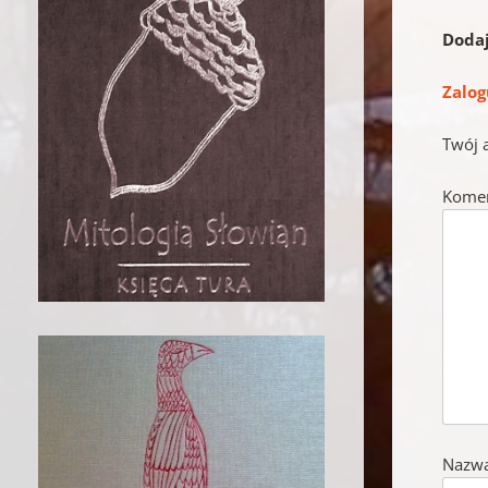
Doda
Zalog
Twój 
Kome
Nazw