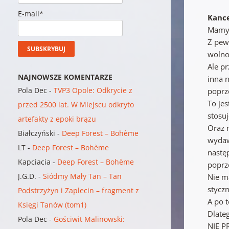
E-mail*
Kanc
Mamy 
Z pew
wolno
Ale p
NAJNOWSZE KOMENTARZE
inna 
Pola Dec
-
TVP3 Opole: Odkrycie z
poprze
To je
przed 2500 lat. W Miejscu odkryto
stosuj
artefakty z epoki brązu
Oraz 
Białczyński
-
Deep Forest – Bohème
wydaw
LT
-
Deep Forest – Bohème
nastę
Kapciacia
-
Deep Forest – Bohème
poprze
J.G.D.
-
Siódmy Mały Tan – Tan
Nie m
styczn
Podstrzyżyn i Zaplecin – fragment z
A po t
Księgi Tanów (tom1)
Dlate
Pola Dec
-
Gościwit Malinowski:
NIE P