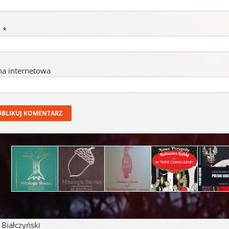
l
*
na internetowa
iałczyński