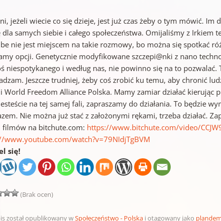
i, jeżeli wiecie co się dzieje, jest już czas żeby o tym mówić. I
ę dla samych siebie i całego społeczeństwa. Omijaliśmy z Irkiem t
be nie jest miejscem na takie rozmowy, bo można się spotkać ró
amy opcji. Genetycznie modyfikowane szczepi@nki z nano technol
oś niespotykanego i według nas, nie powinno się na to pozwalać. To
adzam. Jeszcze trudniej, żeby coś zrobić ku temu, aby chronić lu
i World Freedom Alliance Polska. Mamy zamiar działać kierując prz
 jesteście na tej samej fali, zapraszamy do działania. To będzie w
azem. Nie można już stać z założonymi rękami, trzeba działać. Z
j filmów na bitchute.com:
https://www.bitchute.com/video/CCJ
://www.youtube.com/watch?v=79NIdjTgBVM
l się!
(Brak ocen)
is został opublikowany w
Społeczeństwo - Polska
i otagowany jako
plandem