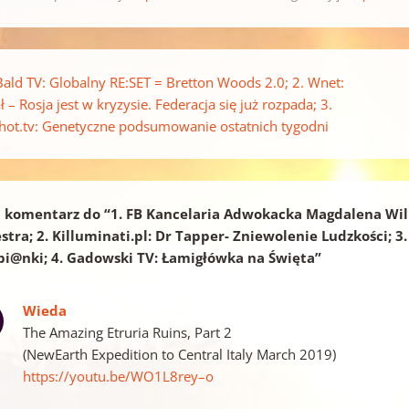
pisu
Bald TV: Globalny RE:SET = Bretton Woods 2.0; 2. Wnet:
 – Rosja jest w kryzysie. Federacja się już rozpada; 3.
Shot.tv: Genetyczne podsumowanie ostatnich tygodni
 komentarz do “
1. FB Kancelaria Adwokacka Magdalena Wil
stra; 2. Killuminati.pl: Dr Tapper- Zniewolenie Ludzkości;
pi@nki; 4. Gadowski TV: Łamigłówka na Święta
”
Wieda
The Amazing Etruria Ruins, Part 2
(NewEarth Expedition to Central Italy March 2019)
https://youtu.be/WO1L8rey–o