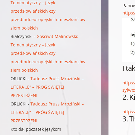
Temematyczny – język
Panow
przedsłowiańskich czy
https
przedindoeuropejskich mieszkańców
ziem polskich
Białczyński
-
Gościwit Malinowski:
Temematyczny – język
przedsłowiańskich czy
przedindoeuropejskich mieszkańców
I ta
ziem polskich
ORLICKI
-
Tadeusz Pruss Mroziński –
https
LITERA „E” – PRÓG ŚWIĘTEJ
sylwe
2. K
PRZESTRZENI
ORLICKI
-
Tadeusz Pruss Mroziński –
https
LITERA „E” – PRÓG ŚWIĘTEJ
3. 
PRZESTRZENI
Kto dał początek językom