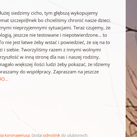
m dłużej siedzimy cicho, tym głębszą wykopujemy
emat szczepi@nek bo chcieliśmy chronić nasze dzieci.
żnymi nieprzyjemnymi sytuacjami. Teraz czujemy, że
ogią, jeszcze nie testowane i niepotwierdzone… to
 nie jest łatwe żeby wstać i powiedzieć, że się na to
dzi i siebie. Tworzyliśmy razem z innymi wolnymi
yszłość w inną stronę dla nas i naszej rodziny.
ymagało większej ilości ludzi żeby pokazać, że idziemy
apraszamy do współpracy. Zapraszam na jeszcze
W9O…
ia koronawirusa
. Dodaj
odnośnik
do ulubionych.