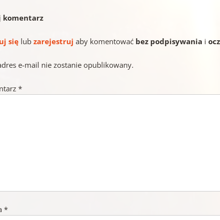
j komentarz
uj się
lub
zarejestruj
aby komentować
bez podpisywania
i
oc
adres e-mail nie zostanie opublikowany.
ntarz
*
a
*