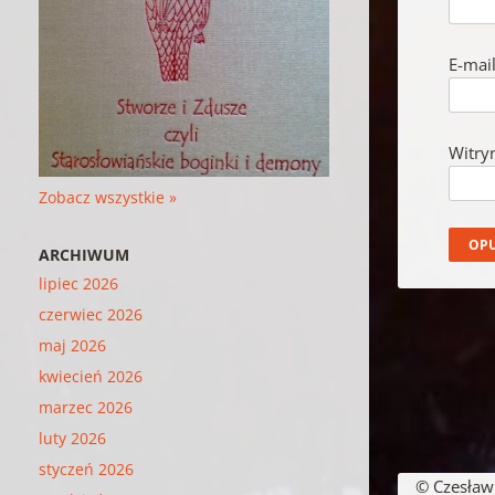
E-mai
Witry
Zobacz wszystkie »
ARCHIWUM
lipiec 2026
czerwiec 2026
maj 2026
kwiecień 2026
marzec 2026
luty 2026
styczeń 2026
© Czesław B