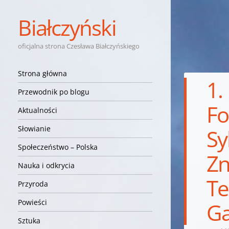
Białczyński
oficjalna strona Czesława Białczyńskiego
Nawigacja
Przejdź do treści
Strona główna
1.
Przewodnik po blogu
Fo
Aktualności
Słowianie
Sy
Społeczeństwo – Polska
Zn
Nauka i odkrycia
Te
Przyroda
Powieści
Ga
Sztuka