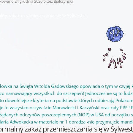
ikowano
24 grudnia 2020
przez
Białczyński
lny zakaz przemieszczania się w Sylwestra
łówka na Święta Witolda Gadowskiego opowiada o tym w czyjej ki
zo namawiający wszystkich do szczepień! Jednocześnie są to ludz
 to dowolniejsze kryteria na podstawie których odbierają Polak
e to wszystko oczywiście Morawiecki i Kaczyński oraz cały PIS!!!
żądanych odczynów poszczepiennych (NOP) w USA od początku s
laria Adwokacka w materiale nr 1 doradza -nie przyjmujcie mand
ormalny zakaz przemieszczania się w Sylwes