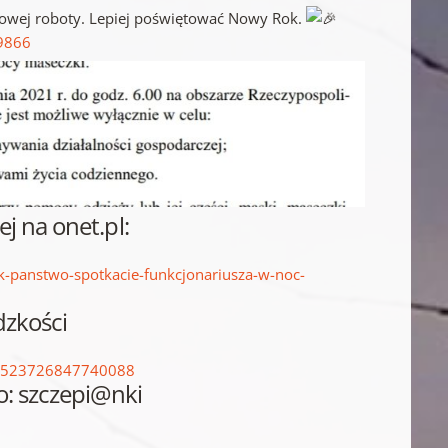
kowej roboty. Lepiej poświętować Nowy Rok.
9866
j na onet.pl:
k-panstwo-spotkacie-funkcjonariusza-w-noc-
dzkości
d=523726847740088
: szczepi@nki