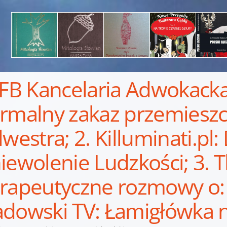
 FB Kancelaria Adwokack
rmalny zakaz przemieszc
lwestra; 2. Killuminati.pl:
iewolenie Ludzkości; 3.
rapeutyczne rozmowy o: 
dowski TV: Łamigłówka n