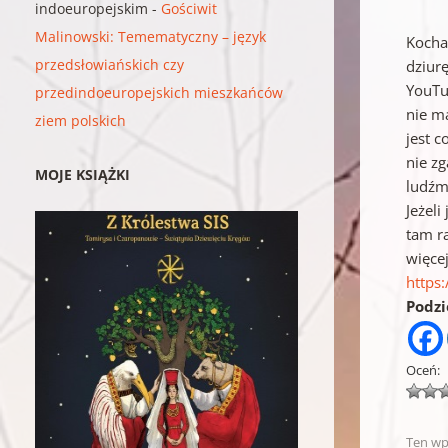
indoeuropejskim
-
Gościwit
Malinowski: Temematyczny – język
Kochan
przedsłowiańskich czy
dziur
YouTu
przedindoeuropejskich mieszkańców
nie m
ziem polskich
jest c
nie zg
MOJE KSIĄŻKI
ludźm
Jeżeli
tam r
więce
https
Podzie
Oceń:
Ten wp