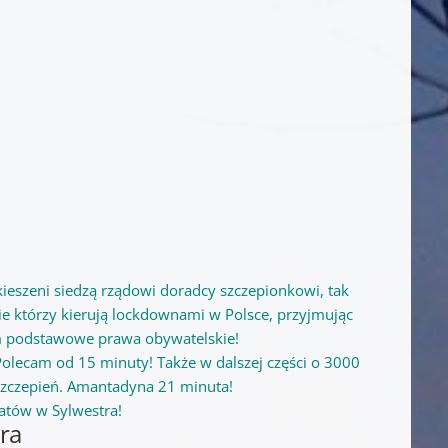
eszeni siedzą rządowi doradcy szczepionkowi, tak
ie którzy kierują lockdownami w Polsce, przyjmując
om podstawowe prawa obywatelskie!
 Polecam od 15 minuty! Także w dalszej części o 3000
zczepień. Amantadyna 21 minuta!
atów w Sylwestra!
tra