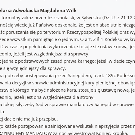
elaria Adwokacka Magdalena Wilk
formalny zakaz przemieszczania się w Sylwestra (Dz. U. z 21.12.
nością wiecie już Państwo doskonale, że jest on absolutnie niezg
ść poruszania się po terytorium Rzeczypospolitej Polskiej oraz w
rzede wszystkim pamiętajcie o jednym. O art. 2 § 1 Kodeksu wykro
niż w czasie popełnienia wykroczenia, stosuje się ustawę nową, 
dnio, jeżeli jest względniejsza dla sprawcy.
st jedna z podstawowych zasad prawa karnego: jeżeli w dacie czyn
e się względniejszy dla sprawcy.
na potrzeby postępowania przed Sanepidem, o art. 189c Kodeksu 
ania decyzji w sprawie administracyjnej kary pieniężnej obowiąz
pstwie którego ma być nałożona kara, stosuje się ustawę nową, 
dnio, jeżeli jest ona względniejsza dla strony.
a takiej siły, żeby Sąd w sprawie mandatu czy Sanepid w sprawie 
ia.
ej dacie nie ma już przepisu.
go każde postępowanie zainicjowane wskutek nieprzyjęcia przez
RZYJMUJEMY MANDATÓW za noc Sylwestrową! Koniec, kropka.