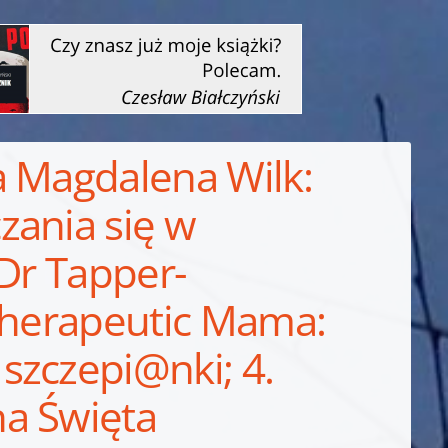
a Magdalena Wilk:
zania się w
 Dr Tapper-
 Therapeutic Mama:
szczepi@nki; 4.
a Święta