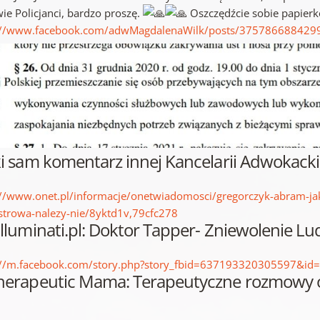
ie Policjanci, bardzo proszę.
Oszczędźcie sobie papier
://www.facebook.com/adwMagdalenaWilk/posts/375786688429
ki sam komentarz innej Kancelarii Adwokackie
://www.onet.pl/informacje/onetwiadomosci/gregorczyk-abram-ja
strowa-nalezy-nie/8yktd1v,79cfc278
illuminati.pl: Doktor Tapper- Zniewolenie Lu
://m.facebook.com/story.php?story_fbid=637193320305597&i
Therapeutic Mama: Terapeutyczne rozmowy o