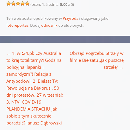
(ocen:
1
, średnia:
5,00
z 5)
Ten wpis został opublikowany w
Przyroda
i otagowany jako
fotoreportaż
. Dodaj
odnośnik
do ulubionych.
Nawigacja wpisu
←
1. wR24.pl: Czy Australia
Obrzęd Pogrzebu Strzały w
to kraj totalitarny?! Godzina
filmie Biełsatu „Jak puszczę
policyjna, łapanki i
strzałę”
→
zamordyzm?! Relacja z
Antypodów!; 2. Biełsat TV:
Rewolucja na Białorusi. 50
dni protestów. 27 września!;
3. NTV: COVID-19
PLANDEMIA STRACHU Jak
sobie z tym skutecznie
poradzić? Janusz Dąbrowski