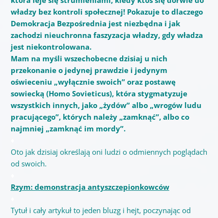
władzy bez kontroli społecznej! Pokazuje to dlaczego
Demokracja Bezpośrednia jest niezbędna i jak
zachodzi nieuchronna faszyzacja władzy, gdy władza
jest niekontrolowana.
Mam na myśli wszechobecne dzisiaj u nich
przekonanie o jedynej prawdzie i jedynym
oświeceniu „wyłącznie swoich” oraz postawę
sowiecką (Homo Sovieticus), która stygmatyzuje
wszystkich innych, jako „żydów” albo „wrogów ludu
pracującego”, których należy „zamknąć”, albo co
najmniej „zamknąć im mordy”.
♦
Oto jak dzisiaj określają oni ludzi o odmiennych poglądach
od swoich.
♦
Rzym: demonstracja antyszczepionkowców
♦
Tytuł i cały artykuł to jeden bluzg i hejt, poczynając od