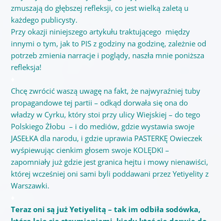
zmuszają do głębszej refleksji, co jest wielką zaletą u
każdego publicysty.
Przy okazji niniejszego artykułu traktującego między
innymi o tym, jak to PIS
z godziny na godzinę, zależnie od
potrzeb
zmienia narracje i poglądy, naszła mnie poniższa
refleksja!
♦
Chcę zwrócić waszą uwagę na fakt, że najwyraźniej tuby
propagandowe tej partii – odkąd dorwała się ona do
władzy w Cyrku, który stoi przy ulicy Wiejskiej – do tego
Polskiego Żłobu – i do mediów, gdzie wystawia swoje
JASEŁKA dla narodu, i gdzie uprawia PASTERKĘ Owieczek
wyśpiewując cienkim głosem swoje KOLĘDKI –
zapomniały już gdzie jest granica hejtu i mowy nienawiści,
której wcześniej oni sami byli poddawani przez Yetiyelity z
Warszawki.
♦
Teraz oni są już Yetiyelitą – tak im odbiła sodówka,
która leje się strumieniami, kiedy ktoś się dorwie do