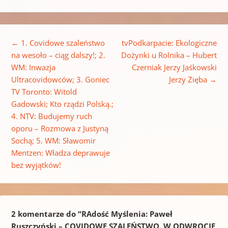
Nawigacja wpisu
←
1. Covidowe szaleństwo
tvPodkarpacie: Ekologiczne
na wesoło – ciąg dalszy!; 2.
Dożynki u Rolnika – Hubert
WM: Inwazja
Czerniak Jerzy Jaśkowski
Ultracovidowców; 3. Goniec
Jerzy Zięba
→
TV Toronto: Witold
Gadowski; Kto rządzi Polską.;
4. NTV: Budujemy ruch
oporu – Rozmowa z Justyną
Sochą; 5. WM: Sławomir
Mentzen: Władza deprawuje
bez wyjątków!
2 komentarze do “
RAdość Myślenia: Paweł
Ruszczyński – COVIDOWE SZALEŃSTWO. W ODWROCIE