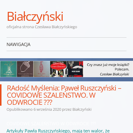
Białczyński
oficjalna strona Czesława Białczyńskiego
NAWIGACJA
Przejdź do treści
RAdość Myślenia: Paweł Ruszczyński –
COVIDOWE SZALEŃSTWO. W
ODWROCIE ???
Opublikowano
6 września 2020
przez
Białczyński
COVIDOWE SZALEŃSTWO W ODWROCIE ???
Artykuły Pawła Ruszczyńskiego, mają ten walor, że