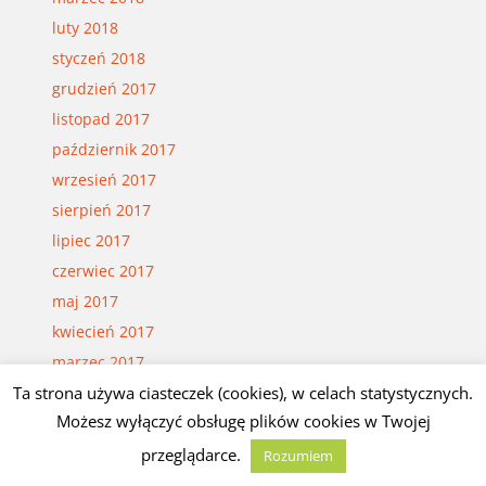
luty 2018
styczeń 2018
grudzień 2017
listopad 2017
październik 2017
wrzesień 2017
sierpień 2017
lipiec 2017
czerwiec 2017
maj 2017
kwiecień 2017
marzec 2017
Ta strona używa ciasteczek (cookies), w celach statystycznych.
luty 2017
Możesz wyłączyć obsługę plików cookies w Twojej
styczeń 2017
grudzień 2016
przeglądarce.
Rozumiem
listopad 2016