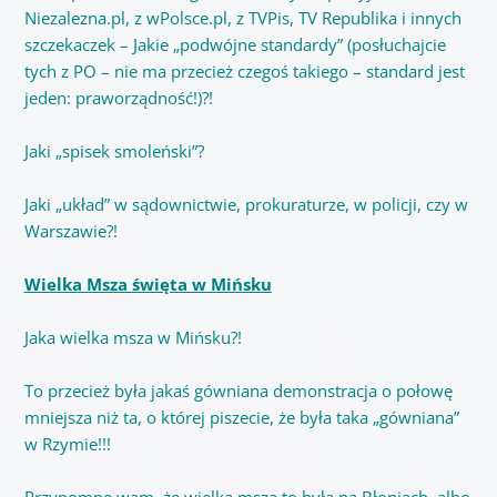
Niezalezna.pl, z wPolsce.pl, z TVPis, TV Republika i innych
szczekaczek – Jakie „podwójne standardy” (posłuchajcie
tych z PO – nie ma przecież czegoś takiego – standard jest
jeden: praworządność!)?!
Jaki „spisek smoleński”?
Jaki „układ” w sądownictwie, prokuraturze, w policji, czy w
Warszawie?!
Wielka Msza święta w Mińsku
Jaka wielka msza w Mińsku?!
To przecież była jakaś gówniana demonstracja o połowę
mniejsza niż ta, o której piszecie, że była taka „gówniana”
w Rzymie!!!
Przypomnę wam, że wielka msza to była na Błoniach, albo