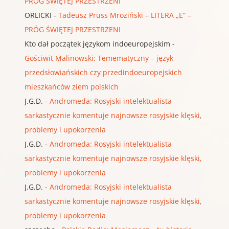
PRÓG ŚWIĘTEJ PRZESTRZENI
ORLICKI
-
Tadeusz Pruss Mroziński – LITERA „E” –
PRÓG ŚWIĘTEJ PRZESTRZENI
Kto dał początek językom indoeuropejskim
-
Gościwit Malinowski: Temematyczny – język
przedsłowiańskich czy przedindoeuropejskich
mieszkańców ziem polskich
J.G.D.
-
Andromeda: Rosyjski intelektualista
sarkastycznie komentuje najnowsze rosyjskie klęski,
problemy i upokorzenia
J.G.D.
-
Andromeda: Rosyjski intelektualista
sarkastycznie komentuje najnowsze rosyjskie klęski,
problemy i upokorzenia
J.G.D.
-
Andromeda: Rosyjski intelektualista
sarkastycznie komentuje najnowsze rosyjskie klęski,
problemy i upokorzenia