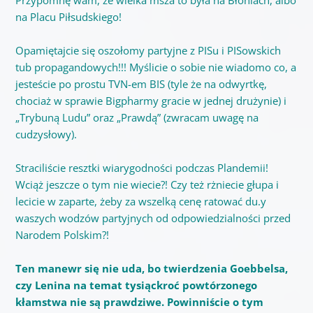
na Placu Piłsudskiego!
Opamiętajcie się oszołomy partyjne z PISu i PISowskich
tub propagandowych!!! Myślicie o sobie nie wiadomo co, a
jesteście po prostu TVN-em BIS (tyle że na odwyrtkę,
chociaż w sprawie Bigpharmy gracie w jednej drużynie) i
„Trybuną Ludu” oraz „Prawdą” (zwracam uwagę na
cudzysłowy).
Straciliście resztki wiarygodności podczas Plandemii!
Wciąż jeszcze o tym nie wiecie?! Czy też rżniecie głupa i
lecicie w zaparte, żeby za wszelką cenę ratować du.y
waszych wodzów partyjnych od odpowiedzialności przed
Narodem Polskim?!
Ten manewr się nie uda, bo twierdzenia Goebbelsa,
czy Lenina na temat tysiąckroć powtórzonego
kłamstwa nie są prawdziwe. Powinniście o tym