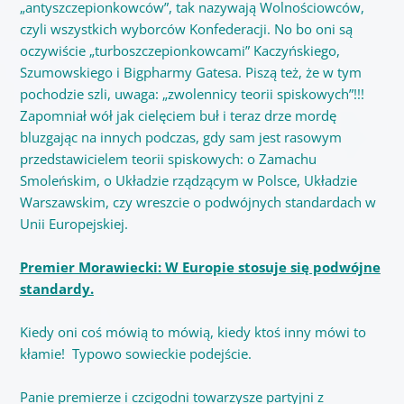
„antyszczepionkowców”, tak nazywają Wolnościowców,
czyli wszystkich wyborców Konfederacji. No bo oni są
oczywiście „turboszczepionkowcami” Kaczyńskiego,
Szumowskiego i Bigpharmy Gatesa. Piszą też, że w tym
pochodzie szli, uwaga: „zwolennicy teorii spiskowych”!!!
Zapomniał wół jak cielęciem buł i teraz drze mordę
bluzgając na innych podczas, gdy sam jest rasowym
przedstawicielem teorii spiskowych: o Zamachu
Smoleńskim, o Układzie rządzącym w Polsce, Układzie
Warszawskim, czy wreszcie o podwójnych standardach w
Unii Europejskiej.
Premier Morawiecki: W Europie stosuje się podwójne
standardy.
Kiedy oni coś mówią to mówią, kiedy ktoś inny mówi to
kłamie! Typowo sowieckie podejście.
Panie premierze i czcigodni towarzysze partyjni z