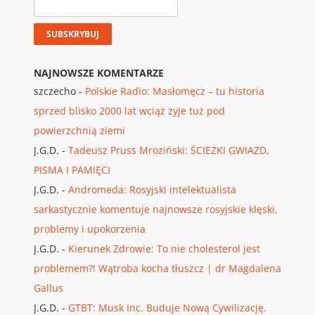
NAJNOWSZE KOMENTARZE
szczecho
-
Polskie Radio: Masłomęcz – tu historia
sprzed blisko 2000 lat wciąż żyje tuż pod
powierzchnią ziemi
J.G.D.
-
Tadeusz Pruss Mroziński: ŚCIEŻKI GWIAZD,
PISMA I PAMIĘCI
J.G.D.
-
Andromeda: Rosyjski intelektualista
sarkastycznie komentuje najnowsze rosyjskie klęski,
problemy i upokorzenia
J.G.D.
-
Kierunek Zdrowie: To nie cholesterol jest
problemem?! Wątroba kocha tłuszcz | dr Magdalena
Gallus
J.G.D.
-
GTBT: Musk Inc. Buduje Nową Cywilizację.