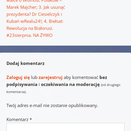
walce o Wolność Polaków –
Marek Majcher; 3. Jak usunąć
prezydenta? Dr Ciesielczyk i
Kubań wRealu24!; 4. Biełsat:
Rewolucja na Białorusi.
#23sierpnia. NA ŻYWO
Dodaj komentarz
Zaloguj się
lub
zarejestruj
aby komentować
bez
podpisywania
i
oczekiwania na moderację
(od drugiego
.
komentarza)
Twój adres e-mail nie zostanie opublikowany.
Komentarz
*