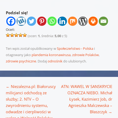
Podziel się!
Oceń:
(ocen:
1
, średnia:
5,00
z 5)
Ten wpis został opublikowany w
Społeczeństwo - Polska
i
otagowany jako
plandemia koronawirusa
,
zdrowie Polaków
,
zdrowie psychiczne
. Dodaj
odnośnik
do ulubionych.
Nawigacja wpisu
←
Niezalezna.pl: Białoruscy
ATN: WAWEL W SANSKRYCIE
milicjanci odchodzą ze
OZNACZA NIEBO. Michał
służby; 2. NTV – O
Łysek, Kazimierz Job, dr
zwyrodnieniu systemu,
Agnieszka Malczewska –
odwadze i cierpliwości w
Błaszczyk
→