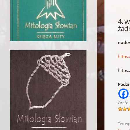
4. 
żadn
nades
https
https
Podzie
Oceń:
Ten wp