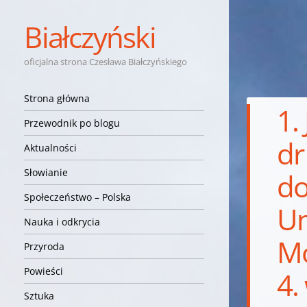
Białczyński
oficjalna strona Czesława Białczyńskiego
Nawigacja
Przejdź do treści
Strona główna
1.
Przewodnik po blogu
dr
Aktualności
Słowianie
do
Społeczeństwo – Polska
Um
Nauka i odkrycia
Mo
Przyroda
Powieści
4.
Sztuka