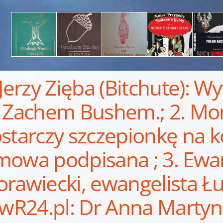
 Jerzy Zięba (Bitchute): W
 Zachem Bushem.; 2. Mon
starczy szczepionkę na 
owa podpisana ; 3. Ewan
rawiecki, ewangelista Ł
 wR24.pl: Dr Anna Marty