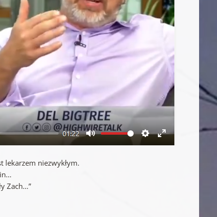
st lekarzem niezwykłym.
zin…
ały Zach…”