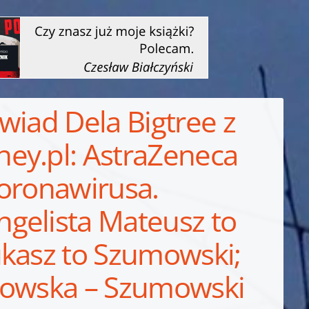
ywiad Dela Bigtree z
ey.pl: AstraZeneca
koronawirusa.
gelista Mateusz to
ukasz to Szumowski;
nowska – Szumowski