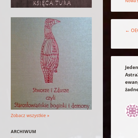
Nowa 
Nawigacja w
←
OEC
Jeden
Astra
ewang
żadne
Zobacz wszystkie »
ARCHIWUM