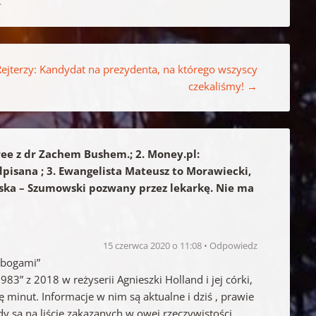
.
ejterzy: Kandydat na prezydenta, na którego wszyscy
czekaliśmy!
→
tree z dr Zachem Bushem.; 2. Money.pl:
isana ; 3. Ewangelista Mateusz to Morawiecki,
ska – Szumowski pozwany przez lekarkę. Nie ma
15 czerwca 2020 o 11:08
Odpowiedz
 bogami”
„1983” z 2018 w reżyserii Agnieszki Holland i jej córki,
 minut. Informacje w nim są aktualne i dziś , prawie
y są na liście zakazanych w owej rzeczywistości.