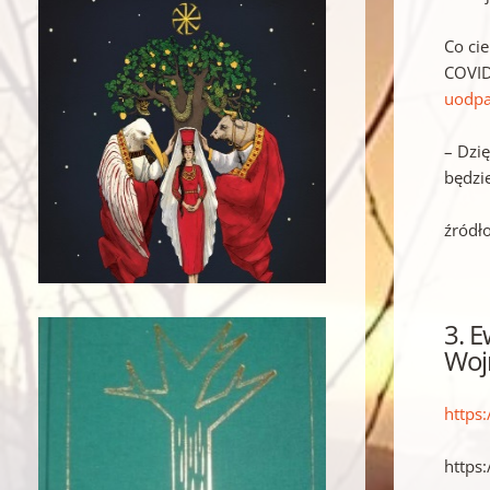
Co ci
COVID
uodpa
– Dzi
będzi
źródł
3.
E
Woj
https
https