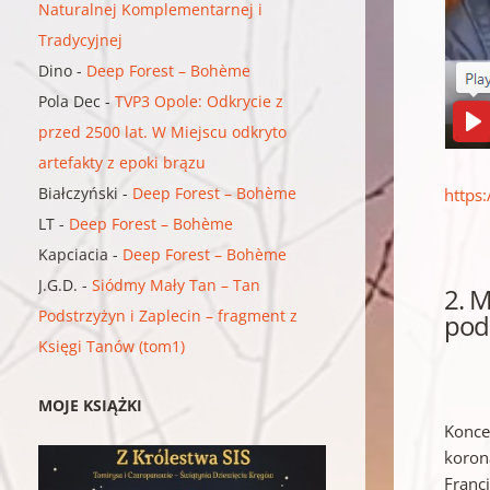
Naturalnej Komplementarnej i
Tradycyjnej
Dino
-
Deep Forest – Bohème
Pola Dec
-
TVP3 Opole: Odkrycie z
przed 2500 lat. W Miejscu odkryto
artefakty z epoki brązu
Białczyński
-
Deep Forest – Bohème
https
LT
-
Deep Forest – Bohème
Kapciacia
-
Deep Forest – Bohème
J.G.D.
-
Siódmy Mały Tan – Tan
2. 
Podstrzyżyn i Zaplecin – fragment z
pod
Księgi Tanów (tom1)
MOJE KSIĄŻKI
Konce
koron
Franc