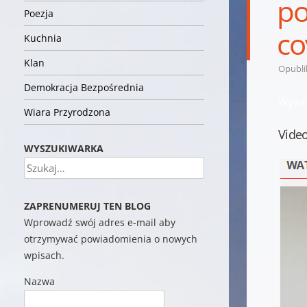
po
Poezja
co
Kuchnia
Klan
Opubl
Demokracja Bezpośrednia
Wywia
Wiara Przyrodzona
Video
WYSZUKIWARKA
Szukaj
ZAPRENUMERUJ TEN BLOG
Wprowadź swój adres e-mail aby
otrzymywać powiadomienia o nowych
wpisach.
Nazwa