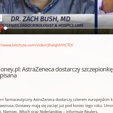
://www.bitchute.com/video/JfueqhHYtCTD/
Money.pl: AstraZeneca dostarczy szczepion
pisana
rn farmaceutyczny AstraZeneca dostarczy czterem europejskim 
awirusa. Dostawy mają się zacząć już pod koniec tego roku. Um
ji, Niemiec, Włoch oraz Niderlandów – informuje Reuters.