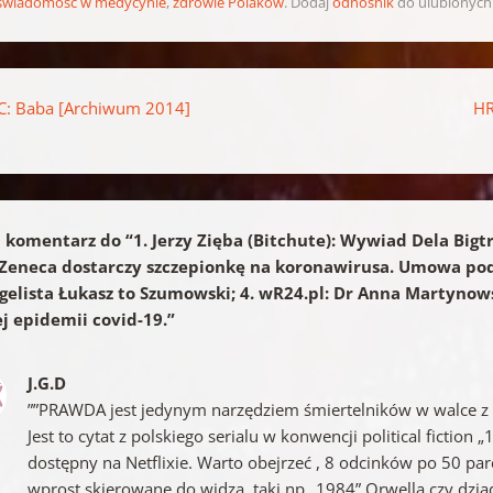
świadomość w medycynie
,
zdrowie Polaków
. Dodaj
odnośnik
do ulubionych
pisu
: Baba [Archiwum 2014]
HR
 komentarz do “
1. Jerzy Zięba (Bitchute): Wywiad Dela Big
Zeneca dostarczy szczepionkę na koronawirusa. Umowa podp
elista Łukasz to Szumowski; 4. wR24.pl: Dr Anna Martynow
j epidemii covid-19.
”
J.G.D
””PRAWDA jest jedynym narzędziem śmiertelników w walce z
Jest to cytat z polskiego serialu w konwencji political fiction 
dostępny na Netflixie. Warto obejrzeć , 8 odcinków po 50 parę
wprost skierowane do widza, taki np „1984” Orwella czy dziad