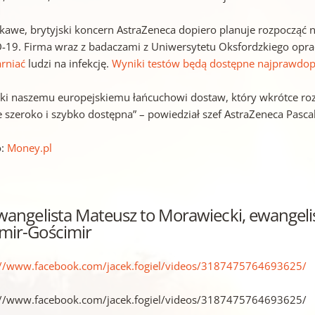
ekawe, brytyjski koncern AstraZeneca dopiero planuje rozpocząć 
-19. Firma wraz z badaczami z Uniwersytetu Oksfordzkiego opr
rniać
ludzi na infekcję.
Wyniki testów będą dostępne najprawdop
ęki naszemu europejskiemu łańcuchowi dostaw, który wkrótce ro
e szeroko i szybko dostępna” – powiedział szef AstraZeneca Pasca
o:
Money.pl
wangelista Mateusz to Morawiecki, ewangeli
mir-Gościmir
://www.facebook.com/jacek.fogiel/videos/3187475764693625/
://www.facebook.com/jacek.fogiel/videos/3187475764693625/