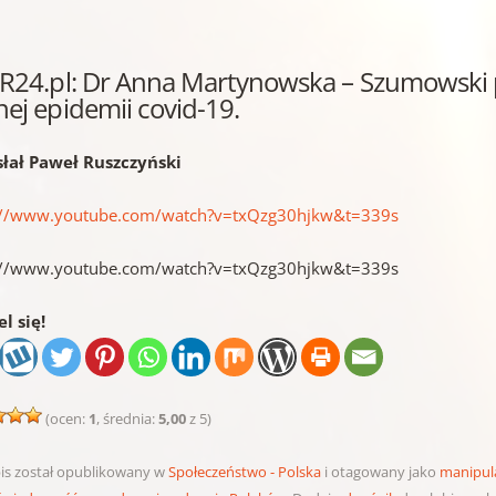
wR24.pl: Dr Anna Martynowska – Szumowski 
ej epidemii covid-19.
łał Paweł Ruszczyński
://www.youtube.com/watch?v=txQzg30hjkw&t=339s
://www.youtube.com/watch?v=txQzg30hjkw&t=339s
l się!
(ocen:
1
, średnia:
5,00
z 5)
is został opublikowany w
Społeczeństwo - Polska
i otagowany jako
manipul