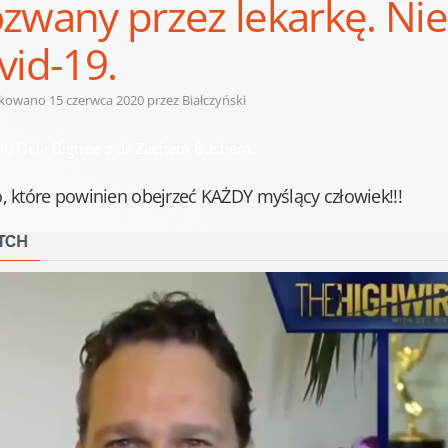
zwany przez lekarkę. Ni
vid-19.
ikowano
15 czerwca 2020
przez
Białczyński
d Dela Bigtree z dr Zachem Bushem.
, które powinien obejrzeć KAŻDY myślący człowiek!!!