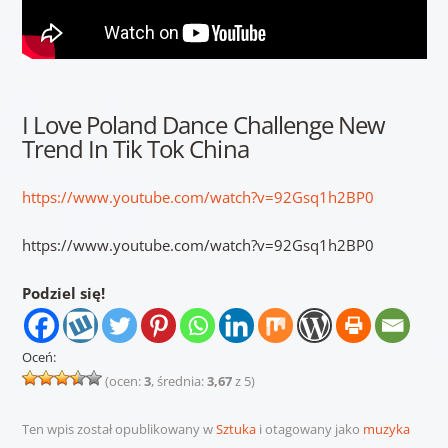
I Love Poland Dance Challenge New
Trend In Tik Tok China
https://www.youtube.com/watch?v=92Gsq1h2BP0
https://www.youtube.com/watch?v=92Gsq1h2BP0
Podziel się!
Oceń:
(ocen:
3
, średnia:
3,67
z 5)
Ten wpis został opublikowany w
Sztuka
i otagowany jako
muzyka