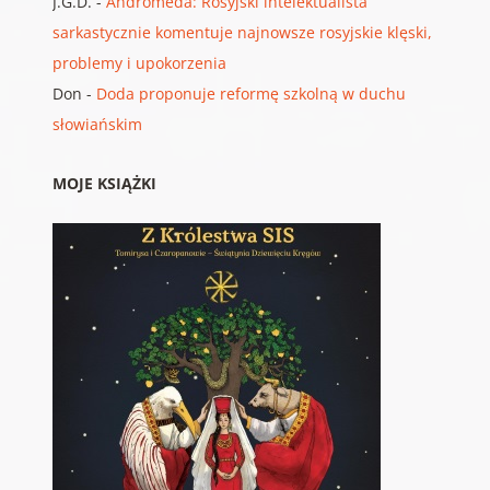
J.G.D.
-
Andromeda: Rosyjski intelektualista
sarkastycznie komentuje najnowsze rosyjskie klęski,
problemy i upokorzenia
Don
-
Doda proponuje reformę szkolną w duchu
słowiańskim
MOJE KSIĄŻKI