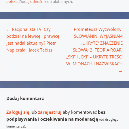
polska
. Dodaj
odnośnik
do ulubionych.
Nawigacja wpisu
←
Racjonalista TV: Czy
Prometeusz Wyzwolony:
podział na lewicę i prawicę
SŁOWIANIN: WYJAŚNIAM
jest nadal aktualny? Piotr
„UKRYTE” ZNACZENIE
Napierała i Jacek Tabisz
SŁOWA; 2. TEORIA ROAR!
„SKI” I „CKI” – UKRYTE TREŚCI
W IMIONACH I NAZWISKACH
→
Dodaj komentarz
Zaloguj się
lub
zarejestruj
aby komentować
bez
podpisywania
i
oczekiwania na moderację
(od drugiego
.
komentarza)