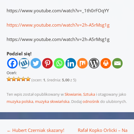
https://www.youtube.com/watch?v=_1th0rFOqYY
https://www.youtube.com/watch?v=2h-A5rMsg1g
https://www.youtube.com/watch?v=2h-A5rMsg1g
Podziel się!
Oceń:
(ocen:
1
, średnia:
5,00
z 5)
Ten wpis został opublikowany w
Słowianie
,
Sztuka
i otagowany jako
muzyka polska
,
muzyka słowiańska
. Dodaj
odnośnik
do ulubionych.
Nawigacja wpisu
←
Hubert Czerniak skazany!
Rafał Kopko Orlicki – Na