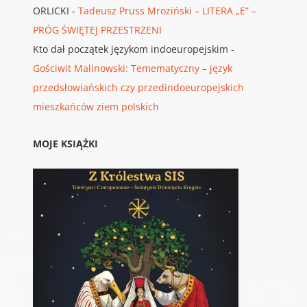
ORLICKI
-
Tadeusz Pruss Mroziński – LITERA „E” –
PRÓG ŚWIĘTEJ PRZESTRZENI
Kto dał początek językom indoeuropejskim
-
Gościwit Malinowski: Temematyczny – język
przedsłowiańskich czy przedindoeuropejskich
mieszkańców ziem polskich
MOJE KSIĄŻKI