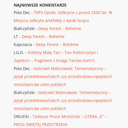
NAJNOWSZE KOMENTARZE
Pola Dec
-
TVP3 Opole: Odkrycie z przed 2500 lat. W
Miejscu odkryto artefakty z epoki brązu
Białczyński
-
Deep Forest – Bohème
LT
-
Deep Forest – Bohème
Kapciacia
-
Deep Forest – Bohème
J.G.D.
-
Siódmy Mały Tan – Tan Podstrzyżyn i
Zaplecin – fragment z Księgi Tanów (tom1)
Pola Dec
-
Gościwit Malinowski: Temematyczny –
język przedsłowiańskich czy przedindoeuropejskich
mieszkańców ziem polskich
Białczyński
-
Gościwit Malinowski: Temematyczny –
język przedsłowiańskich czy przedindoeuropejskich
mieszkańców ziem polskich
ORLICKI
-
Tadeusz Pruss Mroziński – LITERA „E” –
PRÓG ŚWIĘTEJ PRZESTRZENI