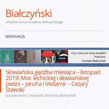
Białczyński
oficjalna strona Czesława Białczyńskiego
NAWIGACJA
Przejdź do treści
Słowiańska gędźba miesiąca – listopad
2019: Moc lechickiej i słowiańskiej
pieśni – Jaruha i Vedamir – Cezary
Stawski
Opublikowano
2 listopada 2019
przez
Białczyński
Moc lechickiej i słowiańskiej pieśni – Jaruha i Vedamir –