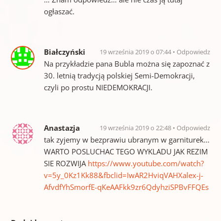
ogłaszać.
Białczyński
19 września 2019 o 07:44
Odpowiedz
Na przykładzie pana Bubla można się zapoznać z
30. letnią tradycją polskiej Semi-Demokracji,
czyli po prostu NIEDEMOKRACJI.
Anastazja
19 września 2019 o 22:48
Odpowiedz
tak zyjemy w bezprawiu ubranym w garniturek…
WARTO POSLUCHAC TEGO WYKLADU JAK REZIM
SIE ROZWIJA
https://www.youtube.com/watch?
v=5y_0Kz1Kk88&fbclid=IwAR2HviqVAHXalex-j-
AfvdfYhSmorfE-qKeAAFkk9zr6QdyhziSPBvFFQEs