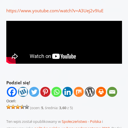
https://www.youtube.com/watch?v=A3Uej2v9IuE
Podziel się!
Oceń:
(ocen:
5
, średnia:
3,60
z 5)
Ten wpis został opublikowany w
Społeczeństwo - Polska
i