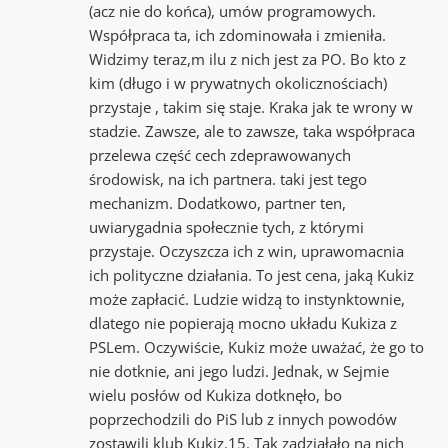
(acz nie do końca), umów programowych.
Współpraca ta, ich zdominowała i zmieniła.
Widzimy teraz,m ilu z nich jest za PO. Bo kto z
kim (długo i w prywatnych okolicznościach)
przystaje , takim się staje. Kraka jak te wrony w
stadzie. Zawsze, ale to zawsze, taka współpraca
przelewa część cech zdeprawowanych
środowisk, na ich partnera. taki jest tego
mechanizm. Dodatkowo, partner ten,
uwiarygadnia społecznie tych, z którymi
przystaje. Oczyszcza ich z win, uprawomacnia
ich polityczne działania. To jest cena, jaką Kukiz
może zapłacić. Ludzie widzą to instynktownie,
dlatego nie popierają mocno układu Kukiza z
PSLem. Oczywiście, Kukiz może uważać, że go to
nie dotknie, ani jego ludzi. Jednak, w Sejmie
wielu posłów od Kukiza dotknęło, bo
poprzechodzili do PiS lub z innych powodów
zostawili klub Kukiz.15. Tak zadziałało na nich