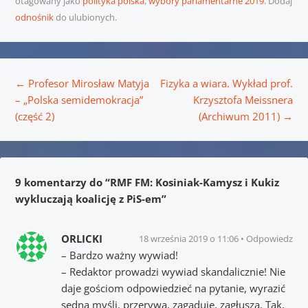
otagowany jako
polityka polska
,
wybory parlamentarne 2019
. Dodaj
odnośnik
do ulubionych.
Nawigacja wpisu
←
Profesor Mirosław Matyja
Fizyka a wiara. Wykład prof.
– „Polska semidemokracja”
Krzysztofa Meissnera
(część 2)
(Archiwum 2011)
→
9 komentarzy do “
RMF FM: Kosiniak-Kamysz i Kukiz
wykluczają koalicję z PiS-em
”
ORLICKI
18 września 2019 o 11:06
Odpowiedz
– Bardzo ważny wywiad!
– Redaktor prowadzi wywiad skandalicznie! Nie
daje gościom odpowiedzieć na pytanie, wyrazić
sedna myśli, przerywa, zagaduje, zagłusza. Tak,