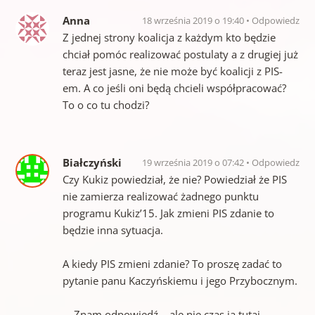
Anna
18 września 2019 o 19:40
Odpowiedz
Z jednej strony koalicja z każdym kto będzie
chciał pomóc realizować postulaty a z drugiej już
teraz jest jasne, że nie może być koalicji z PIS-
em. A co jeśli oni będą chcieli współpracować?
To o co tu chodzi?
Białczyński
19 września 2019 o 07:42
Odpowiedz
Czy Kukiz powiedział, że nie? Powiedział że PIS
nie zamierza realizować żadnego punktu
programu Kukiz’15. Jak zmieni PIS zdanie to
będzie inna sytuacja.
A kiedy PIS zmieni zdanie? To proszę zadać to
pytanie panu Kaczyńskiemu i jego Przybocznym.
… Znam odpowiedź… ale nie czas ją tutaj