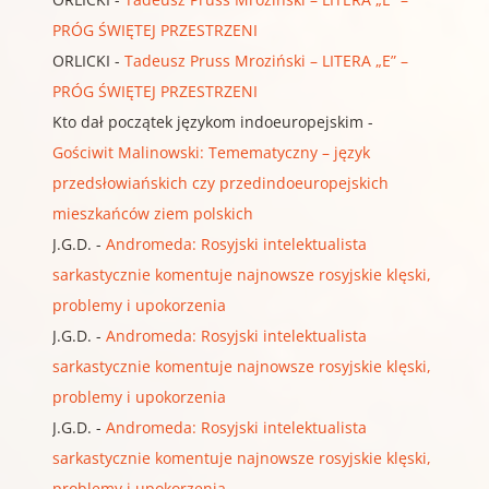
PRÓG ŚWIĘTEJ PRZESTRZENI
ORLICKI
-
Tadeusz Pruss Mroziński – LITERA „E” –
PRÓG ŚWIĘTEJ PRZESTRZENI
Kto dał początek językom indoeuropejskim
-
Gościwit Malinowski: Temematyczny – język
przedsłowiańskich czy przedindoeuropejskich
mieszkańców ziem polskich
J.G.D.
-
Andromeda: Rosyjski intelektualista
sarkastycznie komentuje najnowsze rosyjskie klęski,
problemy i upokorzenia
J.G.D.
-
Andromeda: Rosyjski intelektualista
sarkastycznie komentuje najnowsze rosyjskie klęski,
problemy i upokorzenia
J.G.D.
-
Andromeda: Rosyjski intelektualista
sarkastycznie komentuje najnowsze rosyjskie klęski,
problemy i upokorzenia