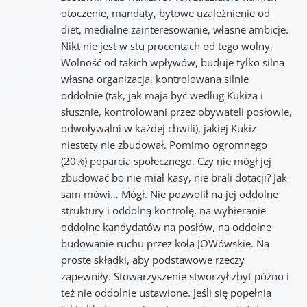
otoczenie, mandaty, bytowe uzależnienie od
diet, medialne zainteresowanie, własne ambicje.
Nikt nie jest w stu procentach od tego wolny,
Wolność od takich wpływów, buduje tylko silna
własna organizacja, kontrolowana silnie
oddolnie (tak, jak maja być według Kukiza i
słusznie, kontrolowani przez obywateli posłowie,
odwoływalni w każdej chwili), jakiej Kukiz
niestety nie zbudował. Pomimo ogromnego
(20%) poparcia społecznego. Czy nie mógł jej
zbudować bo nie miał kasy, nie brali dotacji? Jak
sam mówi… Mógł. Nie pozwolił na jej oddolne
struktury i oddolną kontrolę, na wybieranie
oddolne kandydatów na posłów, na oddolne
budowanie ruchu przez koła JOWówskie. Na
proste składki, aby podstawowe rzeczy
zapewniły. Stowarzyszenie stworzył zbyt późno i
też nie oddolnie ustawione. Jeśli się popełnia