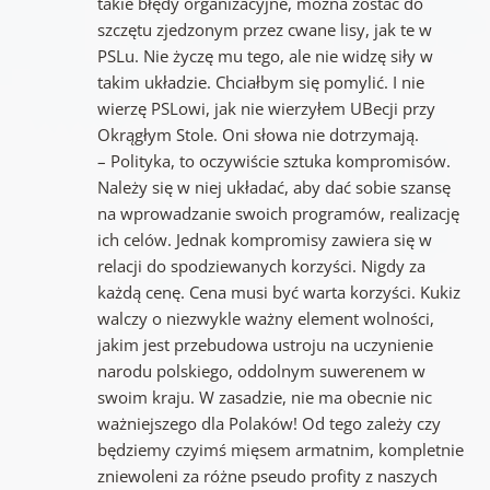
takie błędy organizacyjne, można zostać do
szczętu zjedzonym przez cwane lisy, jak te w
PSLu. Nie życzę mu tego, ale nie widzę siły w
takim układzie. Chciałbym się pomylić. I nie
wierzę PSLowi, jak nie wierzyłem UBecji przy
Okrągłym Stole. Oni słowa nie dotrzymają.
– Polityka, to oczywiście sztuka kompromisów.
Należy się w niej układać, aby dać sobie szansę
na wprowadzanie swoich programów, realizację
ich celów. Jednak kompromisy zawiera się w
relacji do spodziewanych korzyści. Nigdy za
każdą cenę. Cena musi być warta korzyści. Kukiz
walczy o niezwykle ważny element wolności,
jakim jest przebudowa ustroju na uczynienie
narodu polskiego, oddolnym suwerenem w
swoim kraju. W zasadzie, nie ma obecnie nic
ważniejszego dla Polaków! Od tego zależy czy
będziemy czyimś mięsem armatnim, kompletnie
zniewoleni za różne pseudo profity z naszych