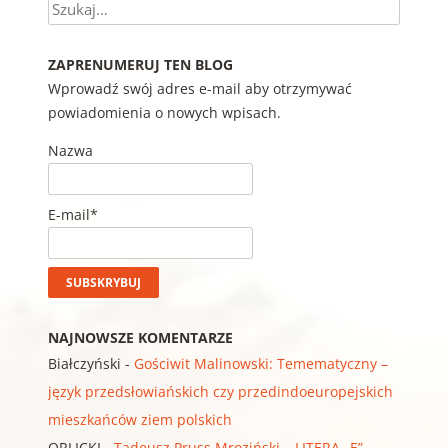
Szukaj
ZAPRENUMERUJ TEN BLOG
Wprowadź swój adres e-mail aby otrzymywać
powiadomienia o nowych wpisach.
Nazwa
E-mail*
NAJNOWSZE KOMENTARZE
Białczyński
-
Gościwit Malinowski: Temematyczny –
język przedsłowiańskich czy przedindoeuropejskich
mieszkańców ziem polskich
ORLICKI
-
Tadeusz Pruss Mroziński – LITERA „E” –