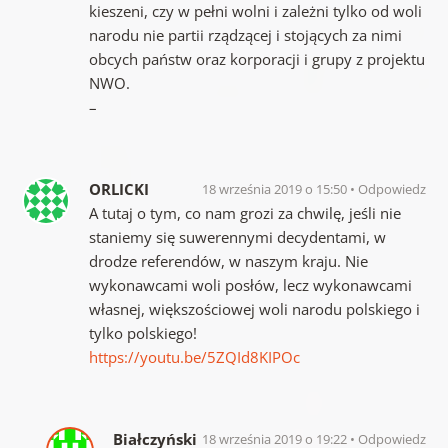
kieszeni, czy w pełni wolni i zależni tylko od woli
narodu nie partii rządzącej i stojących za nimi
obcych państw oraz korporacji i grupy z projektu
NWO.
–
ORLICKI
18 września 2019 o 15:50
Odpowiedz
A tutaj o tym, co nam grozi za chwilę, jeśli nie
staniemy się suwerennymi decydentami, w
drodze referendów, w naszym kraju. Nie
wykonawcami woli posłów, lecz wykonawcami
własnej, większościowej woli narodu polskiego i
tylko polskiego!
https://youtu.be/5ZQId8KIPOc
Białczyński
18 września 2019 o 19:22
Odpowiedz