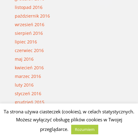
listopad 2016
październik 2016
wrzesień 2016
sierpień 2016
lipiec 2016
czerwiec 2016
maj 2016
kwiecień 2016
marzec 2016
luty 2016
styczeń 2016
grudzień 2015
listopad 2015
Ta strona używa ciasteczek (cookies), w celach statystycznych.
Możesz wyłączyć obsługę plików cookies w Twojej
październik 2015
wrzesień 2015
przeglądarce.
Rozumiem
sierpień 2015