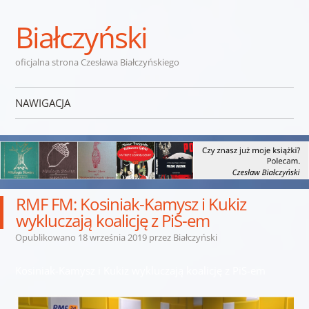
Białczyński
oficjalna strona Czesława Białczyńskiego
NAWIGACJA
Przejdź do treści
RMF FM: Kosiniak-Kamysz i Kukiz
wykluczają koalicję z PiS-em
Opublikowano
18 września 2019
przez
Białczyński
Kosiniak-Kamysz i Kukiz wykluczają koalicję z PiS-em