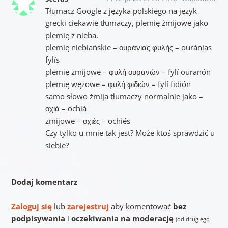
Tłumacz Google z języka polskiego na język
grecki ciekawie tłumaczy, plemię żmijowe jako
plemię z nieba.
plemię niebiańskie – ουράνιας φυλής – ouránias
fylís
plemię żmijowe – φυλή ουρανών – fylí ouranón
plemię wężowe – φυλή φιδιών – fylí fidión
samo słowo żmija tłumaczy normalnie jako –
οχιά – ochiá
żmijowe – οχιές – ochiés
Czy tylko u mnie tak jest? Może ktoś sprawdzić u
siebie?
Dodaj komentarz
Zaloguj się
lub
zarejestruj
aby komentować
bez
podpisywania
i
oczekiwania na moderację
(od drugiego