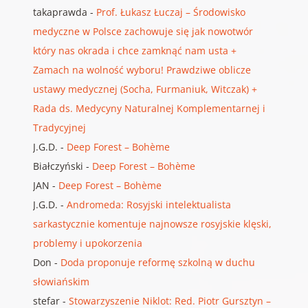
takaprawda
-
Prof. Łukasz Łuczaj – Środowisko
medyczne w Polsce zachowuje się jak nowotwór
który nas okrada i chce zamknąć nam usta +
Zamach na wolność wyboru! Prawdziwe oblicze
ustawy medycznej (Socha, Furmaniuk, Witczak) +
Rada ds. Medycyny Naturalnej Komplementarnej i
Tradycyjnej
J.G.D.
-
Deep Forest – Bohème
Białczyński
-
Deep Forest – Bohème
JAN
-
Deep Forest – Bohème
J.G.D.
-
Andromeda: Rosyjski intelektualista
sarkastycznie komentuje najnowsze rosyjskie klęski,
problemy i upokorzenia
Don
-
Doda proponuje reformę szkolną w duchu
słowiańskim
stefar
-
Stowarzyszenie Niklot: Red. Piotr Gursztyn –