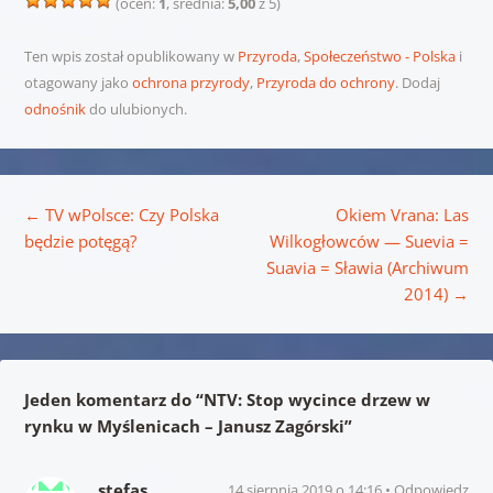
(ocen:
1
, średnia:
5,00
z 5)
Ten wpis został opublikowany w
Przyroda
,
Społeczeństwo - Polska
i
otagowany jako
ochrona przyrody
,
Przyroda do ochrony
. Dodaj
odnośnik
do ulubionych.
Nawigacja wpisu
←
TV wPolsce: Czy Polska
Okiem Vrana: Las
będzie potęgą?
Wilkogłowców — Suevia =
Suavia = Sławia (Archiwum
2014)
→
Jeden komentarz do “
NTV: Stop wycince drzew w
rynku w Myślenicach – Janusz Zagórski
”
stefas
14 sierpnia 2019 o 14:16
Odpowiedz