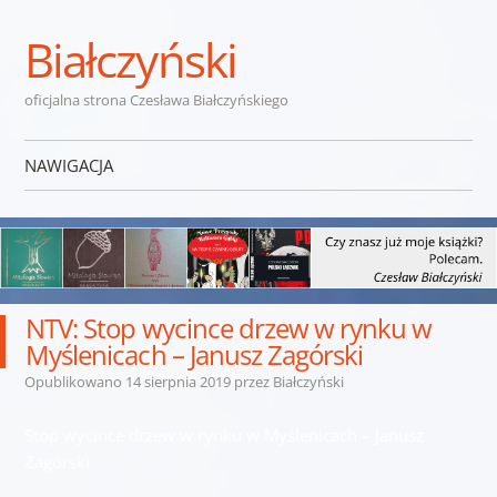
Białczyński
oficjalna strona Czesława Białczyńskiego
NAWIGACJA
Przejdź do treści
NTV: Stop wycince drzew w rynku w
Myślenicach – Janusz Zagórski
Opublikowano
14 sierpnia 2019
przez
Białczyński
Stop wycince drzew w rynku w Myślenicach – Janusz
Zagórski