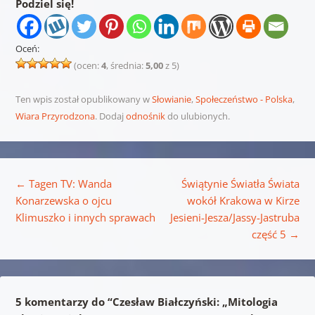
Podziel się!
Oceń:
(ocen:
4
, średnia:
5,00
z 5)
Ten wpis został opublikowany w
Słowianie
,
Społeczeństwo - Polska
,
Wiara Przyrodzona
. Dodaj
odnośnik
do ulubionych.
Nawigacja wpisu
←
Tagen TV: Wanda
Świątynie Światła Świata
Konarzewska o ojcu
wokół Krakowa w Kirze
Klimuszko i innych sprawach
Jesieni-Jesza/Jassy-Jastruba
część 5
→
5 komentarzy do “
Czesław Białczyński: „Mitologia