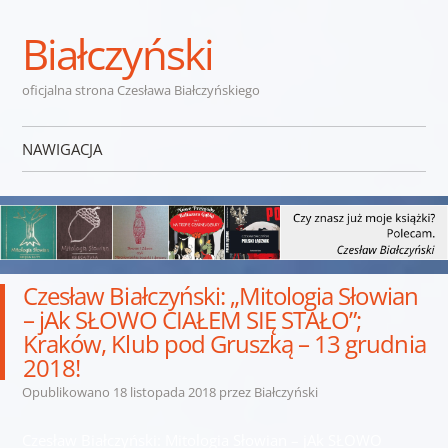
Białczyński
oficjalna strona Czesława Białczyńskiego
NAWIGACJA
Przejdź do treści
Czesław Białczyński: „Mitologia Słowian
– jAk SŁOWO CIAŁEM SIĘ STAŁO”;
Kraków, Klub pod Gruszką – 13 grudnia
2018!
Opublikowano
18 listopada 2018
przez
Białczyński
Czesław Białczyński: Mitologia Słowian – jAk SŁOWO