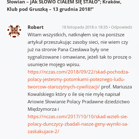
Słowian – jAk SŁOWO CIAŁEM SIĘ STAŁO”; Kraków,
Klub pod Gruszką – 13 grudnia 2018!
”
Robert
18 listopada 2018 o 18:35
Odpowiedz
Witam wszystkich, natknąłem się na poniższe
artykuł przeszukując zasoby sieci, nie wiem czy
już na stronie Pana Czesława były one
sygnalizowane i omawiane, jeżeli tak to proszę o
usunięcie mojego wpisu.
https://nczas.com/2018/09/22/skad-pochodza-
polacy-jestesmy-potomkami-poteznego-ludu-
tworcow-starozytnych-cywilizacji/
prof. Mariusza
Kowalskiego który o ile się nie mylę napisał
Ariowie Słowianie Polacy Pradawne dziedzictwo
Międzymorza i
https://nczas.com/2017/10/10/skad-wzieli-sie-
polacy-dunczycy-zbadali-nasze-geny-wyniki-sa-
zaskakujace-2/