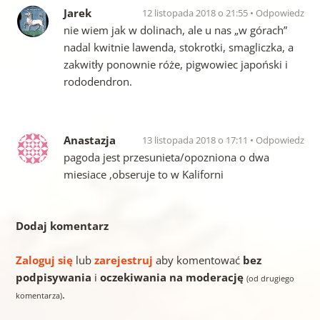
Jarek
12 listopada 2018 o 21:55
Odpowiedz
nie wiem jak w dolinach, ale u nas „w górach”
nadal kwitnie lawenda, stokrotki, smagliczka, a
zakwitły ponownie róże, pigwowiec japoński i
rododendron.
Anastazja
13 listopada 2018 o 17:11
Odpowiedz
pagoda jest przesunieta/opozniona o dwa
miesiace ,obseruje to w Kaliforni
Dodaj komentarz
Zaloguj się
lub
zarejestruj
aby komentować
bez
podpisywania
i
oczekiwania na moderację
(od drugiego
.
komentarza)