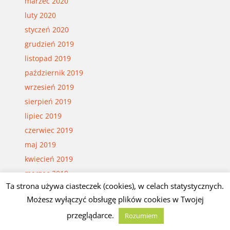
marzec 2020
luty 2020
styczeń 2020
grudzień 2019
listopad 2019
październik 2019
wrzesień 2019
sierpień 2019
lipiec 2019
czerwiec 2019
maj 2019
kwiecień 2019
marzec 2019
Ta strona używa ciasteczek (cookies), w celach statystycznych.
luty 2019
Możesz wyłączyć obsługę plików cookies w Twojej
styczeń 2019
przeglądarce.
Rozumiem
grudzień 2018