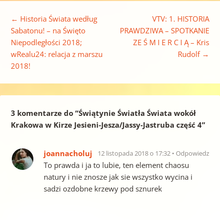
Nawigacja wpisu
←
Historia Świata według
VTV: 1. HISTORIA
Sabatonu! – na Święto
PRAWDZIWA – SPOTKANIE
Niepodległości 2018;
ZE Ś M I E R C I Ą – Kris
wRealu24: relacja z marszu
Rudolf
→
2018!
3 komentarze do “
Świątynie Światła Świata wokół
Krakowa w Kirze Jesieni-Jesza/Jassy-Jastruba część 4
”
joannacholuj
12 listopada 2018 o 17:32
Odpowiedz
To prawda i ja to lubie, ten element chaosu
natury i nie znosze jak sie wszystko wycina i
sadzi ozdobne krzewy pod sznurek