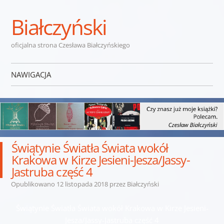
Białczyński
oficjalna strona Czesława Białczyńskiego
NAWIGACJA
Przejdź do treści
Świątynie Światła Świata wokół
Krakowa w Kirze Jesieni-Jesza/Jassy-
Jastruba część 4
Opublikowano
12 listopada 2018
przez
Białczyński
Świątynie Światła Świata wokół Krakowa w Kirze Jesieni-
Jesza/Jassy-Jastruba część 4