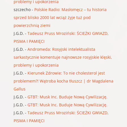
problemy i upokorzenia
szczecho
-
Polskie Radio: Masłomęcz – tu historia
sprzed blisko 2000 lat wciąż żyje tuż pod
powierzchnią ziemi
J.G.D.
-
Tadeusz Pruss Mroziński: ŚCIEŻKI GWIAZD,
PISMA I PAMIĘCI
J.G.D.
-
Andromeda: Rosyjski intelektualista
sarkastycznie komentuje najnowsze rosyjskie klęski,
problemy i upokorzenia
J.G.D.
-
Kierunek Zdrowie: To nie cholesterol jest
problemem?! Wątroba kocha tłuszcz | dr Magdalena
Gallus
J.G.D.
-
GTBT: Musk Inc. Buduje Nową Cywilizację.
J.G.D.
-
GTBT: Musk Inc. Buduje Nową Cywilizację.
J.G.D.
-
Tadeusz Pruss Mroziński: ŚCIEŻKI GWIAZD,
PISMA I PAMIĘCI