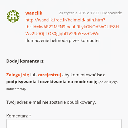
wanclik
29 stycznia 2019 o 17:33
Odpowiedz
http://wanclik.free.fr/helmold-latin.htm?
fbclid=IwAR22MEN9ineuh9LykGNOdSAOUIY8H
Wv2U0Gj-TOS0gjqhI1V29o5FvzCvWo
tlumaczenie helmoda przez komputer
Dodaj komentarz
Zaloguj się
lub
zarejestruj
aby komentować
bez
podpisywania
i
oczekiwania na moderację
(od drugiego
.
komentarza)
Twój adres e-mail nie zostanie opublikowany.
Komentarz
*