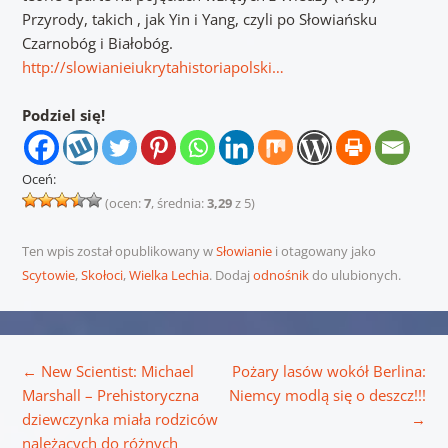
Przyrody, takich , jak Yin i Yang, czyli po Słowiańsku
Czarnobóg i Białobóg.
http://slowianieiukrytahistoriapolski…
Podziel się!
Oceń:
(ocen:
7
, średnia:
3,29
z 5)
Ten wpis został opublikowany w
Słowianie
i otagowany jako
Scytowie
,
Skołoci
,
Wielka Lechia
. Dodaj
odnośnik
do ulubionych.
Nawigacja wpisu
←
New Scientist: Michael
Pożary lasów wokół Berlina:
Marshall – Prehistoryczna
Niemcy modlą się o deszcz!!!
dziewczynka miała rodziców
→
należących do różnych