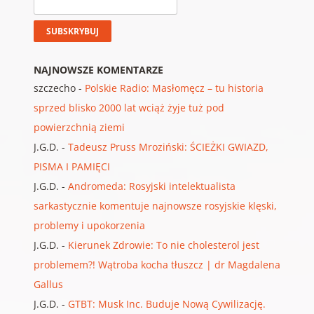
NAJNOWSZE KOMENTARZE
szczecho
-
Polskie Radio: Masłomęcz – tu historia
sprzed blisko 2000 lat wciąż żyje tuż pod
powierzchnią ziemi
J.G.D.
-
Tadeusz Pruss Mroziński: ŚCIEŻKI GWIAZD,
PISMA I PAMIĘCI
J.G.D.
-
Andromeda: Rosyjski intelektualista
sarkastycznie komentuje najnowsze rosyjskie klęski,
problemy i upokorzenia
J.G.D.
-
Kierunek Zdrowie: To nie cholesterol jest
problemem?! Wątroba kocha tłuszcz | dr Magdalena
Gallus
J.G.D.
-
GTBT: Musk Inc. Buduje Nową Cywilizację.