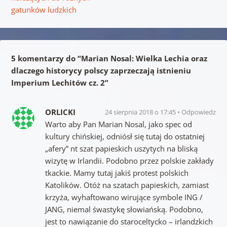
gatunków ludzkich
5 komentarzy do “
Marian Nosal: Wielka Lechia oraz
dlaczego historycy polscy zaprzeczają istnieniu
Imperium Lechitów cz. 2
”
ORLICKI
24 sierpnia 2018 o 17:45
Odpowiedz
Warto aby Pan Marian Nosal, jako spec od
kultury chińskiej, odniósł się tutaj do ostatniej
„afery” nt szat papieskich uszytych na bliską
wizytę w Irlandii. Podobno przez polskie zakłady
tkackie. Mamy tutaj jakiś protest polskich
Katolików. Otóż na szatach papieskich, zamiast
krzyża, wyhaftowano wirujące symbole ING /
JANG, niemal śwastykę słowiańską. Podobno,
jest to nawiązanie do staroceltycko – irlandzkich