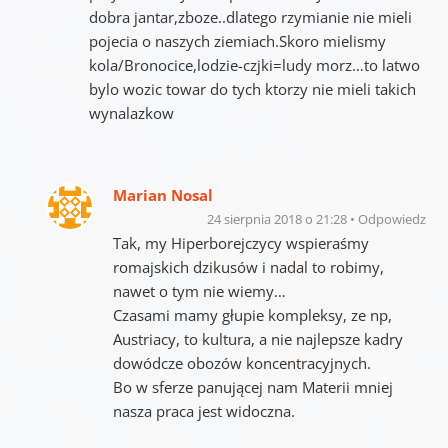
dobra jantar,zboze..dlatego rzymianie nie mieli
pojecia o naszych ziemiach.Skoro mielismy
kola/Bronocice,lodzie-czjki=ludy morz…to latwo
bylo wozic towar do tych ktorzy nie mieli takich
wynalazkow
Marian Nosal
24 sierpnia 2018 o 21:28
Odpowiedz
Tak, my Hiperborejczycy wspieraśmy
romajskich dzikusów i nadal to robimy,
nawet o tym nie wiemy…
Czasami mamy głupie kompleksy, ze np,
Austriacy, to kultura, a nie najlepsze kadry
dowódcze obozów koncentracyjnych.
Bo w sferze panującej nam Materii mniej
nasza praca jest widoczna.