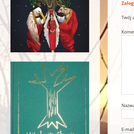
Zalog
Twój 
Kome
Nazw
E-mai