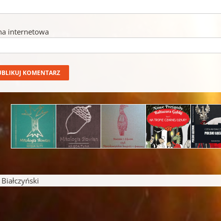
na internetowa
iałczyński