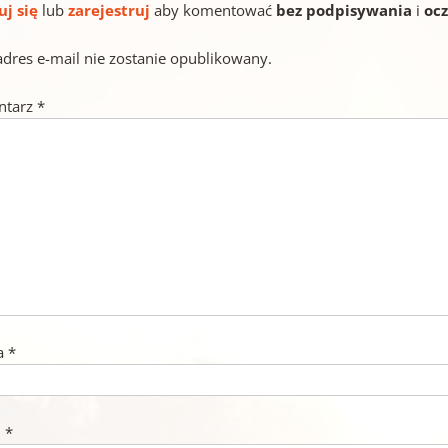
uj się
lub
zarejestruj
aby komentować
bez podpisywania
i
oc
adres e-mail nie zostanie opublikowany.
ntarz
*
a
*
l
*