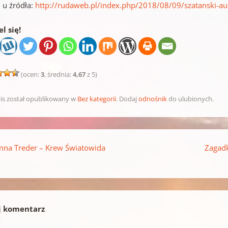
 u źródła:
http://rudaweb.pl/index.php/2018/08/09/szatanski-au
l się!
(ocen:
3
, średnia:
4,67
z 5)
is został opublikowany w
Bez kategorii
. Dodaj
odnośnik
do ulubionych.
pisu
nna Treder – Krew Światowida
Zagadk
j komentarz