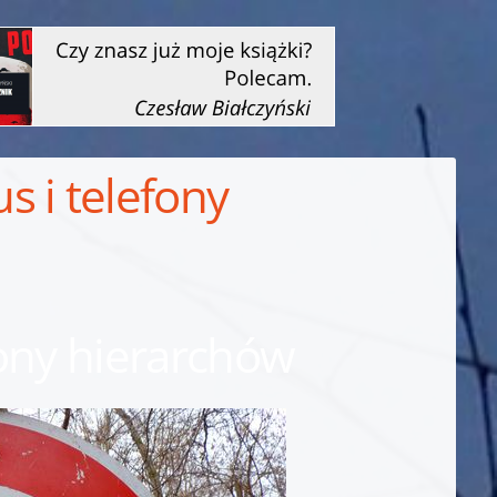
 i telefony
fony hierarchów