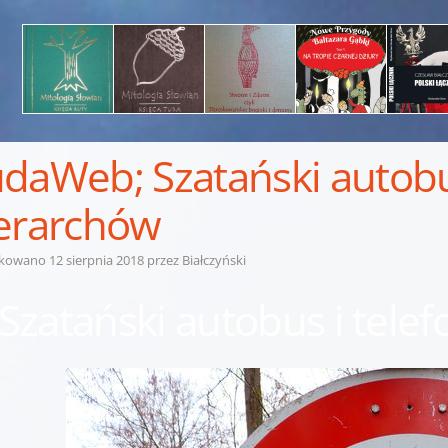
daWeb; Szatański autobus
erarchów
ikowano
12 sierpnia 2018
przez
Białczyński
Szatański autobus i tele