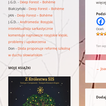
J.G.D.
-
Deep Forest – Bohème
więcej
Białczyński
-
Deep Forest – Bohème
Podzie
JAN
-
Deep Forest – Bohème
J.G.D.
-
Andromeda: Rosyjski
intelektualista sarkastycznie
Oceń:
komentuje najnowsze rosyjskie klęski,
problemy i upokorzenia
Ten wp
Don
-
Doda proponuje reformę szkolną
w duchu słowiańskim
Nawigacja w
MOJE KSIĄŻKI
←
Joa
Doda