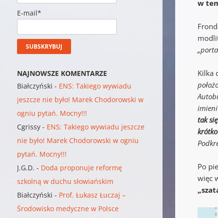
w tem
E-mail*
Frond
modlit
„porta
Kilka 
NAJNOWSZE KOMENTARZE
położ
Białczyński
-
ENS: Takiego wywiadu
Autobu
jeszcze nie było! Marek Chodorowski w
imieni
ogniu pytań. Mocny!!!
tak si
Cgrissy
-
ENS: Takiego wywiadu jeszcze
krótko
nie było! Marek Chodorowski w ogniu
Podkre
pytań. Mocny!!!
Po pi
J.G.D.
-
Doda proponuje reformę
więc 
szkolną w duchu słowiańskim
„szat
Białczyński
-
Prof. Łukasz Łuczaj –
Środowisko medyczne w Polsce