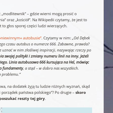
 „modlitewnik” – gdzie wierni mogą prosić o
a” oraz „kościół”. Na Wikipedii czytamy, że jest to
st to głos sporej części ludzi wierzących.
 »niewinnym« autobusie”
. Czytamy w nim:
„Od Dębek
zego czasu autobus o numerze 666. Zabawne, prawda?
ie uznać w nim złośliwej inspiracji, nazywając rzeczy po
wojej polityki i zmiany numeru linii na inny. Jeżeli
skiego. Linia autobusowa 666 kursująca na Hel, mówiąc
ego fundamenty
, a stąd – w dobro nas wszystkich.
o problemu.”
wa, na dodatek żyją tu ludzie różnych wyznań, skąd
ki porządek państwa polskiego”? Po drugie –
skoro
oszukać reszty tej góry
.