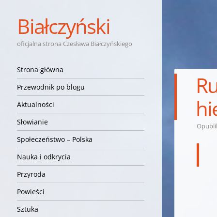
Białczyński
oficjalna strona Czesława Białczyńskiego
Nawigacja
Przejdź do treści
Strona główna
Ru
Przewodnik po blogu
hi
Aktualności
Słowianie
Opubl
Społeczeństwo – Polska
Nauka i odkrycia
Przyroda
Powieści
Sztuka