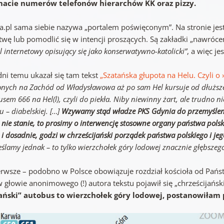
acie numerów telefonów hierarchów KK oraz pizzy.
a.pl sama siebie nazywa „portalem poświęconym”. Na stronie jest
wę lub pomodlić się w intencji proszących. Są zakładki „nawróceni
l internetowy opisujący się jako konserwatywno-katolicki”
, a więc je
dni temu ukazał się tam tekst
„Szatańska głupota na Helu. Czyli o
onych na Zachód od Władysławowa aż po sam Hel kursuje od dłużs
sem 666 na Hel(l), czyli do piekła. Niby niewinny żart, ale trudno n
u – diabelskiej. […]
Wzywamy stąd władze PKS Gdynia do przemyślenia s
ę nie stanie, to prosimy o interwencję stosowne organy państwa pol
 i dosadnie, godzi w chrześcijański porządek państwa polskiego i j
ślamy jednak – to tylko wierzchołek góry lodowej znacznie głębszeg
erwsze – podobno w Polsce obowiązuje rozdział kościoła od Państ
w głowie anonimowego (!) autora tekstu pojawił się „chrześcijańs
ański” autobus to wierzchołek góry lodowej, postanowiłam p