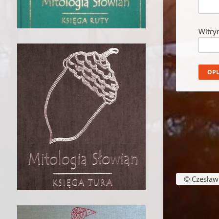
Witry
© Czesław B