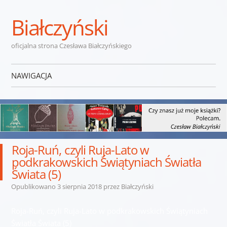
Białczyński
oficjalna strona Czesława Białczyńskiego
NAWIGACJA
Przejdź do treści
Roja-Ruń, czyli Ruja-Lato w
podkrakowskich Świątyniach Światła
Świata (5)
Opublikowano
3 sierpnia 2018
przez
Białczyński
Roja-Ruń, czyli Ruja-Lato w podkrakowskich Świątyniach
Światła Świata (5)