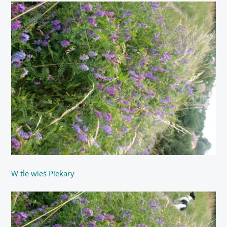
W tle wieś Piekary