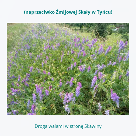
(naprzeciwko Żmijowej Skały w Tyńcu)
Droga wałami w stronę Skawiny