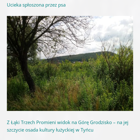
Ucieka spłoszona przez psa
Z Łąki Trzech Promieni widok na Górę Grodzisko – na jej
szczycie osada kultury łużyckiej w Tyńcu