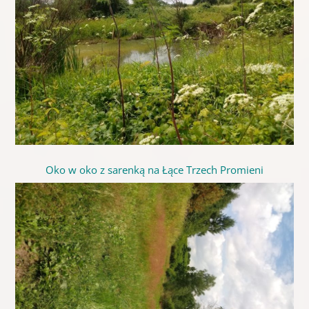
Oko w oko z sarenką na Łące Trzech Promieni