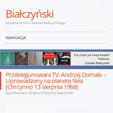
Białczyński
oficjalna strona Czesława Białczyńskiego
NAWIGACJA
Przejdź do treści
Przebiegunowani TV: Andrzej Domała –
Uprowadzony na planetę Nea
(Chrcynno 13 sierpnia 1968)
Opublikowano
25 lipca 2018
przez
Białczyński
Andrzej Domała – Uprowadzony na planetę Nea
(Chrcynno 13 sierpnia 1968)