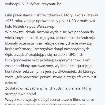
v=IboapRCvC50&feature=youtu.be
Film przedstawia historię człowieka, który jako 17 latek w
1968 roku, zostaje uprowadzony przez UFO z małej wsi
koło Nasielska pod Warszawą.
W pierwszej chwili, historia wydaje się być podobna do
wielu innych historii tego typu, jednak historia Andrzeja
Domały przerasta inne relacje o niesłychanie większą
liczbę informacji i szczegółów dotąd niespotykanych.
Opis urządzeń znajdujące się na statku UFO i ich
funkcjonowanie oraz przebieg eksperymentów jakim
został poddany uprowadzony, wypełnia relacja o jego
kontakcie seksualnym z jedną z UFOnautek, do którego
został „telepatycznie” przymuszony, a czego efektem jest
dziecko.
Został również zabrany na ich rodzimą planetę, którą
szczegółowo opisał.
Wszystko to wydaje się być scenariuszem filmu science-
fiction, z tą różnicą, że szczegóły które zostały mu