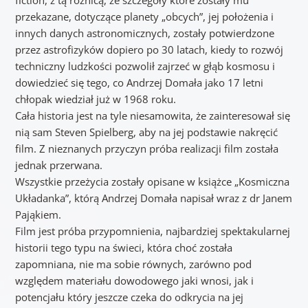
przekazane, dotyczące planety „obcych”, jej położenia i
innych danych astronomicznych, zostały potwierdzone
przez astrofizyków dopiero po 30 latach, kiedy to rozwój
techniczny ludzkości pozwolił zajrzeć w głąb kosmosu i
dowiedzieć się tego, co Andrzej Domała jako 17 letni
chłopak wiedział już w 1968 roku.
Cała historia jest na tyle niesamowita, że zainteresował się
nią sam Steven Spielberg, aby na jej podstawie nakręcić
film. Z nieznanych przyczyn próba realizacji film została
jednak przerwana.
Wszystkie przeżycia zostały opisane w książce „Kosmiczna
Układanka”, którą Andrzej Domała napisał wraz z dr Janem
Pająkiem.
Film jest próba przypomnienia, najbardziej spektakularnej
historii tego typu na świeci, która choć została
zapomniana, nie ma sobie równych, zarówno pod
względem materiału dowodowego jaki wnosi, jak i
potencjału który jeszcze czeka do odkrycia na jej