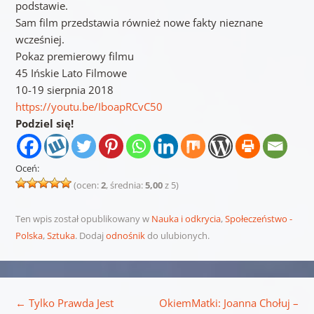
podstawie.
Sam film przedstawia również nowe fakty nieznane
wcześniej.
Pokaz premierowy filmu
45 Ińskie Lato Filmowe
10-19 sierpnia 2018
https://youtu.be/IboapRCvC50
Podziel się!
Oceń:
(ocen:
2
, średnia:
5,00
z 5)
Ten wpis został opublikowany w
Nauka i odkrycia
,
Społeczeństwo -
Polska
,
Sztuka
. Dodaj
odnośnik
do ulubionych.
Nawigacja wpisu
←
Tylko Prawda Jest
OkiemMatki: Joanna Chołuj –