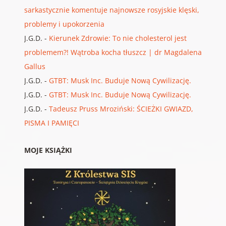
sarkastycznie komentuje najnowsze rosyjskie klęski,
problemy i upokorzenia
J.G.D.
-
Kierunek Zdrowie: To nie cholesterol jest
problemem?! Wątroba kocha tłuszcz | dr Magdalena
Gallus
J.G.D.
-
GTBT: Musk Inc. Buduje Nową Cywilizację.
J.G.D.
-
GTBT: Musk Inc. Buduje Nową Cywilizację.
J.G.D.
-
Tadeusz Pruss Mroziński: ŚCIEŻKI GWIAZD,
PISMA I PAMIĘCI
MOJE KSIĄŻKI