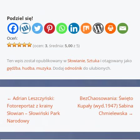
Podziel się!
Oceń:
(ocen:
3
, średnia:
5,00
z 5)
Ten wpis został opublikowany w
Słowianie
,
Sztuka
i otagowany jako
gędźba
,
hudba
,
muzyka
. Dodaj
odnośnik
do ulubionych.
Nawigacja wpisu
←
Adrian Leszczyński:
BezChaosowania: Święto
Fotoreportaż z krainy
Kupały (wyd.1947) Sabina
Słowian – Słowiński Park
Chmielewska
→
Narodowy