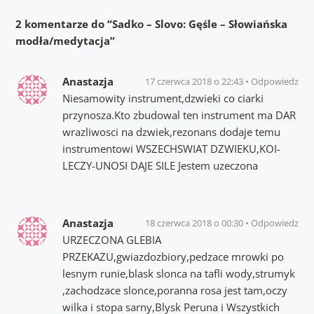
2 komentarze do “
Sadkо – Slovo: Gęśle – Słowiańska
modła/medytacja
”
Anastazja
17 czerwca 2018 o 22:43
Odpowiedz
Niesamowity instrument,dzwieki co ciarki
przynosza.Kto zbudowal ten instrument ma DAR
wrazliwosci na dzwiek,rezonans dodaje temu
instrumentowi WSZECHSWIAT DZWIEKU,KOI-
LECZY-UNOSI DAJE SILE Jestem uzeczona
Anastazja
18 czerwca 2018 o 00:30
Odpowiedz
URZECZONA GLEBIA
PRZEKAZU,gwiazdozbiory,pedzace mrowki po
lesnym runie,blask slonca na tafli wody,strumyk
,zachodzace slonce,poranna rosa jest tam,oczy
wilka i stopa sarny,Blysk Peruna i Wszystkich