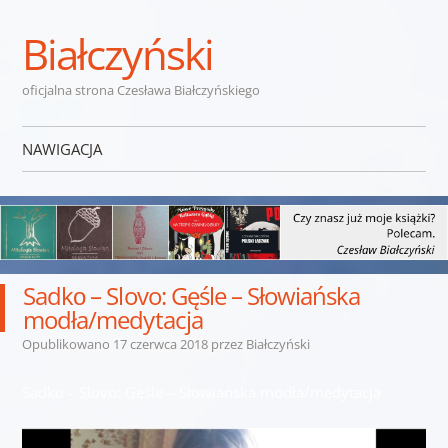
Białczyński
oficjalna strona Czesława Białczyńskiego
NAWIGACJA
Przejdź do treści
Sadkо – Slovo: Gęśle – Słowiańska
modła/medytacja
Opublikowano
17 czerwca 2018
przez
Białczyński
Sadkо – Slovo: Gęśle – Słowiańska modła/medytacja