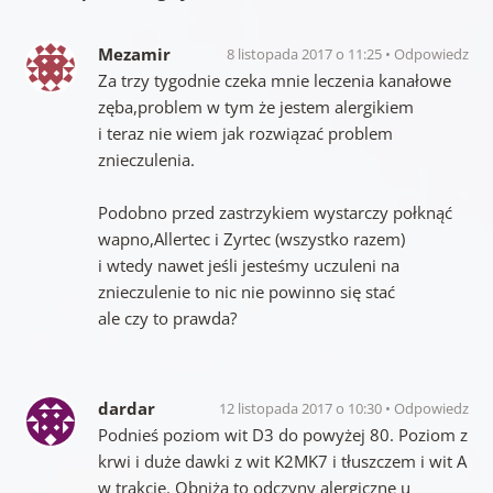
Mezamir
8 listopada 2017 o 11:25
Odpowiedz
Za trzy tygodnie czeka mnie leczenia kanałowe
zęba,problem w tym że jestem alergikiem
i teraz nie wiem jak rozwiązać problem
znieczulenia.
Podobno przed zastrzykiem wystarczy połknąć
wapno,Allertec i Zyrtec (wszystko razem)
i wtedy nawet jeśli jesteśmy uczuleni na
znieczulenie to nic nie powinno się stać
ale czy to prawda?
dardar
12 listopada 2017 o 10:30
Odpowiedz
Podnieś poziom wit D3 do powyżej 80. Poziom z
krwi i duże dawki z wit K2MK7 i tłuszczem i wit A
w trakcie. Obniża to odczyny alergiczne u