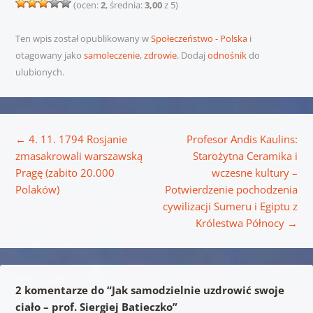
(ocen:
2
, średnia:
3,00
z 5)
Ten wpis został opublikowany w
Społeczeństwo - Polska
i
otagowany jako
samoleczenie
,
zdrowie
. Dodaj
odnośnik
do
ulubionych.
Nawigacja wpisu
←
4. 11. 1794 Rosjanie
Profesor Andis Kaulins:
zmasakrowali warszawską
Starożytna Ceramika i
Pragę (zabito 20.000
wczesne kultury –
Polaków)
Potwierdzenie pochodzenia
cywilizacji Sumeru i Egiptu z
Królestwa Północy
→
2 komentarze do “
Jak samodzielnie uzdrowić swoje
ciało – prof. Siergiej Batieczko
”