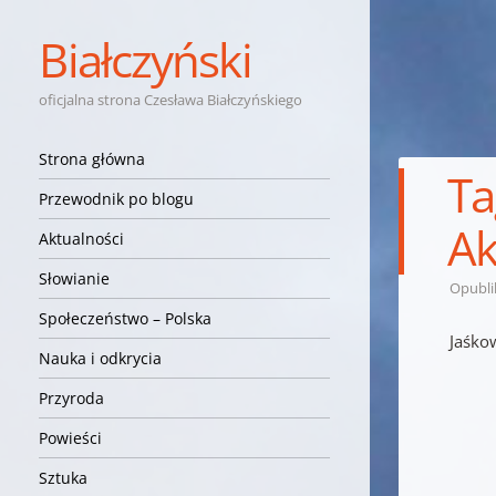
Białczyński
oficjalna strona Czesława Białczyńskiego
Nawigacja
Przejdź do treści
Strona główna
Ta
Przewodnik po blogu
Ak
Aktualności
Słowianie
Opubl
Społeczeństwo – Polska
Jaśko
Nauka i odkrycia
Przyroda
Powieści
Sztuka