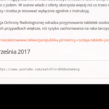
ki z jodem. W ocenie władz z oferty skorzysta więcej niż co trzec
cy i trzeba je stosować wyłącznie zgodnie z instrukcją.
ja Ochrony Radiologicznej odradza przyjmowanie tabletek osobo
ich przypadkach większe, niż ryzyko zachorowania na raka tarczyc
//niezależnawww.telewizjarepublika.pl/niemcy-rozdaja-tabletki-j
rześnia 2017
tps://www.youtube.com/watch?v=dVG6uXaeGcg