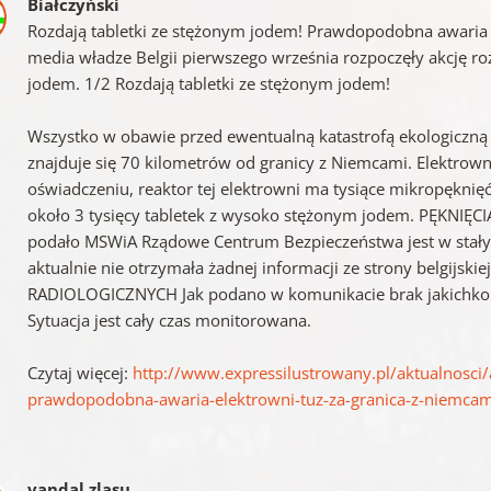
Białczyński
Rozdają tabletki ze stężonym jodem! Prawdopodobna awaria e
media władze Belgii pierwszego września rozpoczęły akcję r
jodem. 1/2 Rozdają tabletki ze stężonym jodem!
Wszystko w obawie przed ewentualną katastrofą ekologiczną 
znajduje się 70 kilometrów od granicy z Niemcami. Elektro
oświadczeniu, reaktor tej elektrowni ma tysiące mikropęknięć
około 3 tysięcy tabletek z wysoko stężonym jodem. PĘKNI
podało MSWiA Rządowe Centrum Bezpieczeństwa jest w stały
aktualnie nie otrzymała żadnej informacji ze strony belgijsk
RADIOLOGICZNYCH Jak podano w komunikacie brak jakichkolwi
Sytuacja jest cały czas monitorowana.
Czytaj więcej:
http://www.expressilustrowany.pl/aktualnosci/
prawdopodobna-awaria-elektrowni-tuz-za-granica-z-niemca
vandal zlasu