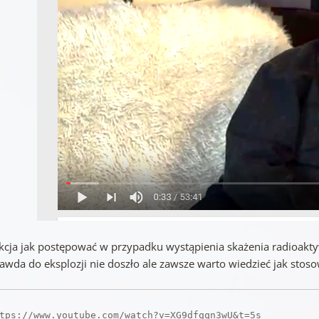
ukcja jak postępować w przypadku wystąpienia skażenia radioak
awda do eksplozji nie doszło ale zawsze warto wiedzieć jak stoso
tps://www.youtube.com/watch?v=XG9dfqqn3wU&t=5s