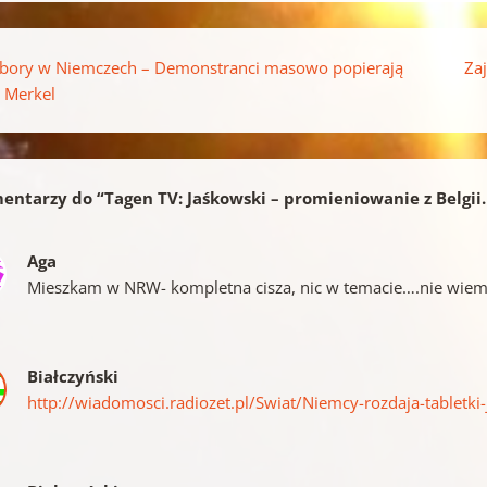
pisu
ory w Niemczech – Demonstranci masowo popierają
Za
ę Merkel
entarzy do “
Tagen TV: Jaśkowski – promieniowanie z Belgii.
Aga
Mieszkam w NRW- kompletna cisza, nic w temacie….nie wiem
Białczyński
http://wiadomosci.radiozet.pl/Swiat/Niemcy-rozdaja-tabletki-