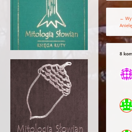
Nawigacja w
←
Wyb
Aniel
8 kom