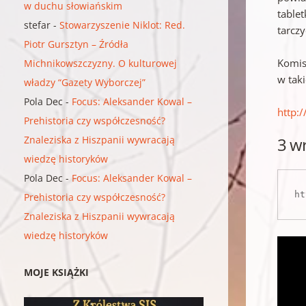
w duchu słowiańskim
tablet
stefar
-
Stowarzyszenie Niklot: Red.
tarczy
Piotr Gursztyn – Źródła
Komis
Michnikowszczyzny. O kulturowej
w tak
władzy “Gazety Wyborczej”
Pola Dec
-
Focus: Aleksander Kowal –
http:
Prehistoria czy współczesność?
Znaleziska z Hiszpanii wywracają
3 w
wiedzę historyków
Pola Dec
-
Focus: Aleksander Kowal –
ht
Prehistoria czy współczesność?
Znaleziska z Hiszpanii wywracają
wiedzę historyków
MOJE KSIĄŻKI