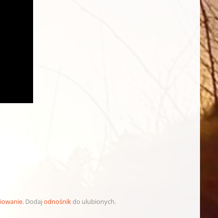
iowanie
. Dodaj
odnośnik
do ulubionych.