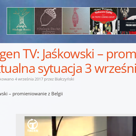
gen TV: Jaśkowski – promi
tualna sytuacja 3 wrześni
ikowano
4 września 2017
przez
Białczyński
wski – promieniowanie z Belgii