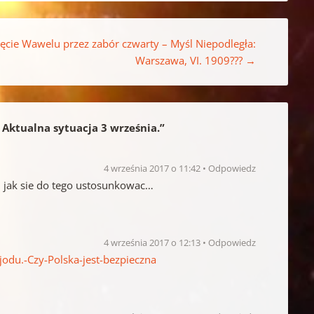
jęcie Wawelu przez zabór czwarty – Myśl Niepodległa:
Warszawa, VI. 1909???
→
 Aktualna sytuacja 3 września.
”
4 września 2017 o 11:42
Odpowiedz
 jak sie do tego ustosunkowac…
4 września 2017 o 12:13
Odpowiedz
jodu.-Czy-Polska-jest-bezpieczna