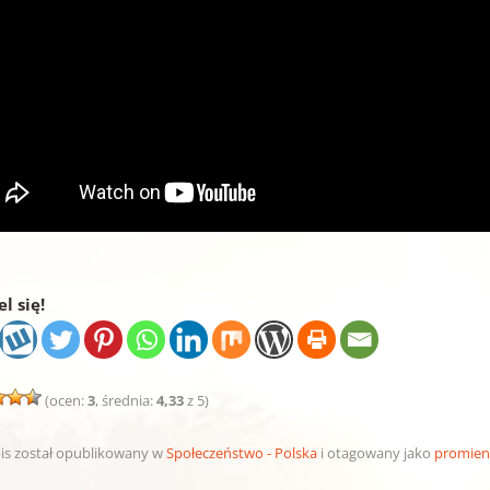
l się!
(ocen:
3
, średnia:
4,33
z 5)
is został opublikowany w
Społeczeństwo - Polska
i otagowany jako
promien