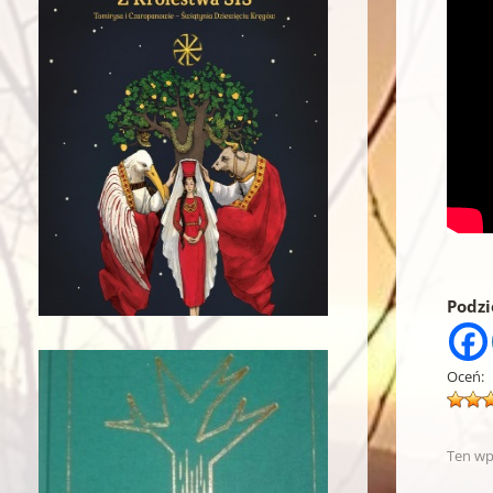
Podzie
Oceń:
Ten wp