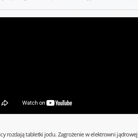
y rozdają tabletki jodu. Zagrożenie w elektrowni jądrowej