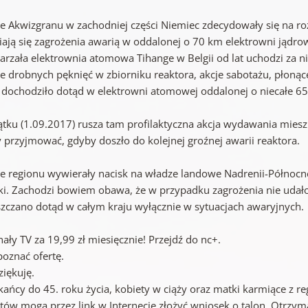
e Akwizgranu w zachodniej części Niemiec zdecydowały się na r
ają się zagrożenia awarią w oddalonej o 70 km elektrowni jądrowe
tarzała elektrownia atomowa Tihange w Belgii od lat uchodzi za ni
ce drobnych pęknięć w zbiorniku reaktora, akcje sabotażu, płonąc
h dochodziło dotąd w elektrowni atomowej oddalonej o niecałe 6
ątku (1.09.2017) rusza tam profilaktyczna akcja wydawania mie
y przyjmować, gdyby doszło do kolejnej groźnej awarii reaktora.
e regionu wywierały nacisk na władze landowe Nadrenii-Północnej 
tki. Zachodzi bowiem obawa, że w przypadku zagrożenia nie udałob
zczano dotąd w całym kraju wyłącznie w sytuacjach awaryjnych.
ały TV za 19,99 zł miesięcznie! Przejdź do nc+.
poznać ofertę.
ziękuję.
kańcy do 45. roku życia, kobiety w ciąży oraz matki karmiące z r
tów mogą przez link w Internecie złożyć wniosek o talon. Otrzy