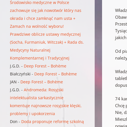
Środowisko medyczne w Polsce
Władz
zachowuje się jak nowotwór który nas
Obawi
okrada i chce zamknąć nam usta +
Przes
Zamach na wolność wyboru!
Tysią
Prawdziwe oblicze ustawy medycznej
jakic
(Socha, Furmaniuk, Witczak) + Rada ds.
Medycyny Naturalnej
Od pi
należ
Komplementarnej i Tradycyjnej
J.G.D.
-
Deep Forest – Bohème
Władz
Białczyński
-
Deep Forest – Bohème
table
JAN
-
Deep Forest – Bohème
dopus
J.G.D.
-
Andromeda: Rosyjski
intelektualista sarkastycznie
74 kan
Chcę 
komentuje najnowsze rosyjskie klęski,
Nie, d
problemy i upokorzenia
Miesz
Don
-
Doda proponuje reformę szkolną
powia