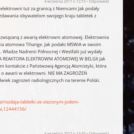
4 września 2017 o 12:15
Odpowiedz
lektrowni tuż za granicą z Niemcami Jak podały
ozdawania obywatelom swojego kraju tabletek z
związaną z awarią elektrowni atomowej. Elektrownia
wnia atomowa Tihange. Jak podało MSWiA w swoim
. Władze Nadrenii Północnej i Westfalii już wydały
ĘCIA REAKTORA ELEKTROWNI ATOMOWEJ W BELGII Jak
m kontakcie z Państwową Agencją Atomistyki, która
iej o awarii w elektrowni. NIE MA ZAGROŻEŃ
ek zagrożeń radiologicznych na terenie Polski.
a/rozdaja-tabletki-ze-stezonym-jodem-
mi,12444156/
4 września 2017 o 13:45
Odpowiedz