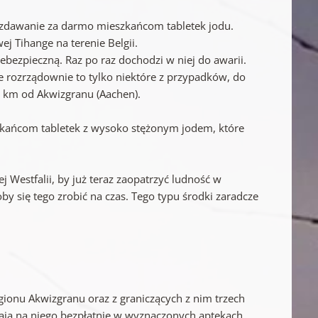
ozdawanie za darmo mieszkańcom tabletek jodu.
j Tihange na terenie Belgii.
ebezpieczną. Raz po raz dochodzi w niej do awarii.
e rozrządownie to tylko niektóre z przypadków, do
5 km od Akwizgranu (Aachen).
szkańcom tabletek z wysoko stężonym jodem, które
Westfalii, by już teraz zaopatrzyć ludność w
y się tego zrobić na czas. Tego typu środki zaradcze
egionu Akwizgranu oraz z graniczących z nim trzech
mają na niego bezpłatnie w wyznaczonych aptekach