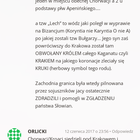
jeden w miejscu obecnej Chorwacji a 2 u
podstawy płw Apenińskiego….
a tzw „Lech” to wódz jaki poległ w wyprawie
na Bizancjum (Koryntia nie Karyntia O nie A)
po jakiej zostali tzw Bułgarzy… Jego syn zaś
powróciwszy do Krakowa został tam
OBWOŁANY KRÓLEM całego Kaganatu czyli
KRAKIEM na jakiego koronacje zleciały się
KRUKI (herbowy symbol tego rodu).
Zachodnia granica była wtedy pilnowana
przez sojuszników jacy ostatecznie
ZDRADZILI i pomogli w ZGŁADZENIU
państwa Słowian.
ORLICKI
12 czerwca 2017 o 23:56
Odpowiedz
Chorwaci/Kroaci siedzieli pod Krakowem i