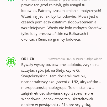
pewnie ten gród założyli, gdy ustąpił tu
lodowiec. Patrzmy czasem zmian klimatycznych!
Wcześniej jednak, był tu lodowiec. Mowa jest o
czasach pomiędzy ostatnim zlodowaceniem a
wcześniejszym! Wtedy nie było żadnych Kroatów
tylko ludy presłowiańskie na Bałkanach i
okolicach Renu, na granicy lodowca.
ORLICKI
10 września 2020 o 19:49
Odpowiedz
Bywały wyspy pozbawione lądolodu, zwykle na
szczytach gór, jak na Ślęży, czy w G.
Świętokrzyskich. Tam docierali myśliwi,
neandertalczycy skoligaceni z I1/I2, afrykańsko –
mezopotamską haplogrupą. To oni stanowią
zalążek etnosu słowiańskiego. Zapewne pre
Wenedowie. Jednak etnos ten, ukształtowali
dopiero w powiązaniu z R1a pre-scytyjską,