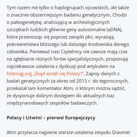
Tym razem nie tylko o haplogrupach ojcowskich, ale także
o znacznie obszerniejszym badaniu genetycznym. Chodzi
o paleogenetykę, analizującą w archeologicznych
szczątkach ludzkich głównie geny autosomalne (aDNA),
które przenosząc się poprzez związki płci, wyrażają
pokrewieństwa bliższego lub dalszego środowiska danego
człowieka. Ponieważ nasi Czytelnicy nie zawsze mają czas
na zgłębianie różnych forów specjalistycznych, proponuję
najciekawsze ustalenia z dyskusji pod artykułem na
histmag.org „Skąd wzięli się Polacy?”
. Zapisy danych z
badań genetycznych za okres od 2015 r. do tegorocznych,
przekazał tam komentator Atim, o którym można sądzić,
że dysponuje dobrym dostępem do aktualnych baz
międzynarodowych zespołów badawczych.
Polacy i Litwini – pierwsi Europejczycy
Atim przytacza najpierw starsze ustalenia zespołu Qiaomei