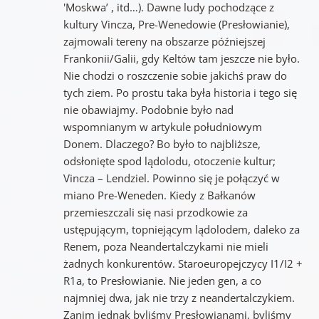
'Moskwa’ , itd…). Dawne ludy pochodzące z
kultury Vincza, Pre-Wenedowie (Presłowianie),
zajmowali tereny na obszarze późniejszej
Frankonii/Galii, gdy Keltów tam jeszcze nie było.
Nie chodzi o roszczenie sobie jakichś praw do
tych ziem. Po prostu taka była historia i tego się
nie obawiajmy. Podobnie było nad
wspomnianym w artykule południowym
Donem. Dlaczego? Bo było to najbliższe,
odsłonięte spod lądolodu, otoczenie kultur;
Vincza – Lendziel. Powinno się je połączyć w
miano Pre-Weneden. Kiedy z Bałkanów
przemieszczali się nasi przodkowie za
ustępującym, topniejącym lądolodem, daleko za
Renem, poza Neandertalczykami nie mieli
żadnych konkurentów. Staroeuropejczycy I1/I2 +
R1a, to Presłowianie. Nie jeden gen, a co
najmniej dwa, jak nie trzy z neandertalczykiem.
Zanim jednak byliśmy Presłowianami, byliśmy