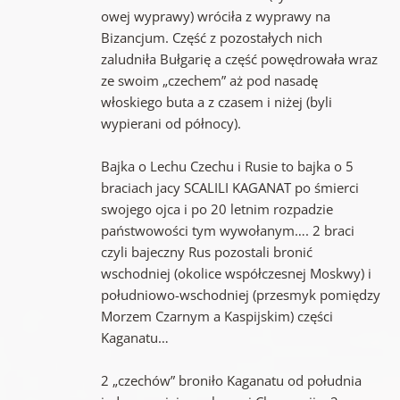
owej wyprawy) wróciła z wyprawy na
Bizancjum. Część z pozostałych nich
zaludniła Bułgarię a część powędrowała wraz
ze swoim „czechem” aż pod nasadę
włoskiego buta a z czasem i niżej (byli
wypierani od północy).
Bajka o Lechu Czechu i Rusie to bajka o 5
braciach jacy SCALILI KAGANAT po śmierci
swojego ojca i po 20 letnim rozpadzie
państwowości tym wywołanym…. 2 braci
czyli bajeczny Rus pozostali bronić
wschodniej (okolice współczesnej Moskwy) i
południowo-wschodniej (przesmyk pomiędzy
Morzem Czarnym a Kaspijskim) części
Kaganatu…
2 „czechów” broniło Kaganatu od południa