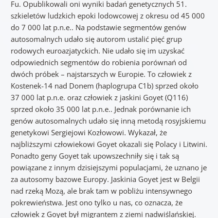
Fu. Opublikowali oni wyniki badań genetycznych 51.
szkieletów ludzkich epoki lodowcowej z okresu od 45 000
do 7 000 lat p.n.e.. Na podstawie segmentów genów
autosomalnych udało się autorom ustalić pięć grup
rodowych euroazjatyckich. Nie udało się im uzyskać
odpowiednich segmentów do robienia porównań od
dwóch próbek – najstarszych w Europie. To człowiek z
Kostenek-14 nad Donem (haplogrupa C1b) sprzed około
37 000 lat p.n.e. oraz człowiek z jaskini Goyet (Q116)
sprzed około 35 000 lat p.n.e.. Jednak porównanie ich
genów autosomalnych udało się inną metodą rosyjskiemu
genetykowi Sergiejowi Kozłowowi. Wykazał, że
najbliższymi człowiekowi Goyet okazali się Polacy i Litwini.
Ponadto geny Goyet tak upowszechniły się i tak są
powiązane z innym dzisiejszymi populacjami, że uznano je
za autosomy bazowe Europy. Jaskinia Goyet jest w Belgii
nad rzeką Mozą, ale brak tam w pobliżu intensywnego
pokrewieństwa. Jest ono tylko u nas, co oznacza, że
człowiek z Goyet był migrantem z ziemi nadwiślańskiej.