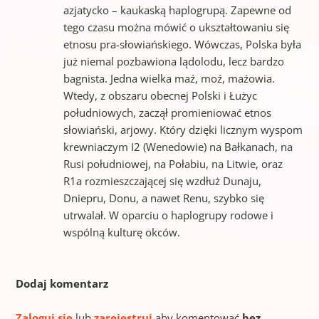
azjatycko – kaukaską haplogrupą. Zapewne od
tego czasu można mówić o ukształtowaniu się
etnosu pra-słowiańskiego. Wówczas, Polska była
już niemal pozbawiona lądolodu, lecz bardzo
bagnista. Jedna wielka maź, moź, maźowia.
Wtedy, z obszaru obecnej Polski i Łużyc
południowych, zaczął promieniować etnos
słowiański, arjowy. Który dzięki licznym wyspom
krewniaczym I2 (Wenedowie) na Bałkanach, na
Rusi południowej, na Połabiu, na Litwie, oraz
R1a rozmieszczającej się wzdłuż Dunaju,
Dniepru, Donu, a nawet Renu, szybko się
utrwalał. W oparciu o haplogrupy rodowe i
wspólną kulturę okców.
Dodaj komentarz
Zaloguj się
lub
zarejestruj
aby komentować
bez