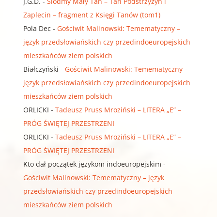
J.G.D.
-
Siódmy Mały Tan – Tan Podstrzyżyn i
Zaplecin – fragment z Księgi Tanów (tom1)
Pola Dec
-
Gościwit Malinowski: Temematyczny –
język przedsłowiańskich czy przedindoeuropejskich
mieszkańców ziem polskich
Białczyński
-
Gościwit Malinowski: Temematyczny –
język przedsłowiańskich czy przedindoeuropejskich
mieszkańców ziem polskich
ORLICKI
-
Tadeusz Pruss Mroziński – LITERA „E” –
PRÓG ŚWIĘTEJ PRZESTRZENI
ORLICKI
-
Tadeusz Pruss Mroziński – LITERA „E” –
PRÓG ŚWIĘTEJ PRZESTRZENI
Kto dał początek językom indoeuropejskim
-
Gościwit Malinowski: Temematyczny – język
przedsłowiańskich czy przedindoeuropejskich
mieszkańców ziem polskich