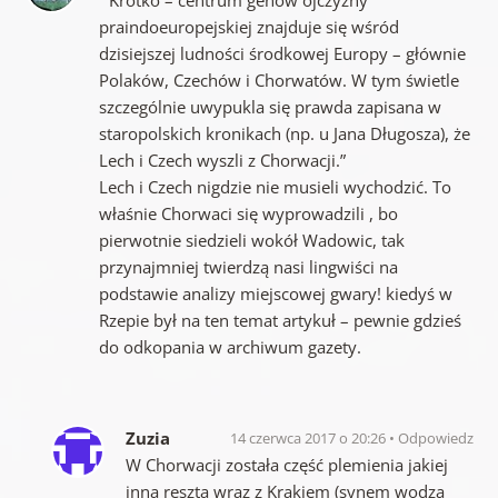
praindoeuropejskiej znajduje się wśród
dzisiejszej ludności środkowej Europy – głównie
Polaków, Czechów i Chorwatów. W tym świetle
szczególnie uwypukla się prawda zapisana w
staropolskich kronikach (np. u Jana Długosza), że
Lech i Czech wyszli z Chorwacji.”
Lech i Czech nigdzie nie musieli wychodzić. To
właśnie Chorwaci się wyprowadzili , bo
pierwotnie siedzieli wokół Wadowic, tak
przynajmniej twierdzą nasi lingwiści na
podstawie analizy miejscowej gwary! kiedyś w
Rzepie był na ten temat artykuł – pewnie gdzieś
do odkopania w archiwum gazety.
Zuzia
14 czerwca 2017 o 20:26
Odpowiedz
W Chorwacji została część plemienia jakiej
inna reszta wraz z Krakiem (synem wodza