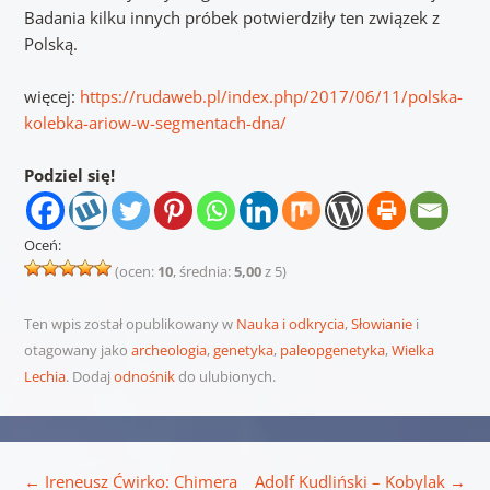
Badania kilku innych próbek potwierdziły ten związek z
Polską.
więcej:
https://rudaweb.pl/index.php/2017/06/11/polska-
kolebka-ariow-w-segmentach-dna/
Podziel się!
Oceń:
(ocen:
10
, średnia:
5,00
z 5)
Ten wpis został opublikowany w
Nauka i odkrycia
,
Słowianie
i
otagowany jako
archeologia
,
genetyka
,
paleopgenetyka
,
Wielka
Lechia
. Dodaj
odnośnik
do ulubionych.
Nawigacja wpisu
←
Ireneusz Ćwirko: Chimera
Adolf Kudliński – Kobylak
→