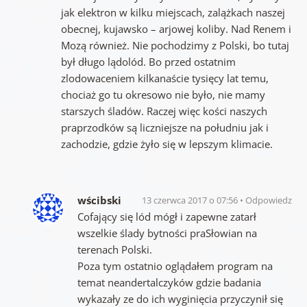
jak elektron w kilku miejscach, zalążkach naszej
obecnej, kujawsko – arjowej koliby. Nad Renem i
Mozą również. Nie pochodzimy z Polski, bo tutaj
był długo lądolód. Bo przed ostatnim
zlodowaceniem kilkanaście tysięcy lat temu,
chociaż go tu okresowo nie było, nie mamy
starszych śladów. Raczej więc kości naszych
praprzodków są liczniejsze na południu jak i
zachodzie, gdzie żyło się w lepszym klimacie.
wścibski
13 czerwca 2017 o 07:56
Odpowiedz
Cofający się lód mógł i zapewne zatarł
wszelkie ślady bytności praSłowian na
terenach Polski.
Poza tym ostatnio oglądałem program na
temat neandertalczyków gdzie badania
wykazały ze do ich wyginięcia przyczynił się