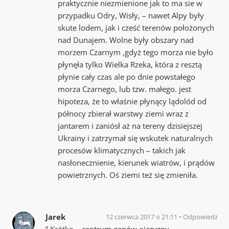
praktycznie niezmienione jak to ma sie w
przypadku Odry, Wisły, – nawet Alpy były
skute lodem, jak i cześć terenów położonych
nad Dunajem. Wolne były obszary nad
morzem Czarnym ,gdyż tego morza nie było
płynęła tylko Wielka Rzeka, która z resztą
płynie cały czas ale po dnie powstałego
morza Czarnego, lub tzw. małego. jest
hipoteza, że to właśnie płynący lądolód od
północy zbierał warstwy ziemi wraz z
jantarem i zaniósł aż na tereny dzisiejszej
Ukrainy i zatrzymał się wskutek naturalnych
procesów klimatycznych – takich jak
nasłonecznienie, kierunek wiatrów, i prądów
powietrznych. Oś ziemi też się zmieniła.
Jarek
12 czerwca 2017 o 21:11
Odpowiedz
” Krótko – centrum genów ojczyzny