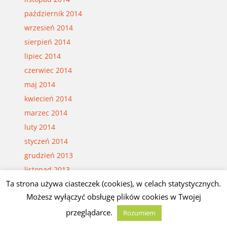
październik 2014
wrzesień 2014
sierpień 2014
lipiec 2014
czerwiec 2014
maj 2014
kwiecień 2014
marzec 2014
luty 2014
styczeń 2014
grudzień 2013
listopad 2013
Ta strona używa ciasteczek (cookies), w celach statystycznych.
październik 2013
Możesz wyłączyć obsługę plików cookies w Twojej
wrzesień 2013
przeglądarce.
sierpień 2013
Rozumiem
lipiec 2013