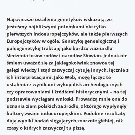
Najświeższe ustalenia genetyków wskazują, że
jesteśmy najbliższymi potomkami nie tylko
pierwszych Indoeuropejczyków, ale także pierwszych
Europejczyków w ogóle. Genetykę genealogiczną i
paleogenetykę traktuję jako bardzo ważną dla
śledzenia losów rodów i narodów Słowian. Jednak nie
śmiem uważać się za jakiegokolwiek znawcę tej
gałęzi wiedzy i stąd zazwyczaj cytuję innych, łącznie z
ich interpretacjami. Jako Web, mogę łączyć te
ustalenia z wynikami wykopalisk archeologicznych
czy opracowaniami i źródłami historycznymi – na tej
podstawie wyciągam wnioski. Prowadzą mnie one do
uznania ziem polskich za źródło, z którego wypłynęły
kultury zwane indoeuropejskimi. Podobne rezultaty
dają wyniki badań sięgających znacznie głębiej, niż
czasy o których zazwyczaj tu piszę.