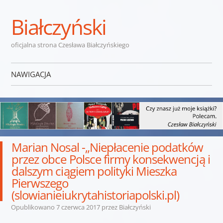
Białczyński
oficjalna strona Czesława Białczyńskiego
NAWIGACJA
Przejdź do treści
Marian Nosal -„Niepłacenie podatków
przez obce Polsce firmy konsekwencją i
dalszym ciągiem polityki Mieszka
Pierwszego
(slowianieiukrytahistoriapolski.pl)
Opublikowano
7 czerwca 2017
przez
Białczyński