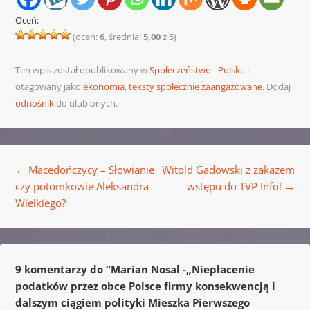
Oceń:
(ocen:
6
, średnia:
5,00
z 5)
Ten wpis został opublikowany w
Społeczeństwo - Polska
i
otagowany jako
ekonomia
,
teksty społecznie zaangażowane
. Dodaj
odnośnik
do ulubionych.
Nawigacja wpisu
←
Macedończycy – Słowianie
Witold Gadowski z zakazem
czy potomkowie Aleksandra
wstępu do TVP Info!
→
Wielkiego?
9 komentarzy do “
Marian Nosal -„Niepłacenie
podatków przez obce Polsce firmy konsekwencją i
dalszym ciągiem polityki Mieszka Pierwszego