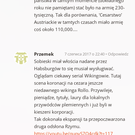
państwa w tamtym momencie (dokładnego
roku nie pamiętam) stać było na armię 230-
tysięczną. Tak dla porównania, 'Cesarstwo’
Austriackie w tamtych czasach miało armię
coś około 110,000….
Przemek
7 czerwca 2017 o 22:40
Odpowiedz
Sobieski miał włościa nadane przez
Habsburgów to się musiał wysługiwać.
Oglądam ciekawy serial Wikingowie. Tutaj
scena koronacji na cezara jeszcze
niedawnego wikinga Rollo. Przywileje,
pieniądze, tytuły, laury dla lokalnych
przywódców plemiennych i już byli w
kieszeni korporacji.
Tak dokonała ekspansji ta przepoczwarzona
druga odsłona Rzymu.
https://youtu.be/qupvS7Q4cdk?t=117