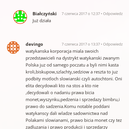
Białczyński
7 czerwca 2017 o 12:37
Odpowiedz
Już działa
devingo
7 czerwca 2017 o 13:37
Odpowiedz
watykanska korporacja miala swoich
przedstawicieli na dystrykt watykanski zwanym
Polska juz od samego poczatu a byli nimi kasta
kroli,biskupow,szlachty,sedziow a reszta to juz
podbity motloch slowianski czyli autochtoni. Oni
elita decydowali kto na stos a kto nie
,decydowali o nadaniu prawa bicia
monet,wyszynku,pedzenia i sprzedazy bimbru,i
prawo do sadzenia.Komu notable poddani
watykanscy dali wladze sadownictwa nad
Polakami slowianami, prawo bicia monet czy tez
zadluzania i prawo produkcji i sprzedarzy