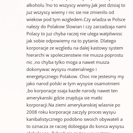
alkoholu ?no to wszyscy wiemy.Jak jest dzisiaj to
juz wszyscy wiemy i nic sie nie zmienilo od
wiekow pod tym wzgledem.Czy wladza w Polsce
nalezy do Polakow Slowian i czy zarzadzaja nami
Polacy to juz chyba raczej nie ulega watpliwosc
jak sobie odpowiemy na to pytanie. Dlatego
korporacje ze wzgledu na dalej kastowy system
hierarchi w spoleczenstwie nie musza poprostu
nic ,no chyba tylko moga a nawet musza
dokonywac wysysu materialnego i
energetycznego Polakow. Choc nie jestesmy my
jako narod polski w tym wysysie osamotnieni
,bo korporacje ssaja kazde narody nawet ten
amerykanski gdzie znajduja sie matki
korporacji.Na ziemi amerykanskiej wlasnie po
2008 roku korporacje zaczyly proces wysyu
kanibalistycznego podobno swoich obywateli a
to oznacza ze raczej dobiegaja do konca wysysu