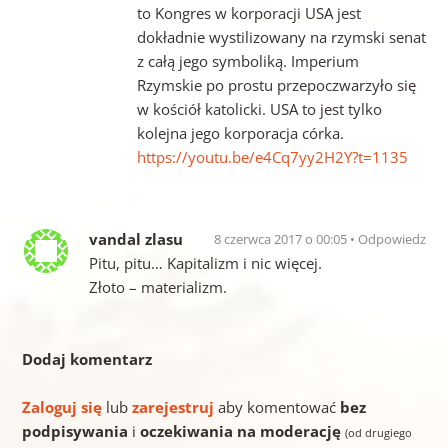
to Kongres w korporacji USA jest
dokładnie wystilizowany na rzymski senat
z całą jego symboliką. Imperium
Rzymskie po prostu przepoczwarzyło się
w kościół katolicki. USA to jest tylko
kolejna jego korporacja córka.
https://youtu.be/e4Cq7yy2H2Y?t=1135
vandal zlasu
8 czerwca 2017 o 00:05
Odpowiedz
Pitu, pitu… Kapitalizm i nic więcej.
Złoto – materializm.
Dodaj komentarz
Zaloguj się
lub
zarejestruj
aby komentować
bez
podpisywania
i
oczekiwania na moderację
(od drugiego