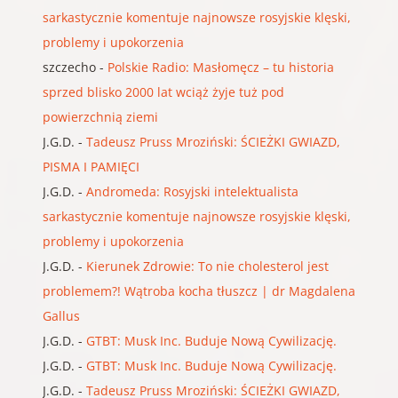
sarkastycznie komentuje najnowsze rosyjskie klęski,
problemy i upokorzenia
szczecho
-
Polskie Radio: Masłomęcz – tu historia
sprzed blisko 2000 lat wciąż żyje tuż pod
powierzchnią ziemi
J.G.D.
-
Tadeusz Pruss Mroziński: ŚCIEŻKI GWIAZD,
PISMA I PAMIĘCI
J.G.D.
-
Andromeda: Rosyjski intelektualista
sarkastycznie komentuje najnowsze rosyjskie klęski,
problemy i upokorzenia
J.G.D.
-
Kierunek Zdrowie: To nie cholesterol jest
problemem?! Wątroba kocha tłuszcz | dr Magdalena
Gallus
J.G.D.
-
GTBT: Musk Inc. Buduje Nową Cywilizację.
J.G.D.
-
GTBT: Musk Inc. Buduje Nową Cywilizację.
J.G.D.
-
Tadeusz Pruss Mroziński: ŚCIEŻKI GWIAZD,