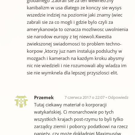
globalnego .Zabrali sie za ten wewnetrzny
kanibalizm w usa dlatego ze konczy sie wysys
wszedzie indziej na poziomie jaki znamy (wiec
zabrali sie za co mogli i gdzie bylo czyli za
amerykanow)a to oznacza mozliwosc uwolnienia
sie narodow europy z tej niewoli.Kwestia
zwiekszonej swiadomosci to problem techno-
korpow ,ktorzy juz nam instaluja podsluchy w
mozgach i kamerach na kazdym kroku abysmy
nic nie wiedzieli i nie rozumowali aby wladza im
sie nie wymknela dla lepszej przyszlosci elit.
Przemek
7 czerwca 2017 o 22:07
Odpowiedz
Tutaj ciekawy materiał o korporacji
watykańskiej. Ci monarchowie po tych
wszystkich krajach post-rzymu to byli tylko
zarządcy ziemii i poborcy podatkowi na rzecz
papieży, czy może dokładniej Maximusów