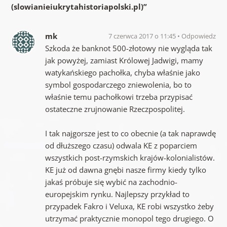
(slowianieiukrytahistoriapolski.pl)
”
mk
7 czerwca 2017 o 11:45
Odpowiedz
Szkoda że banknot 500-złotowy nie wygląda tak
jak powyżej, zamiast Królowej Jadwigi, mamy
watykańskiego pachołka, chyba właśnie jako
symbol gospodarczego zniewolenia, bo to
właśnie temu pachołkowi trzeba przypisać
ostateczne zrujnowanie Rzeczpospolitej.
I tak najgorsze jest to co obecnie (a tak naprawdę
od dłuższego czasu) odwala KE z poparciem
wszystkich post-rzymskich krajów-kolonialistów.
KE już od dawna gnębi nasze firmy kiedy tylko
jakaś próbuje się wybić na zachodnio-
europejskim rynku. Najlepszy przykład to
przypadek Fakro i Veluxa, KE robi wszystko żeby
utrzymać praktycznie monopol tego drugiego. O