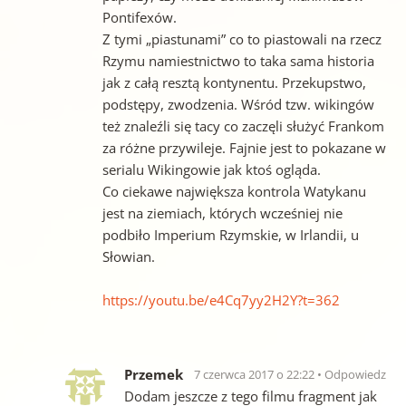
Pontifexów.
Z tymi „piastunami” co to piastowali na rzecz
Rzymu namiestnictwo to taka sama historia
jak z całą resztą kontynentu. Przekupstwo,
podstępy, zwodzenia. Wśród tzw. wikingów
też znaleźli się tacy co zaczęli służyć Frankom
za różne przywileje. Fajnie jest to pokazane w
serialu Wikingowie jak ktoś ogląda.
Co ciekawe największa kontrola Watykanu
jest na ziemiach, których wcześniej nie
podbiło Imperium Rzymskie, w Irlandii, u
Słowian.
https://youtu.be/e4Cq7yy2H2Y?t=362
Przemek
7 czerwca 2017 o 22:22
Odpowiedz
Dodam jeszcze z tego filmu fragment jak