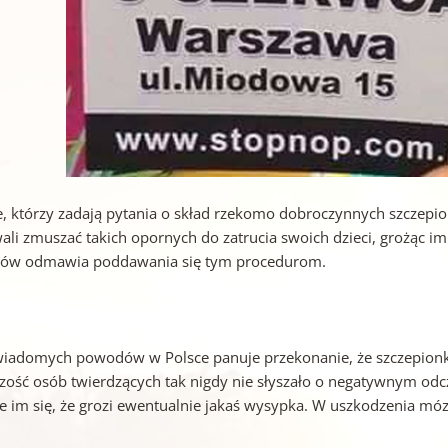
e, którzy zadają pytania o skład rzekomo dobroczynnych szczepio
ali zmuszać takich opornych do zatrucia swoich dzieci, grożąc im
ców odmawia poddawania się tym procedurom.
wiadomych powodów w Polsce panuje przekonanie, że szczepionki
zość osób twierdzących tak nigdy nie słyszało o negatywnym odczy
e im się, że grozi ewentualnie jakaś wysypka. W uszkodzenia móz