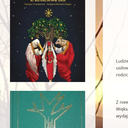
Ludzi
usiłow
rodzi
Z nie
Więks
wydaj