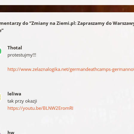
mentarzy do “
Zmiany na Ziemi.pl: Zapraszamy do Warszawy
e
”
Thotal
protestujmy!!!
http://www.zelaznalogika.net/germandeathcamps-germannot
leliwa
tak przy okazji
https://youtu.be/BLNW2EromRI
hw