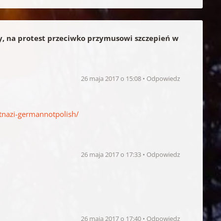
, na protest przeciwko przymusowi szczepień w
26 maja 2017 o 15:08
Odpowiedz
nazi-germannotpolish/
26 maja 2017 o 17:33
Odpowiedz
26 maja 2017 o 17:40
Odpowiedz