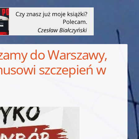
szamy do Warszawy,
musowi szczepień w