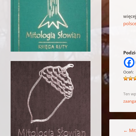
więce
polsc
Podzie
Oceń:
Ten wp
zaang
Nawigacja w
←
Mit