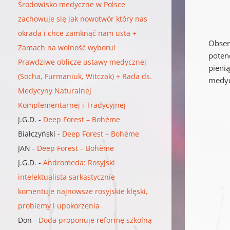
Środowisko medyczne w Polsce
zachowuje się jak nowotwór który nas
okrada i chce zamknąć nam usta +
Obser
Zamach na wolność wyboru!
poten
Prawdziwe oblicze ustawy medycznej
pieni
(Socha, Furmaniuk, Witczak) + Rada ds.
medyc
Medycyny Naturalnej
Komplementarnej i Tradycyjnej
J.G.D.
-
Deep Forest – Bohème
Białczyński
-
Deep Forest – Bohème
JAN
-
Deep Forest – Bohème
J.G.D.
-
Andromeda: Rosyjski
intelektualista sarkastycznie
komentuje najnowsze rosyjskie klęski,
problemy i upokorzenia
Don
-
Doda proponuje reformę szkolną