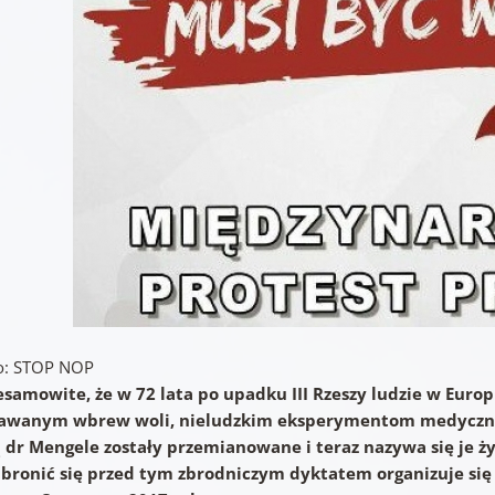
o: STOP NOP
esamowite, że w 72 lata po upadku III Rzeszy ludzie w Europ
wanym wbrew woli, nieludzkim eksperymentom medycznych
 dr Mengele zostały przemianowane i teraz nazywa się je 
 bronić się przed tym zbrodniczym dyktatem organizuje się w