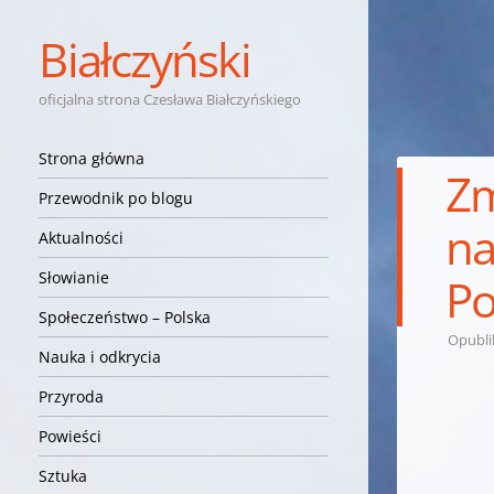
Białczyński
oficjalna strona Czesława Białczyńskiego
Nawigacja
Przejdź do treści
Strona główna
Zm
Przewodnik po blogu
na
Aktualności
Słowianie
Po
Społeczeństwo – Polska
Opubl
Nauka i odkrycia
Przyroda
Powieści
Sztuka