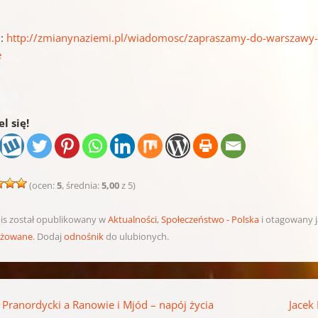
j:
http://zmianynaziemi.pl/wiadomosc/zapraszamy-do-warszawy-
e
l się!
(ocen:
5
, średnia:
5,00
z 5)
is został opublikowany w
Aktualności
,
Społeczeństwo - Polska
i otagowany 
ażowane
. Dodaj
odnośnik
do ulubionych.
pisu
 Pranordycki a Ranowie i Mjód – napój życia
Jacek