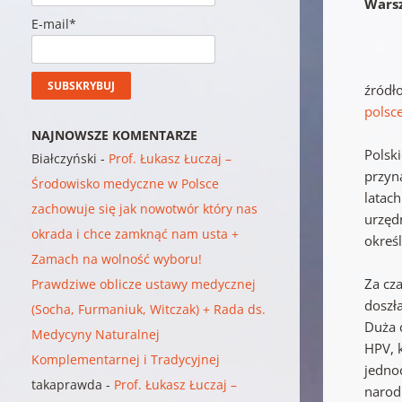
Warsz
E-mail*
źródł
polsc
NAJNOWSZE KOMENTARZE
Polski
Białczyński
-
Prof. Łukasz Łuczaj –
przyn
Środowisko medyczne w Polsce
latac
zachowuje się jak nowotwór który nas
urzęd
okrada i chce zamknąć nam usta +
okreś
Zamach na wolność wyboru!
Za cz
Prawdziwe oblicze ustawy medycznej
doszł
(Socha, Furmaniuk, Witczak) + Rada ds.
Duża 
Medycyny Naturalnej
HPV, 
Komplementarnej i Tradycyjnej
jedno
takaprawda
-
Prof. Łukasz Łuczaj –
narod