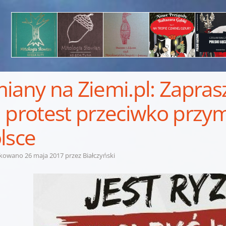
iany na Ziemi.pl: Zapra
 protest przeciwko przy
lsce
ikowano
26 maja 2017
przez
Białczyński