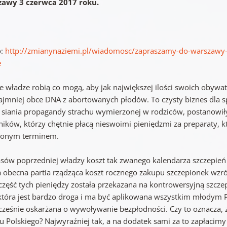
awy 3 czerwca 2017 roku.
o:
http://zmianynaziemi.pl/wiadomosc/zapraszamy-do-warszawy-
e
e władze robią co mogą, aby jak największej ilości swoich obywat
ajmniej obce DNA z abortowanych płodów. To czysty biznes dla sp
h siania propagandy strachu wymierzonej w rodziców, postanowiły
ników, którzy chętnie płacą nieswoimi pieniędzmi za preparaty,
lonym terminem.
asów poprzedniej władzy koszt tak zwanego kalendarza szczepień
a obecna partia rządząca koszt rocznego zakupu szczepionek wzró
część tych pieniędzy została przekazana na kontrowersyjną szcz
która jest bardzo droga i ma być aplikowana wszystkim młodym P
cześnie oskarżana o wywoływanie bezpłodności. Czy to oznacza, z
u Polskiego? Najwyraźniej tak, a na dodatek sami za to zapłacim