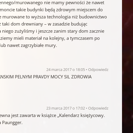
miennego/murowanego nie mamy pewności że nawet
moncie takie budynki będą zdrowym miejscem do
że murowane to wyższa technologia niż budownictwo
ż taki dom drewniany – w zasadzie budując
niego zużyliśmy i jeszcze zanim stary dom zacznie
ędziemy mieli materiał na kolejny, a tymczasem po
lub nawet zagrzybiałe mury.
24 marca 2017 o 18:05
Odpowiedz
IANSKIM PELNYM PRAVDY MOCY SIL ZDROWIA
23 marca 2017 o 17:02
Odpowiedz
wna jest zawarta w książce „Kalendarz księżycowy.
a Paungger.