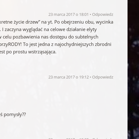
23 marca 2017 o 18:01
Odpowiedz
etne życie drzew” na yt. Po obejrzeniu obu, wycinka
 I zaczyna wyglądać na celowe działanie elyty
 celu pozbawienia nas dostępu do subtelnych
przyRODY! To jest jedna z najochydniejszych zbrodni
est po prostu wstrząsająca.
23 marca 2017 o 19:12
Odpowiedz
eś pomysły??