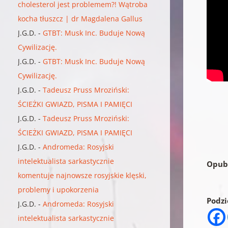
cholesterol jest problemem?! Wątroba
kocha tłuszcz | dr Magdalena Gallus
J.G.D.
-
GTBT: Musk Inc. Buduje Nową
Cywilizację.
J.G.D.
-
GTBT: Musk Inc. Buduje Nową
Cywilizację.
J.G.D.
-
Tadeusz Pruss Mroziński:
ŚCIEŻKI GWIAZD, PISMA I PAMIĘCI
J.G.D.
-
Tadeusz Pruss Mroziński:
ŚCIEŻKI GWIAZD, PISMA I PAMIĘCI
J.G.D.
-
Andromeda: Rosyjski
intelektualista sarkastycznie
Opub
komentuje najnowsze rosyjskie klęski,
problemy i upokorzenia
Podzie
J.G.D.
-
Andromeda: Rosyjski
intelektualista sarkastycznie