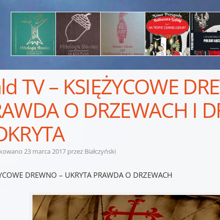
ld TV – KSIĘŻYCOWE D
RAWDA O DRZEWACH I 
DKRYTA
ikowano
23 marca 2017
przez
Białczyński
ŻYCOWE DREWNO – UKRYTA PRAWDA O DRZEWACH