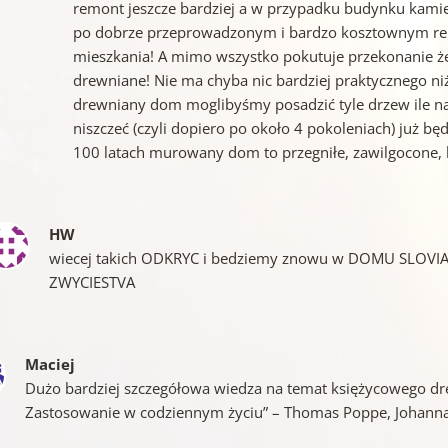
remont jeszcze bardziej a w przypadku budynku ka
po dobrze przeprowadzonym i bardzo kosztownym re
mieszkania! A mimo wszystko pokutuje przekonanie 
drewniane! Nie ma chyba nic bardziej praktycznego ni
drewniany dom moglibyśmy posadzić tyle drzew ile na 
niszczeć (czyli dopiero po około 4 pokoleniach) już b
100 latach murowany dom to przegniłe, zawilgocone, 
HW
wiecej takich ODKRYC i bedziemy znowu w DOMU SLOV
ZWYCIESTVA
Maciej
Dużo bardziej szczegółowa wiedza na temat księżycowego dre
Zastosowanie w codziennym życiu” – Thomas Poppe, Johann