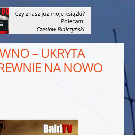
REWNO – UKRYTA
DREWNIE NA NOWO