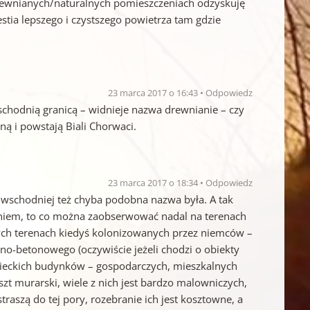
drewnianych/naturalnych pomieszczeniach odzyskuję
stia lepszego i czystszego powietrza tam gdzie
23 marca 2017 o 16:43
Odpowiedz
chodnią granicą – widnieje nazwa drewnianie – czy
ną i powstają Biali Chorwaci.
23 marca 2017 o 18:34
Odpowiedz
ie wschodniej też chyba podobna nazwa była. A tak
niem, to co można zaobserwować nadal na terenach
nych terenach kiedyś kolonizowanych przez niemców –
o-betonowego (oczywiście jeżeli chodzi o obiekty
emieckich budynków – gospodarczych, mieszkalnych
t murarski, wiele z nich jest bardzo malowniczych,
traszą do tej pory, rozebranie ich jest kosztowne, a