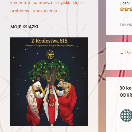
komentuje najnowsze rosyjskie klęski,
Oceń:
problemy i upokorzenia
Ten wp
MOJE KSIĄŻKI
Nawigacja w
←
Pat
30 ko
ODKR