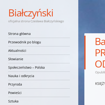
Białczyński
oficjalna strona Czesława Białczyńskiego
Nawigacja
Przejdź do treści
Strona główna
Ba
Przewodnik po blogu
P
Aktualności
Słowianie
O
Społeczeństwo – Polska
Opubl
Nauka i odkrycia
KSIĘ
Przyroda
Powieści
Sztuka