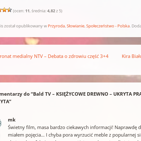
(ocen:
11
, średnia:
4,82
z 5)
is został opublikowany w
Przyroda
,
Słowianie
,
Społeczeństwo - Polska
. Dod
pisu
ronat medialny NTV – Debata o zdrowiu część 3+4
Kira Bia
mentarzy do “
Bald TV – KSIĘŻYCOWE DREWNO – UKRYTA 
YTA
”
mk
Świetny film, masa bardzo ciekawych informacji! Naprawdę d
miałem pojęcia… I chyba pora wyrzucić meble z popularnej siec