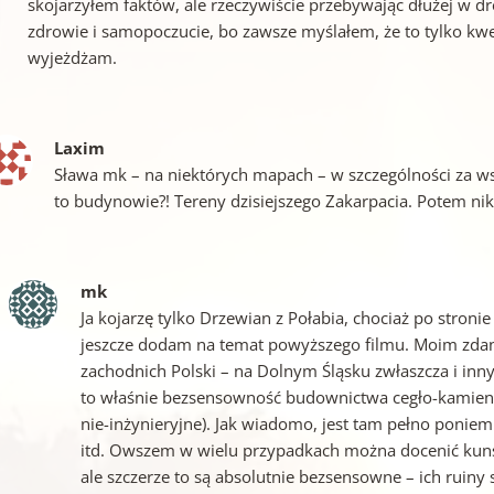
skojarzyłem faktów, ale rzeczywiście przebywając dłużej w 
zdrowie i samopoczucie, bo zawsze myślałem, że to tylko kwe
wyjeżdżam.
Laxim
Sława mk – na niektórych mapach – w szczególności za ws
to budynowie?! Tereny dzisiejszego Zakarpacia. Potem nik
mk
Ja kojarzę tylko Drzewian z Połabia, chociaż po stron
jeszcze dodam na temat powyższego filmu. Moim zda
zachodnich Polski – na Dolnym Śląsku zwłaszcza i in
to właśnie bezsensowność budownictwa cegło-kamienn
nie-inżynieryjne). Jak wiadomo, jest tam pełno poni
itd. Owszem w wielu przypadkach można docenić kunsz
ale szczerze to są absolutnie bezsensowne – ich ruiny s