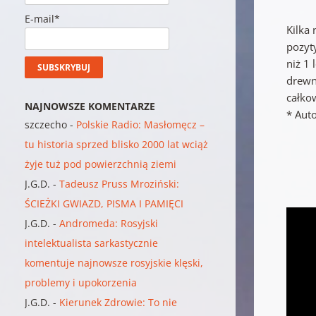
E-mail*
Kilka
pozyty
niż 1 
drewn
całkow
NAJNOWSZE KOMENTARZE
* Aut
szczecho
-
Polskie Radio: Masłomęcz –
tu historia sprzed blisko 2000 lat wciąż
żyje tuż pod powierzchnią ziemi
J.G.D.
-
Tadeusz Pruss Mroziński:
ŚCIEŻKI GWIAZD, PISMA I PAMIĘCI
J.G.D.
-
Andromeda: Rosyjski
intelektualista sarkastycznie
komentuje najnowsze rosyjskie klęski,
problemy i upokorzenia
J.G.D.
-
Kierunek Zdrowie: To nie