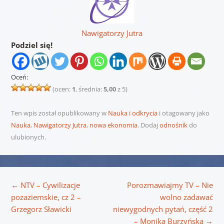
Nawigatorzy Jutra
Podziel się!
Oceń:
(ocen:
1
, średnia:
5,00
z 5)
Ten wpis został opublikowany w
Nauka i odkrycia
i otagowany jako
Nauka
,
Nawigatorzy Jutra
,
nowa ekonomia
. Dodaj
odnośnik
do
ulubionych.
Nawigacja wpisu
←
NTV – Cywilizacje
Porozmawiajmy TV – Nie
pozaziemskie, cz 2 –
wolno zadawać
Grzegorz Sławicki
niewygodnych pytań, część 2
– Monika Burzyńska
→