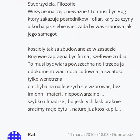
Stworzyciela, Filozofie.
Wiezycie inaczej , niewazne ! To musi byc Bog
ktory zakazuje posrednikow , ofiar, kary za czyny
a kocha jak siebie wiec zada by was szanowa jak
jego samegot
koscioly tak sa zbudowane ze w zasadzie
Bogowie zapragna byc firma , szefowie zrobia
To musi byc wiara powszechna no i trzeba ja
udokumentowac moca cudowna ,a swiatosc
tylko wenetrzna
o i chyba na najlepszych sie wzorowac, bez
imionn , materi , niepodwarzalne …
szybko i lmadrze , bo jesli tych lask braknie
sracimy racje bytu ,, nature juz ktos kupil….
RaL
11 marca 2016 o 18:03
Odpowiedz