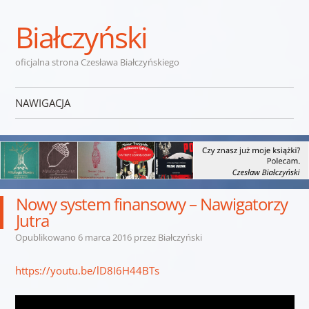
Białczyński
oficjalna strona Czesława Białczyńskiego
NAWIGACJA
Przejdź do treści
Nowy system finansowy – Nawigatorzy
Jutra
Opublikowano
6 marca 2016
przez
Białczyński
https://youtu.be/lD8I6H44BTs