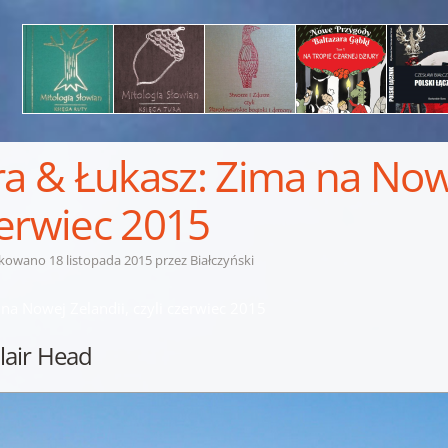
ra & Łukasz: Zima na Nowe
erwiec 2015
ikowano
18 listopada 2015
przez
Białczyński
na Nowej Zelandii, czyli czerwiec 2015
lair Head