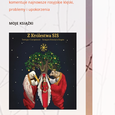
komentuje najnowsze rosyjskie klęski,
problemy i upokorzenia
MOJE KSIĄŻKI