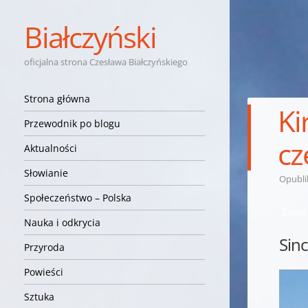
Białczyński
oficjalna strona Czesława Białczyńskiego
Nawigacja
Przejdź do treści
Strona główna
Ki
Przewodnik po blogu
cz
Aktualności
Słowianie
Opubl
Społeczeństwo – Polska
Zima 
Nauka i odkrycia
Sinc
Przyroda
Powieści
Sztuka