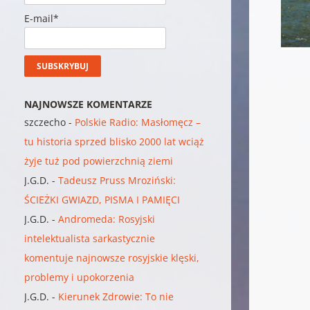
E-mail*
NAJNOWSZE KOMENTARZE
szczecho
-
Polskie Radio: Masłomęcz –
tu historia sprzed blisko 2000 lat wciąż
żyje tuż pod powierzchnią ziemi
J.G.D.
-
Tadeusz Pruss Mroziński:
ŚCIEŻKI GWIAZD, PISMA I PAMIĘCI
J.G.D.
-
Andromeda: Rosyjski
intelektualista sarkastycznie
komentuje najnowsze rosyjskie klęski,
problemy i upokorzenia
J.G.D.
-
Kierunek Zdrowie: To nie